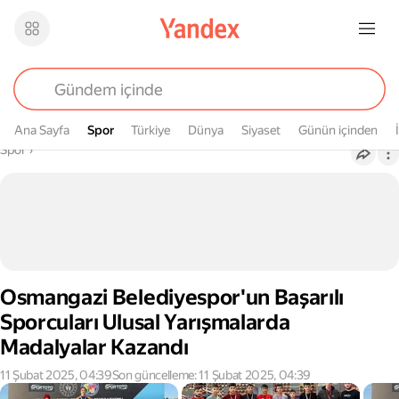
Ana Sayfa
Spor
Spor
Türkiye
Dünya
Siyaset
Günün içinden
Buradasın
Spor
›
Osmangazi Belediyespor'un Başarılı
Sporcuları Ulusal Yarışmalarda
Madalyalar Kazandı
11 Şubat 2025, 04:39
Son güncelleme: 11 Şubat 2025, 04:39