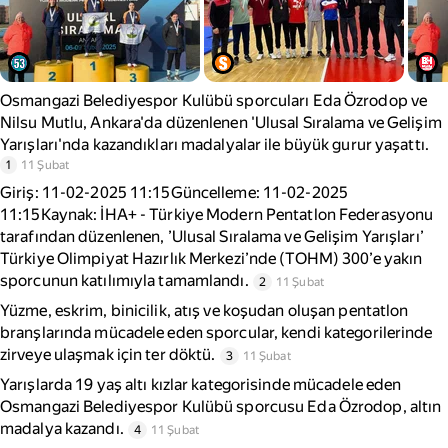
Osmangazi Belediyespor Kulübü sporcuları Eda Özrodop ve
Nilsu Mutlu, Ankara'da düzenlenen 'Ulusal Sıralama ve Gelişim
Yarışları'nda kazandıkları madalyalar ile büyük gurur yaşattı.
1
11 Şubat
Giriş: 11-02-2025 11:15Güncelleme: 11-02-2025
11:15Kaynak: İHA+ - Türkiye Modern Pentatlon Federasyonu
tarafından düzenlenen, ’Ulusal Sıralama ve Gelişim Yarışları’
Türkiye Olimpiyat Hazırlık Merkezi’nde (TOHM) 300’e yakın
sporcunun katılımıyla tamamlandı.
2
11 Şubat
Yüzme, eskrim, binicilik, atış ve koşudan oluşan pentatlon
branşlarında mücadele eden sporcular, kendi kategorilerinde
zirveye ulaşmak için ter döktü.
3
11 Şubat
Yarışlarda 19 yaş altı kızlar kategorisinde mücadele eden
Osmangazi Belediyespor Kulübü sporcusu Eda Özrodop, altın
madalya kazandı.
4
11 Şubat