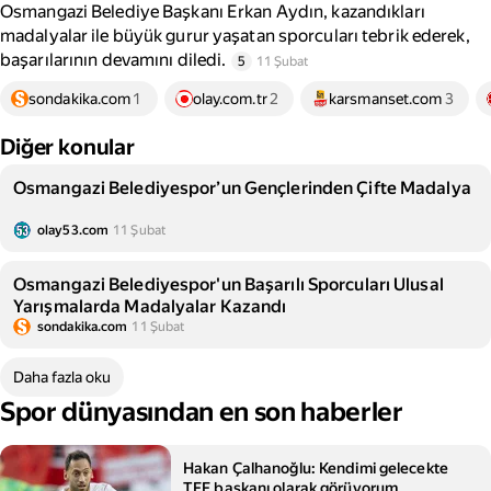
Osmangazi Belediye Başkanı Erkan Aydın, kazandıkları
madalyalar ile büyük gurur yaşatan sporcuları tebrik ederek,
başarılarının devamını diledi.
5
11 Şubat
sondakika.com
1
olay.com.tr
2
karsmanset.com
3
Diğer konular
Osmangazi Belediyespor’un Gençlerinden Çifte Madalya
olay53.com
11 Şubat
Osmangazi Belediyespor'un Başarılı Sporcuları Ulusal
Yarışmalarda Madalyalar Kazandı
sondakika.com
11 Şubat
Daha fazla oku
Spor dünyasından en son haberler
Hakan Çalhanoğlu: Kendimi gelecekte
TFF başkanı olarak görüyorum