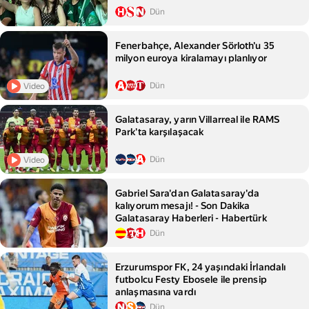
Dün
Fenerbahçe, Alexander Sörloth'u 35
milyon euroya kiralamayı planlıyor
Dün
Video
Galatasaray, yarın Villarreal ile RAMS
Park'ta karşılaşacak
Dün
Video
Gabriel Sara'dan Galatasaray'da
kalıyorum mesajı! - Son Dakika
Galatasaray Haberleri - Habertürk
Dün
Erzurumspor FK, 24 yaşındaki İrlandalı
futbolcu Festy Ebosele ile prensip
anlaşmasına vardı
Dün