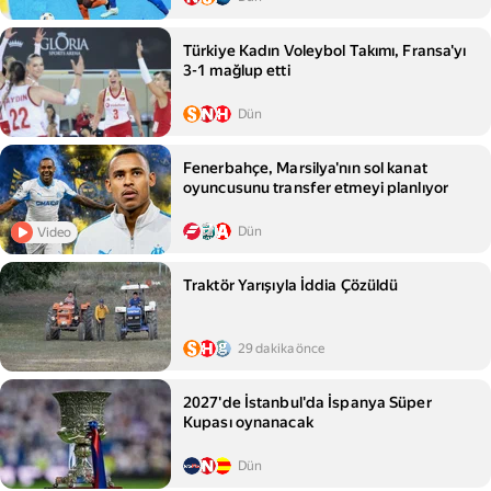
Türkiye Kadın Voleybol Takımı, Fransa'yı
3-1 mağlup etti
Dün
Fenerbahçe, Marsilya'nın sol kanat
oyuncusunu transfer etmeyi planlıyor
Dün
Video
Traktör Yarışıyla İddia Çözüldü
29 dakika önce
2027'de İstanbul'da İspanya Süper
Kupası oynanacak
Dün