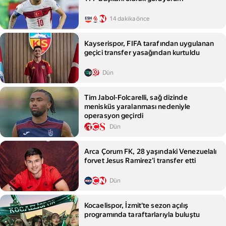
14 dakika önce
Kayserispor, FIFA tarafından uygulanan
geçici transfer yasağından kurtuldu
Dün
Tim Jabol-Folcarelli, sağ dizinde
menisküs yaralanması nedeniyle
operasyon geçirdi
Dün
Arca Çorum FK, 28 yaşındaki Venezuelalı
forvet Jesus Ramirez'i transfer etti
Dün
Kocaelispor, İzmit'te sezon açılış
programında taraftarlarıyla buluştu