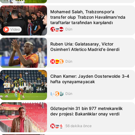
Mohamed Salah, Trabzonspor'a
transfer olup Trabzon Havalimanı'nda
taraftarlar tarafından karşılandı
Dün
Video
Ruben Uria: Galatasaray, Victor
Osimhen'i Atletico Madrid'e önerdi
Dün
Cihan Kamer: Jayden Oosterwolde 3–4
hafta oynayamayacak
Dün
Göztepe'nin 31 bin 977 metrekarelik
dev projesi: Bakanlıklar onay verdi
56 dakika önce