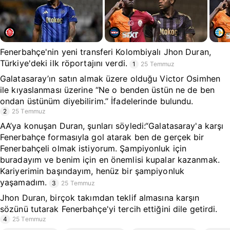
Fenerbahçe'nin yeni transferi Kolombiyalı Jhon Duran,
Türkiye'deki ilk röportajını verdi.
1
25 Temmuz
Galatasaray’ın satın almak üzere olduğu Victor Osimhen
ile kıyaslanması üzerine ‘‘Ne o benden üstün ne de ben
ondan üstünüm diyebilirim.’’ İfadelerinde bulundu.
2
25 Temmuz
AA’ya konuşan Duran, şunları söyledi:“Galatasaray'a karşı
Fenerbahçe formasıyla gol atarak ben de gerçek bir
Fenerbahçeli olmak istiyorum. Şampiyonluk için
buradayım ve benim için en önemlisi kupalar kazanmak.
Kariyerimin başındayım, henüz bir şampiyonluk
yaşamadım.
3
25 Temmuz
Jhon Duran, birçok takımdan teklif almasına karşın
sözünü tutarak Fenerbahçe'yi tercih ettiğini dile getirdi.
4
25 Temmuz