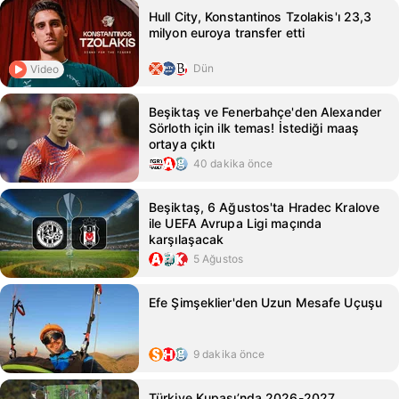
Hull City, Konstantinos Tzolakis'ı 23,3
milyon euroya transfer etti
Dün
Video
Beşiktaş ve Fenerbahçe'den Alexander
Sörloth için ilk temas! İstediği maaş
ortaya çıktı
40 dakika önce
Beşiktaş, 6 Ağustos'ta Hradec Kralove
ile UEFA Avrupa Ligi maçında
karşılaşacak
5 Ağustos
Efe Şimşeklier'den Uzun Mesafe Uçuşu
9 dakika önce
Türkiye Kupası’nda 2026-2027