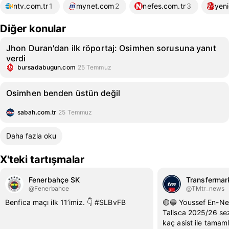
ntv.com.tr
1
mynet.com
2
nefes.com.tr
3
yen
Diğer konular
Jhon Duran'dan ilk röportaj: Osimhen sorusuna yanıt
verdi
bursadabugun.com
25 Temmuz
Osimhen benden üstün değil
sabah.com.tr
25 Temmuz
Daha fazla oku
X'teki tartışmalar
Fenerbahçe SK
Transfermar
@Fenerbahce
@TMtr_news
Benfica maçı ilk 11’imiz. 👇 #SLBvFB
🟡🔵 Youssef En-Ne
Talisca 2025/26 se
kaç asist ile tamam