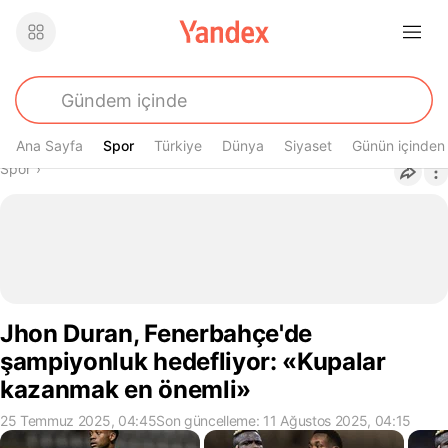
Ana Sayfa
Spor
Spor
Türkiye
Dünya
Siyaset
Günün içinden
Buradasın
Spor
›
Jhon Duran, Fenerbahçe'de
şampiyonluk hedefliyor: «Kupalar
kazanmak en önemli»
25 Temmuz 2025, 04:45
Son güncelleme: 11 Ağustos 2025, 04:15