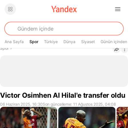
Ana Sayfa
Spor
Spor
Türkiye
Dünya
Siyaset
Günün içinden
Buradasın
Spor
›
Victor Osimhen Al Hilal'e transfer oldu
06 Haziran 2025, 16:30
Son güncelleme: 11 Ağustos 2025, 04:08