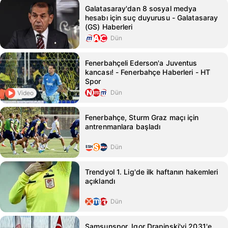
Galatasaray'dan 8 sosyal medya
hesabı için suç duyurusu - Galatasaray
(GS) Haberleri
Dün
Fenerbahçeli Ederson'a Juventus
kancası! - Fenerbahçe Haberleri - HT
Spor
Dün
Video
Fenerbahçe, Sturm Graz maçı için
antrenmanlara başladı
Dün
Trendyol 1. Lig'de ilk haftanın hakemleri
açıklandı
Dün
Samsunspor, Igor Drapinski'yi 2031'e