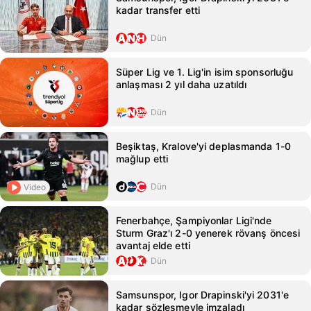
kadar transfer etti
Dün
Süper Lig ve 1. Lig'in isim sponsorluğu
anlaşması 2 yıl daha uzatıldı
Dün
Beşiktaş, Kralove'yi deplasmanda 1-0
mağlup etti
Dün
Video
Fenerbahçe, Şampiyonlar Ligi'nde
Sturm Graz'ı 2-0 yenerek rövanş öncesi
avantaj elde etti
Dün
Samsunspor, Igor Drapinski'yi 2031'e
kadar sözleşmeyle imzaladı