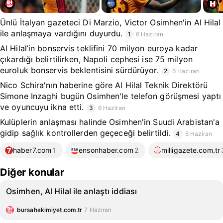
Ünlü İtalyan gazeteci Di Marzio, Victor Osimhen'in Al Hilal
ile anlaşmaya vardığını duyurdu.
1
6 Haziran
Al Hilal’in bonservis teklifini 70 milyon euroya kadar
çıkardığı belirtilirken, Napoli cephesi ise 75 milyon
euroluk bonservis beklentisini sürdürüyor.
2
6 Haziran
Nico Schira'nın haberine göre Al Hilal Teknik Direktörü
Simone Inzaghi bugün Osimhen'le telefon görüşmesi yaptı
ve oyuncuyu ikna etti.
3
6 Haziran
Kulüplerin anlaşması halinde Osimhen'in Suudi Arabistan'a
gidip sağlık kontrollerden geçeceği belirtildi.
4
6 Haziran
haber7.com
1
ensonhaber.com
2
milligazete.com.tr
Diğer konular
Osimhen, Al Hilal ile anlaştı iddiası
bursahakimiyet.com.tr
7 Haziran