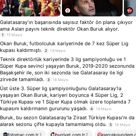
Galatasaray'ın başarısında sayısız faktör ön plana çıkıyor
ama Aslan payını teknik direktör Okan Buruk alıyor.
1
15 Mayıs
Okan Buruk, futbolculuk kariyerinde de 7 kez Süper Lig
kupası kaldırmıştı.
2
18 Mayıs
Teknik direktörlük kariyerinde 3 lig şampiyonluğu ve 1
Süper Kupa sevinci yaşayan Buruk, 2019-2020 sezonunda
Başakşehir ile, son iki sezonda ise Galatasaray ile ligi
zirvede tamamladı.
3
16 Mayıs
Üst üste 3. Süper lig şampiyonluğunu Galatasaray’la
yaşayan Okan Buruk, kariyeri boyunca 4 Süper Lig, 2
Türkiye Kupası ve 1 Süper Kupa olmak üzere toplamda 7
kupasını kaldırmanın gururunu yaşadı.
4
19 Mayıs
Buruk, bu sezon Galatasaray'la Ziraat Türkiye Kupası'nı da
alarak sezonu çifte kupayla tamamlamış oldu.
5
18 Mayıs
fotomac.com.tr
1
hurriyet.com.tr
2
gercekgundem.