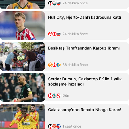
24 dakika önce
Hull City, Hjerto-Dahl'ı kadrosuna kattı
24 dakika önce
Beşiktaş Taraftarından Karpuz İkramı
38 dakika önce
Serdar Dursun, Gaziantep FK ile 1 yıllık
sözleşme imzaladı
Dün
Galatasaray'dan Renato Nhaga Kararı!
1 saat önce