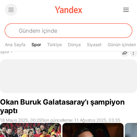
Ana Sayfa
Spor
Spor
Türkiye
Dünya
Siyaset
Günün içinden
Buradasın
Spor
›
Okan Buruk Galatasaray'ı şampiyon
yaptı
18 Mayıs 2025, 00:29
Son güncelleme: 11 Ağustos 2025, 03:35