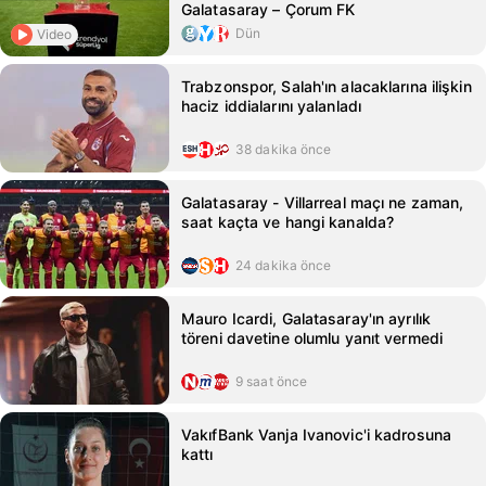
Galatasaray – Çorum FK
Dün
Video
Trabzonspor, Salah'ın alacaklarına ilişkin
haciz iddialarını yalanladı
38 dakika önce
Galatasaray - Villarreal maçı ne zaman,
saat kaçta ve hangi kanalda?
24 dakika önce
Mauro Icardi, Galatasaray'ın ayrılık
töreni davetine olumlu yanıt vermedi
9 saat önce
VakıfBank Vanja Ivanovic'i kadrosuna
kattı