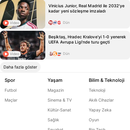
Vinicius Junior, Real Madrid ile 2032'ye
kadar yeni sözleşme imzaladı
Dün
Video
Beşiktaş, Hradec Kralove'yi 1-0 yenerek
UEFA Avrupa Ligi'nde turu geçti
Dün
Video
Daha fazla göster
Spor
Yaşam
Bilim & Teknoloji
Futbol
Magazin
Teknoloji
Maçlar
Sinema & TV
Akıllı Cihazlar
Kültür-Sanat
Yapay Zeka
Sağlık
Oyun
Seyahat
Big Tech