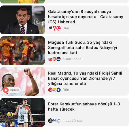
Galatasaray'dan 8 sosyal medya
hesabı için suç duyurusu - Galatasaray
(GS) Haberleri
Dün
Mağusa Türk Gücü, 35 yaşındaki
Senegalli orta saha Badou Ndiaye'yi
kadrosuna kattı
5 saat önce
Real Madrid, 19 yaşındaki Fildişi Sahilli
kanat oyuncusu Yan Diomande'yi 7
yıllığına transfer etti
Dün
Video
Ebrar Karakurt'un sahaya dönüşü 1–3
hafta sürecek
4 saat önce