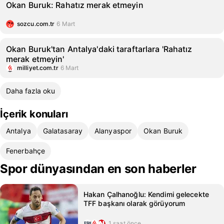
Okan Buruk: Rahatız merak etmeyin
sozcu.com.tr
6 Mart
Okan Buruk'tan Antalya'daki taraftarlara 'Rahatız
merak etmeyin'
milliyet.com.tr
6 Mart
Daha fazla oku
İçerik konuları
Antalya
Galatasaray
Alanyaspor
Okan Buruk
Fenerbahçe
Spor dünyasından en son haberler
Hakan Çalhanoğlu: Kendimi gelecekte
TFF başkanı olarak görüyorum
1 saat önce