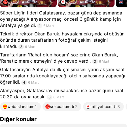
Süper Lig'in lideri Galatasaray, pazar günü deplasmanda
oynayacağı Alanyaspor maçı öncesi 3 günlük kamp için
Antalya'ya geldi.
1
6 Mart
Teknik direktör Okan Buruk, havaalanı çıkışında otobüsün
önünde duran taraftarların fotoğraf çekim isteğini
kırmadı.
2
6 Mart
Taraftarların 'Rahat olun hocam' sözlerine Okan Buruk,
'Rahatız merak etmeyin' diye cevap verdi.
3
6 Mart
Galatasaray'ın Antalya'da ilk çalışmasını yarın akşam saat
17.00 sıralarında konaklayacağı otelin sahasında yapacağı
öğrenildi.
4
6 Mart
Alanyaspor, Galatasaray müsabakası ise pazar günü saat
20.30 da oynanacak.
5
6 Mart
webaslan.com
1
sozcu.com.tr
2
milliyet.com.tr
3
Diğer konular