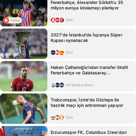
Fenerbahçe, Alexander Sörloth'u 35
milyon euroya kiralamayı planlıyor
Dün
Video
2027'de İstanbul'da İspanya Süper
Kupası oynanacak
Dün
Hakan Çalhanoğlu'ndan transfer itirafı!
Fenerbahçe ve Galatasaray...
45 dakika önce
Trabzonspor, İzmir'de Göztepe ile
hazırlık maçı için antrenman yapıyor
Dün
Erzurumspor FK, Columbus Crew'dan