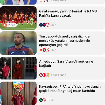
Galatasaray, yarın Villarreal ile RAMS
Park'ta karşılaşacak
Dün
Video
Tim Jabol-Folcarelli, sağ dizinde
menisküs yaralanması nedeniyle
operasyon geçirdi
Dün
Amedspor, Sara Vranic’i renklerine
bağladı
1 saat önce
Kayserispor, FIFA tarafından uygulanan
geçici transfer yasağından kurtuldu
Dün