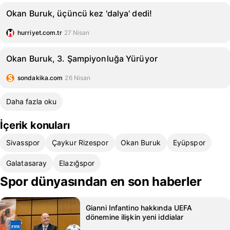
Okan Buruk, üçüncü kez 'dalya' dedi!
hurriyet.com.tr
27 Nisan
Okan Buruk, 3. Şampiyonluğa Yürüyor
sondakika.com
26 Nisan
Daha fazla oku
İçerik konuları
Sivasspor
Çaykur Rizespor
Okan Buruk
Eyüpspor
Galatasaray
Elazığspor
Spor dünyasından en son haberler
Gianni Infantino hakkında UEFA
dönemine ilişkin yeni iddialar