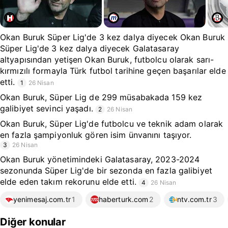
Okan Buruk Süper Lig'de 3 kez dalya diyecek Okan Buruk
Süper Lig'de 3 kez dalya diyecek Galatasaray
altyapısından yetişen Okan Buruk, futbolcu olarak sarı-
kırmızılı formayla Türk futbol tarihine geçen başarılar elde
etti.
1
26 Nisan
Okan Buruk, Süper Lig de 299 müsabakada 159 kez
galibiyet sevinci yaşadı.
2
26 Nisan
Okan Buruk, Süper Lig'de futbolcu ve teknik adam olarak
en fazla şampiyonluk gören isim ünvanını taşıyor.
3
26 Nisan
Okan Buruk yönetimindeki Galatasaray, 2023-2024
sezonunda Süper Lig'de bir sezonda en fazla galibiyet
elde eden takım rekorunu elde etti.
4
26 Nisan
yenimesaj.com.tr
1
haberturk.com
2
ntv.com.tr
3
Diğer konular