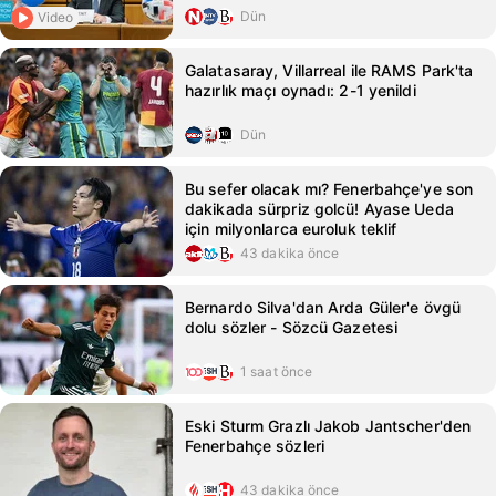
Dün
Video
Galatasaray, Villarreal ile RAMS Park'ta
hazırlık maçı oynadı: 2-1 yenildi
Dün
Bu sefer olacak mı? Fenerbahçe'ye son
dakikada sürpriz golcü! Ayase Ueda
için milyonlarca euroluk teklif
43 dakika önce
Bernardo Silva'dan Arda Güler'e övgü
dolu sözler - Sözcü Gazetesi
1 saat önce
Eski Sturm Grazlı Jakob Jantscher'den
Fenerbahçe sözleri
43 dakika önce