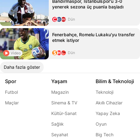
Bandırmaspor, İstanbulspor'u 3-0
yenerek sezona üç puanla başladı
Dün
Fenerbahçe, Romelu Lukaku'yu transfer
etmek istiyor
Dün
Video
Daha fazla göster
Spor
Yaşam
Bilim & Teknoloji
Futbol
Magazin
Teknoloji
Maçlar
Sinema & TV
Akıllı Cihazlar
Kültür-Sanat
Yapay Zeka
Sağlık
Oyun
Seyahat
Big Tech