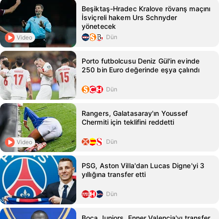
Beşiktaş-Hradec Kralove rövanş maçını
İsviçreli hakem Urs Schnyder
yönetecek
Dün
Video
Porto futbolcusu Deniz Gül'in evinde
250 bin Euro değerinde eşya çalındı
Dün
Rangers, Galatasaray'ın Youssef
Chermiti için teklifini reddetti
Dün
Video
PSG, Aston Villa'dan Lucas Digne'yi 3
yıllığına transfer etti
Dün
Boca Juniors, Enner Valencia'yı transfer