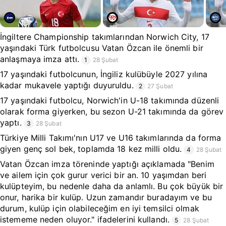
İngiltere Championship takımlarından Norwich City, 17
yaşındaki Türk futbolcusu Vatan Özcan ile önemli bir
anlaşmaya imza attı.
1
28 Şubat
17 yaşındaki futbolcunun, İngiliz kulübüyle 2027 yılına
kadar mukavele yaptığı duyuruldu.
2
27 Şubat
17 yaşındaki futbolcu, Norwich'in U-18 takımında düzenli
olarak forma giyerken, bu sezon U-21 takımında da görev
yaptı.
3
28 Şubat
Türkiye Milli Takımı'nın U17 ve U16 takımlarında da forma
giyen genç sol bek, toplamda 18 kez milli oldu.
4
28 Şubat
Vatan Özcan imza töreninde yaptığı açıklamada "Benim
ve ailem için çok gurur verici bir an. 10 yaşımdan beri
kulüpteyim, bu nedenle daha da anlamlı. Bu çok büyük bir
onur, harika bir kulüp. Uzun zamandır buradayım ve bu
durum, kulüp için olabileceğim en iyi temsilci olmak
istememe neden oluyor." ifadelerini kullandı.
5
28 Şubat