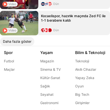
Dün
Video
Kocaelispor, hazırlık maçında Zed FC ile
1-1 berabere kaldı
Dün
Video
Daha fazla göster
Spor
Yaşam
Bilim & Teknoloji
Futbol
Magazin
Teknoloji
Maçlar
Sinema & TV
Akıllı Cihazlar
Kültür-Sanat
Yapay Zeka
Sağlık
Oyun
Seyahat
Big Tech
Gastronomi
Girişimler