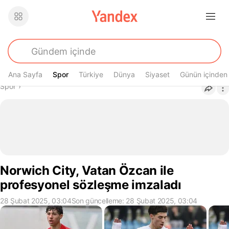
Ana Sayfa
Spor
Spor
Türkiye
Dünya
Siyaset
Günün içinden
Buradasın
Spor
›
Norwich City, Vatan Özcan ile
profesyonel sözleşme imzaladı
28 Şubat 2025, 03:04
Son güncelleme: 28 Şubat 2025, 03:04