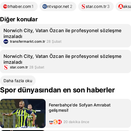
trhaber.com
1
ntvspor.net
2
star.com.tr
3
aks
Diğer konular
Norwich City, Vatan Özcan ile profesyonel sözleşme
imzaladı
transfermarkt.com.tr
28 Şubat
Norwich City, Vatan Özcan ile profesyonel sözleşme
imzaladı
star.com.tr
28 Şubat
Daha fazla oku
Spor dünyasından en son haberler
Fenerbahçe'de Sofyan Amrabat
gelişmesi!
20 dakika önce