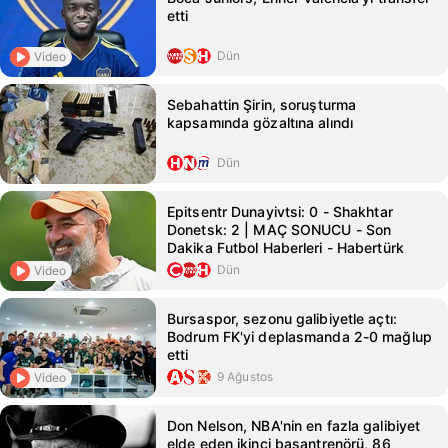
etti
Dün
Video
Sebahattin Şirin, soruşturma
kapsamında gözaltına alındı
Dün
Epitsentr Dunayivtsi: 0 - Shakhtar
Donetsk: 2 | MAÇ SONUCU - Son
Dakika Futbol Haberleri - Habertürk
Dün
Video
Bursaspor, sezonu galibiyetle açtı:
Bodrum FK'yi deplasmanda 2-0 mağlup
etti
9 Ağustos
Video
Don Nelson, NBA'nin en fazla galibiyet
elde eden ikinci başantrenörü, 86