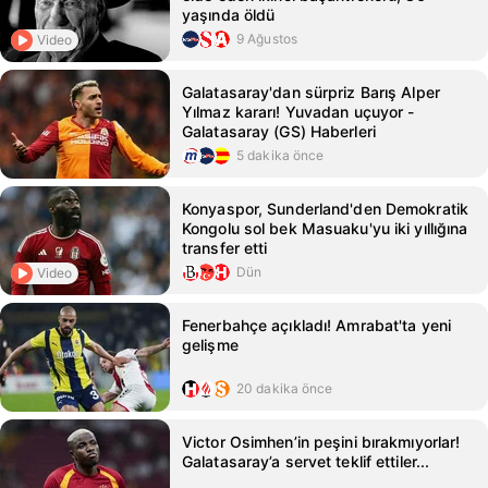
yaşında öldü
9 Ağustos
Video
Galatasaray'dan sürpriz Barış Alper
Yılmaz kararı! Yuvadan uçuyor -
Galatasaray (GS) Haberleri
5 dakika önce
Konyaspor, Sunderland'den Demokratik
Kongolu sol bek Masuaku'yu iki yıllığına
transfer etti
Dün
Video
Fenerbahçe açıkladı! Amrabat'ta yeni
gelişme
20 dakika önce
Victor Osimhen’in peşini bırakmıyorlar!
Galatasaray’a servet teklif ettiler...