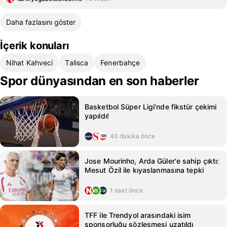
Daha fazlasını göster
İçerik konuları
Nihat Kahveci
Talisca
Fenerbahçe
Spor dünyasından en son haberler
Basketbol Süper Ligi'nde fikstür çekimi
yapıldı!
40 dakika önce
Jose Mourinho, Arda Güler'e sahip çıktı:
Mesut Özil ile kıyaslanmasına tepki
1 saat önce
TFF ile Trendyol arasındaki isim
sponsorluğu sözleşmesi uzatıldı