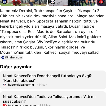
Karadeniz Derbisi, Trabzonspor’un Çaykur Rizespor’u 2-
0’lık net bir skorla devirmesiyle sona erdi! Maçın ardından
Nihat Kahveci, beIN Sports’ta sahanın nabzını tuttu ve
Fenerbahçeli yıldızları masaya yatırdı. Dusan Tadic’e
“Temposu olsa Real Madrid’de, Barcelona’da oynardı!”
diyerek methiyeler düzdü, Allan Saint-Maximin’i göklere
çıkardı, ama Çağlar Söyüncü’ye eleştirilerde bulundu.
Talisca’nın frikik büyüsü, Skoriniar’ın gölgesi ve
Mourinho’nun taktikleri. Kahveci sosyal medyayı salladı.
f5haber.com
Diğer yayınlar
Nihat Kahveci'den Fenerbahçeli futbolcuya övgü:
"Karakter abidesi"
haberglobal.com.tr
14 Nisan
Nihat Kahveci’den Tadic ve Talisca yorumu: "Attı mı
susacaksın!"
turkiyegazetesi.com.tr
13 Nisan