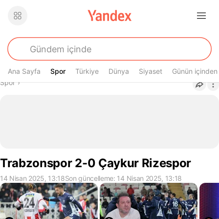
Ana Sayfa
Spor
Spor
Türkiye
Dünya
Siyaset
Günün içinden
Buradasın
Spor
›
Trabzonspor 2-0 Çaykur Rizespor
14 Nisan 2025, 13:18
Son güncelleme: 14 Nisan 2025, 13:18