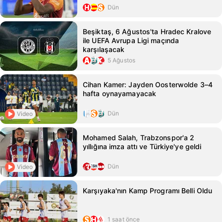
Dün
Beşiktaş, 6 Ağustos'ta Hradec Kralove
ile UEFA Avrupa Ligi maçında
karşılaşacak
5 Ağustos
Cihan Kamer: Jayden Oosterwolde 3–4
hafta oynayamayacak
Dün
Video
Mohamed Salah, Trabzonspor'a 2
yıllığına imza attı ve Türkiye'ye geldi
Dün
Video
Karşıyaka'nın Kamp Programı Belli Oldu
1 saat önce