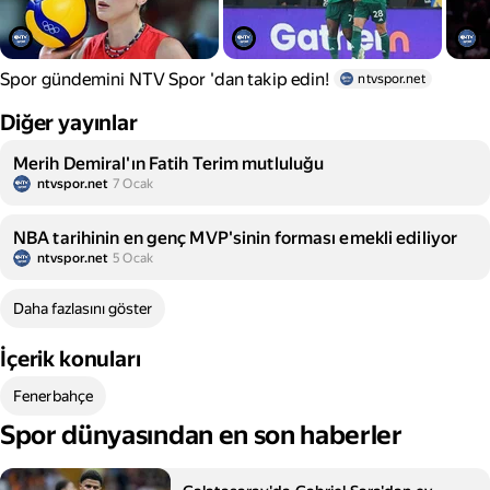
Spor gündemini NTV Spor 'dan takip edin!
ntvspor.net
Diğer yayınlar
Merih Demiral'ın Fatih Terim mutluluğu
ntvspor.net
7 Ocak
NBA tarihinin en genç MVP'sinin forması emekli ediliyor
ntvspor.net
5 Ocak
Daha fazlasını göster
İçerik konuları
Fenerbahçe
Spor dünyasından en son haberler