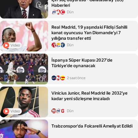
Haberleri
Dün
Real Madrid, 19 yaşındaki Fildişi Sahilli
kanat oyuncusu Yan Diomande'yi 7
yıllığına transfer etti
Dün
Video
İspanya Süper Kupası 2027'de
Türkiye'de oynanacak
2 saat önce
Vinicius Junior, Real Madrid ile 2032'ye
kadar yeni sözleşme imzaladı
Dün
Video
Trabzonspor'da Folcarelli Ameliyat Edildi