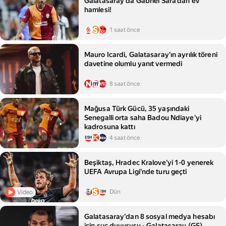
Galatasaray'da Gabriel Sara'dan ev
hamlesi!
1 saat önce
Mauro Icardi, Galatasaray'ın ayrılık töreni
davetine olumlu yanıt vermedi
8 saat önce
Mağusa Türk Gücü, 35 yaşındaki
Senegalli orta saha Badou Ndiaye'yi
kadrosuna kattı
4 saat önce
Beşiktaş, Hradec Kralove'yi 1-0 yenerek
UEFA Avrupa Ligi'nde turu geçti
Dün
Video
Galatasaray'dan 8 sosyal medya hesabı
için suç duyurusu - Galatasaray (GS)