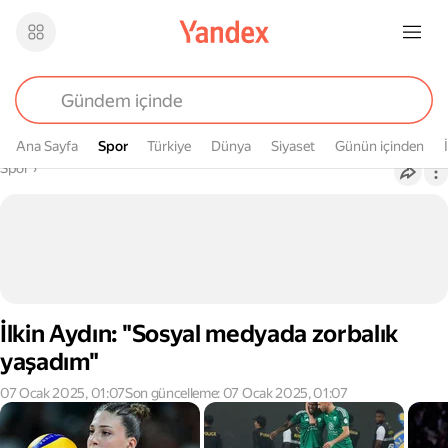
Ana Sayfa
Spor
Spor
Türkiye
Dünya
Siyaset
Günün içinden
Buradasın
Spor
›
İlkin Aydın: "Sosyal medyada zorbalık
yaşadım"
07 Ocak 2025, 01:07
Son güncelleme: 07 Ocak 2025, 01:07