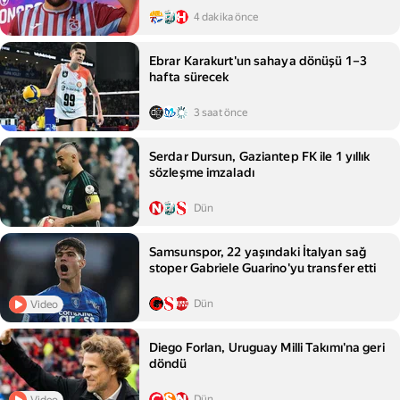
4 dakika önce
Ebrar Karakurt'un sahaya dönüşü 1–3
hafta sürecek
3 saat önce
Serdar Dursun, Gaziantep FK ile 1 yıllık
sözleşme imzaladı
Dün
Samsunspor, 22 yaşındaki İtalyan sağ
stoper Gabriele Guarino'yu transfer etti
Dün
Video
Diego Forlan, Uruguay Milli Takımı'na geri
döndü
Dün
Video