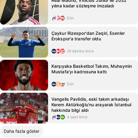
Real Madrid, Vinicius Junior ile 2032
yılına kadar sözleşme imzaladı
Dün
Çaykur Rizespor'dan Zeqiri, Esenler
Erokspor'a transfer oldu
26 dakika önce
Karşıyaka Basketbol Takımı, Muhaymin
Mustafa'yı kadrosuna kattı
Dün
Vangelis Pavlidis, eski takım arkadaşı
Kerem Aktürkoğlu'nu arayarak İstanbul
hakkında bilgi aldı
4 saat önce
Daha fazla göster