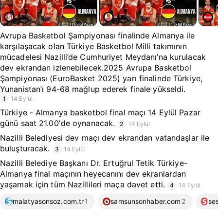
Avrupa Basketbol Şampiyonası finalinde Almanya ile
karşılaşacak olan Türkiye Basketbol Milli takımının
mücadelesi Nazilli’de Cumhuriyet Meydanı’na kurulacak
dev ekrandan izlenebilecek.2025 Avrupa Basketbol
Şampiyonası (EuroBasket 2025) yarı finalinde Türkiye,
Yunanistan’ı 94-68 mağlup ederek finale yükseldi.
1
14 Eylül
Türkiye - Almanya basketbol final maçı 14 Eylül Pazar
günü saat 21.00'de oynanacak.
2
14 Eylül
Nazilli Belediyesi dev maçı dev ekrandan vatandaşlar ile
buluşturacak.
3
14 Eylül
Nazilli Belediye Başkanı Dr. Ertuğrul Tetik Türkiye-
Almanya final maçının heyecanını dev ekranlardan
yaşamak için tüm Nazillileri maça davet etti.
4
14 Eylül
malatyasonsoz.com.tr
1
samsunsonhaber.com
2
se