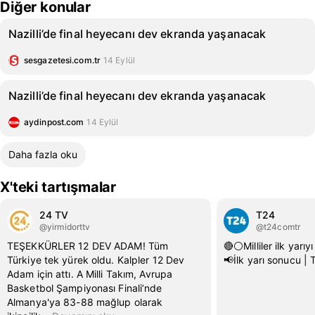
Diğer konular
Nazilli’de final heyecanı dev ekranda yaşanacak
sesgazetesi.com.tr
14 Eylül
Nazilli’de final heyecanı dev ekranda yaşanacak
aydinpost.com
14 Eylül
Daha fazla oku
X'teki tartışmalar
24 TV
T24
@yirmidorttv
@t24comtr
TEŞEKKÜRLER 12 DEV ADAM! Tüm
🔴⚪️Milliler ilk yarı
Türkiye tek yürek oldu. Kalpler 12 Dev
📢İlk yarı sonucu |
Adam için attı. A Milli Takım, Avrupa
Basketbol Şampiyonası Finali’nde
Almanya'ya 83-88 mağlup olarak