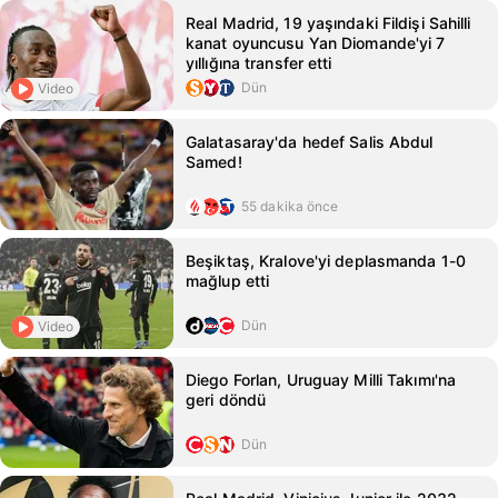
Real Madrid, 19 yaşındaki Fildişi Sahilli
kanat oyuncusu Yan Diomande'yi 7
yıllığına transfer etti
Dün
Video
Galatasaray'da hedef Salis Abdul
Samed!
55 dakika önce
Beşiktaş, Kralove'yi deplasmanda 1-0
mağlup etti
Dün
Video
Diego Forlan, Uruguay Milli Takımı'na
geri döndü
Dün