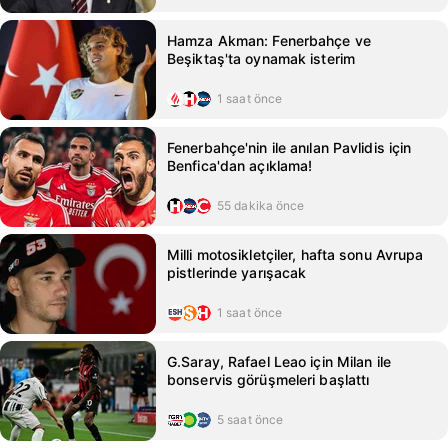
Hamza Akman: Fenerbahçe ve
Beşiktaş'ta oynamak isterim
1 saat önce
Fenerbahçe'nin ile anılan Pavlidis için
Benfica'dan açıklama!
55 dakika önce
Milli motosikletçiler, hafta sonu Avrupa
pistlerinde yarışacak
1 saat önce
G.Saray, Rafael Leao için Milan ile
bonservis görüşmeleri başlattı
5 saat önce