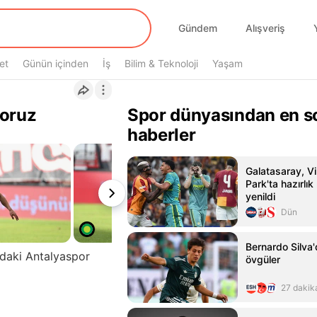
Gündem
Alışveriş
et
Günün içinden
İş
Bilim & Teknoloji
Yaşam
yoruz
Spor dünyasından en s
haberler
Galatasaray, Vi
Park'ta hazırlı
yenildi
Dün
Bernardo Silva'
adaki Antalyaspor
övgüler
27 dakik