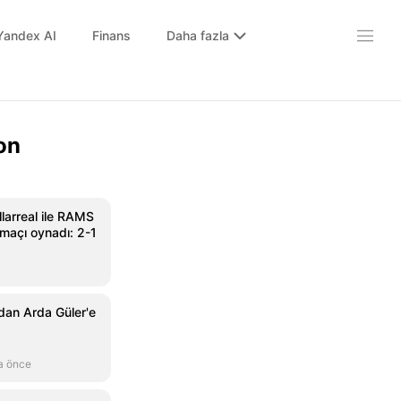
Yandex AI
Finans
Daha fazla
on
llarreal ile RAMS
k maçı oynadı: 2-1
dan Arda Güler'e
a önce