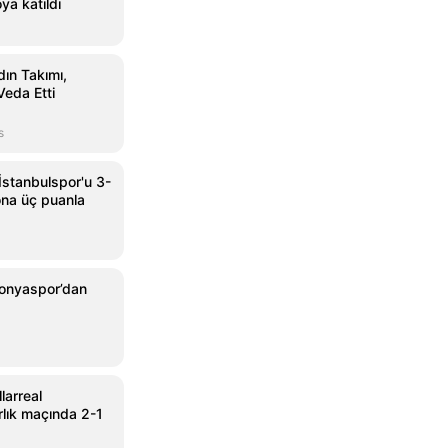
ya katıldı
ın Takımı,
Veda Etti
s
İstanbulspor'u 3-
na üç puanla
Konyaspor’dan
larreal
rlık maçında 2-1