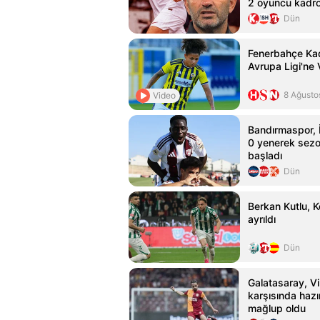
2 oyuncu kadro
Dün
Fenerbahçe Kad
Avrupa Ligi'ne 
8 Ağusto
Video
Bandırmaspor, 
0 yenerek sezo
başladı
Dün
Berkan Kutlu, 
ayrıldı
Dün
Galatasaray, Vil
karşısında hazı
mağlup oldu