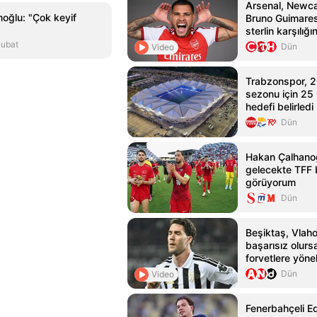
Arsenal, Newca
oğlu: "Çok keyif
Bruno Guimares
sterlin karşılığı
Şubat
Dün
Video
Trabzonspor, 
sezonu için 25
hedefi belirledi
Dün
Hakan Çalhanoğ
gelecekte TFF 
görüyorum
Dün
Beşiktaş, Vlaho
başarısız olursa
forvetlere yönel
Dün
Video
Fenerbahçeli E