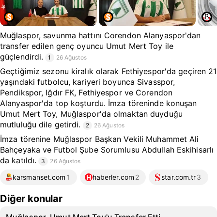
Muğlaspor, savunma hattını Corendon Alanyaspor'dan
transfer edilen genç oyuncu Umut Mert Toy ile
güçlendirdi.
1
26 Ağustos
Geçtiğimiz sezonu kiralık olarak Fethiyespor'da geçiren 21
yaşındaki futbolcu, kariyeri boyunca Sivasspor,
Pendikspor, Iğdır FK, Fethiyespor ve Corendon
Alanyaspor'da top koşturdu. İmza töreninde konuşan
Umut Mert Toy, Muğlaspor'da olmaktan duyduğu
mutluluğu dile getirdi.
2
26 Ağustos
İmza törenine Muğlaspor Başkan Vekili Muhammet Ali
Bahçeyaka ve Futbol Şube Sorumlusu Abdullah Eskihisarlı
da katıldı.
3
26 Ağustos
karsmanset.com
1
haberler.com
2
star.com.tr
3
Diğer konular