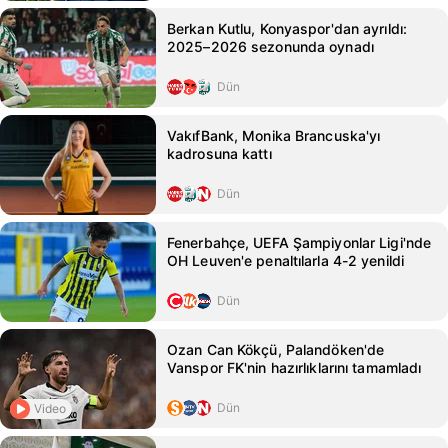
Berkan Kutlu, Konyaspor'dan ayrıldı:
2025–2026 sezonunda oynadı
Dün
VakıfBank, Monika Brancuska'yı
kadrosuna kattı
Dün
Fenerbahçe, UEFA Şampiyonlar Ligi'nde
OH Leuven'e penaltılarla 4-2 yenildi
Dün
Ozan Can Kökçü, Palandöken'de
Vanspor FK'nin hazırlıklarını tamamladı
Dün
Video