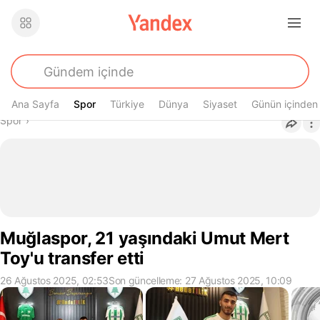
Ana Sayfa
Spor
Spor
Türkiye
Dünya
Siyaset
Günün içinden
Buradasın
Spor
›
Muğlaspor, 21 yaşındaki Umut Mert
Toy'u transfer etti
26 Ağustos 2025, 02:53
Son güncelleme: 27 Ağustos 2025, 10:09