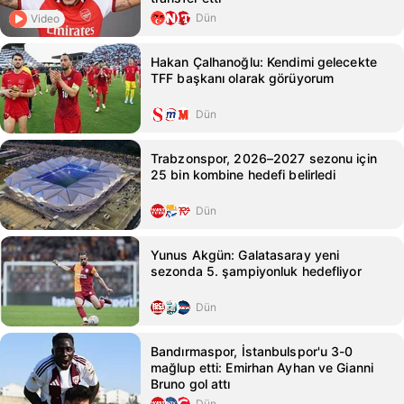
Dün
Video
Hakan Çalhanoğlu: Kendimi gelecekte
TFF başkanı olarak görüyorum
Dün
Trabzonspor, 2026–2027 sezonu için
25 bin kombine hedefi belirledi
Dün
Yunus Akgün: Galatasaray yeni
sezonda 5. şampiyonluk hedefliyor
Dün
Bandırmaspor, İstanbulspor'u 3-0
mağlup etti: Emirhan Ayhan ve Gianni
Bruno gol attı
Dün