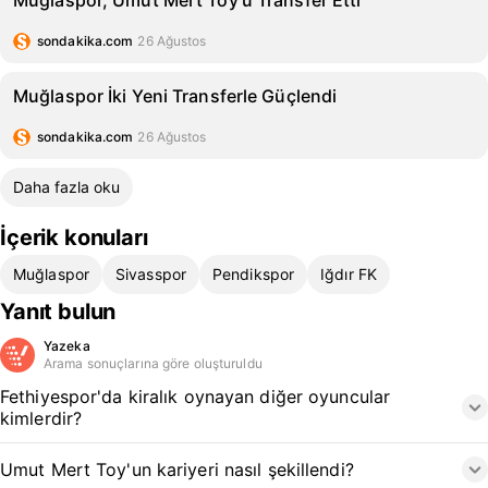
Muğlaspor, Umut Mert Toy'u Transfer Etti
sondakika.com
26 Ağustos
Muğlaspor İki Yeni Transferle Güçlendi
sondakika.com
26 Ağustos
Daha fazla oku
İçerik konuları
Muğlaspor
Sivasspor
Pendikspor
Iğdır FK
Yanıt bulun
Yazeka
Arama sonuçlarına göre oluşturuldu
Fethiyespor'da kiralık oynayan diğer oyuncular
kimlerdir?
Umut Mert Toy'un kariyeri nasıl şekillendi?