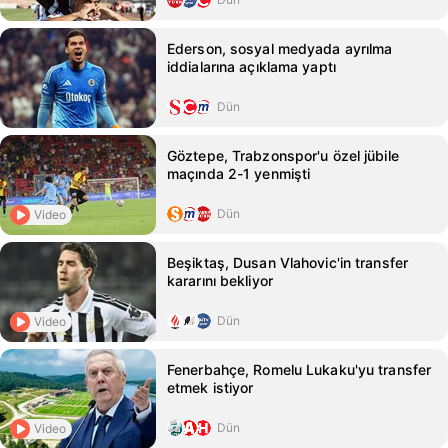
Ederson, sosyal medyada ayrılma
iddialarına açıklama yaptı
Dün
Göztepe, Trabzonspor'u özel jübile
maçında 2-1 yenmişti
Dün
Video
Beşiktaş, Dusan Vlahovic'in transfer
kararını bekliyor
Dün
Video
Fenerbahçe, Romelu Lukaku'yu transfer
etmek istiyor
Dün
Video