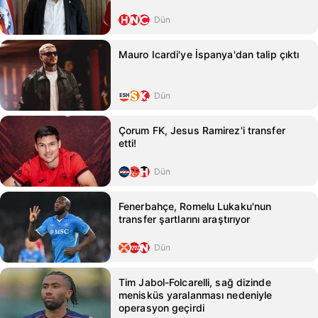
Dün
Mauro Icardi'ye İspanya'dan talip çıktı
Dün
Çorum FK, Jesus Ramirez'i transfer
etti!
Dün
Fenerbahçe, Romelu Lukaku'nun
transfer şartlarını araştırıyor
Dün
Tim Jabol-Folcarelli, sağ dizinde
menisküs yaralanması nedeniyle
operasyon geçirdi