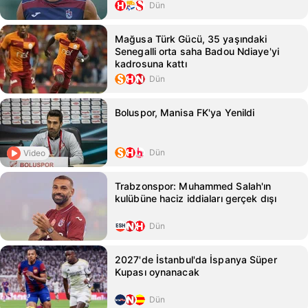
Dün
Mağusa Türk Gücü, 35 yaşındaki
Senegalli orta saha Badou Ndiaye'yi
kadrosuna kattı
Dün
Boluspor, Manisa FK'ya Yenildi
Dün
Video
Trabzonspor: Muhammed Salah'ın
kulübüne haciz iddiaları gerçek dışı
Dün
2027'de İstanbul'da İspanya Süper
Kupası oynanacak
Dün