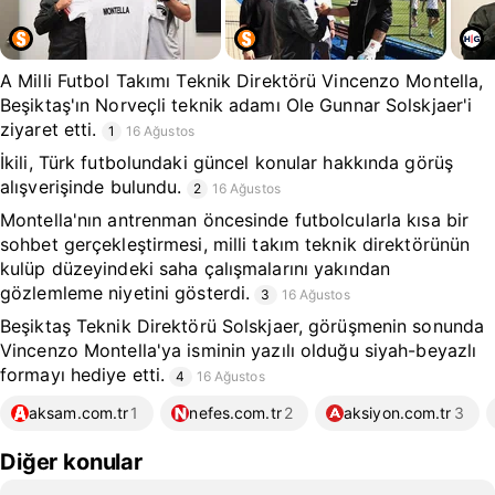
A Milli Futbol Takımı Teknik Direktörü Vincenzo Montella,
Beşiktaş'ın Norveçli teknik adamı Ole Gunnar Solskjaer'i
ziyaret etti.
1
16 Ağustos
İkili, Türk futbolundaki güncel konular hakkında görüş
alışverişinde bulundu.
2
16 Ağustos
Montella'nın antrenman öncesinde futbolcularla kısa bir
sohbet gerçekleştirmesi, milli takım teknik direktörünün
kulüp düzeyindeki saha çalışmalarını yakından
gözlemleme niyetini gösterdi.
3
16 Ağustos
Beşiktaş Teknik Direktörü Solskjaer, görüşmenin sonunda
Vincenzo Montella'ya isminin yazılı olduğu siyah-beyazlı
formayı hediye etti.
4
16 Ağustos
aksam.com.tr
1
nefes.com.tr
2
aksiyon.com.tr
3
Diğer konular