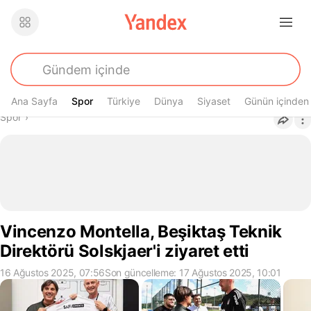
Ana Sayfa
Spor
Spor
Türkiye
Dünya
Siyaset
Günün içinden
Buradasın
Spor
›
Vincenzo Montella, Beşiktaş Teknik
Direktörü Solskjaer'i ziyaret etti
16 Ağustos 2025, 07:56
Son güncelleme: 17 Ağustos 2025, 10:01