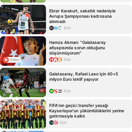
Ebrar Karakurt, sakatlık nedeniyle
Avrupa Şampiyonası kadrosuna
alınmadı
Dün
Hamza Akman: "Galatasaray
altyapısında sorun olduğunu
düşünmüyorum"
Dün
Video
Galatasaray, Rafael Leao için 40+5
milyon Euro teklif yapıyor
Dün
FIFA'nın geçici transfer yasağı
Kayserispor'un yükümlülüklerini yerine
getirmesiyle kalktı
Dün