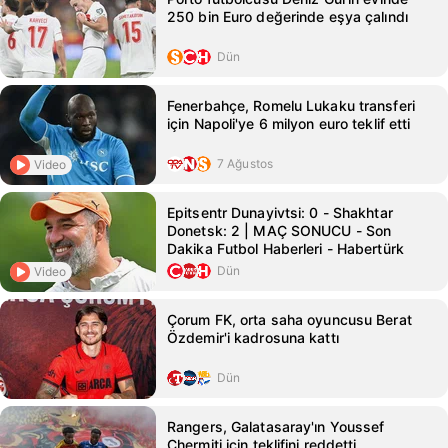
250 bin Euro değerinde eşya çalındı
Dün
Fenerbahçe, Romelu Lukaku transferi
için Napoli'ye 6 milyon euro teklif etti
7 Ağustos
Video
Epitsentr Dunayivtsi: 0 - Shakhtar
Donetsk: 2 | MAÇ SONUCU - Son
Dakika Futbol Haberleri - Habertürk
Dün
Video
Çorum FK, orta saha oyuncusu Berat
Özdemir'i kadrosuna kattı
Dün
Rangers, Galatasaray'ın Youssef
Chermiti için teklifini reddetti