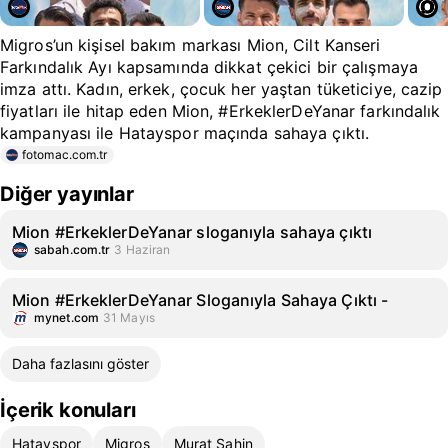
Migros’un kişisel bakım markası Mion, Cilt Kanseri
Farkındalık Ayı kapsamında dikkat çekici bir çalışmaya
imza attı. Kadın, erkek, çocuk her yaştan tüketiciye, cazip
fiyatları ile hitap eden Mion, #ErkeklerDeYanar farkındalık
kampanyası ile Hatayspor maçında sahaya çıktı.
fotomac.com.tr
Diğer yayınlar
Mion #ErkeklerDeYanar sloganıyla sahaya çıktı
sabah.com.tr
3 Haziran
Mion #ErkeklerDeYanar Sloganıyla Sahaya Çıktı -
mynet.com
31 Mayıs
Daha fazlasını göster
İçerik konuları
Hatayspor
Migros
Murat Şahin