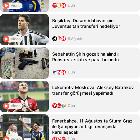
Dün
Video
Beşiktaş, Dusan Vlahovic için
Juventus'tan transferi hedefliyor
8 Ağustos
Video
Sebahattin Şirin gözaltına alındı:
Ruhsatsız silah ve para bulundu
Dün
Lokomotiv Moskova: Aleksey Batrakov
transfer görüşmesi yapılmadı
Dün
Video
Fenerbahçe, 11 Ağustos'ta Sturm Graz
ile Şampiyonlar Ligi rövanşında
karşılaşacak
Dün
Video