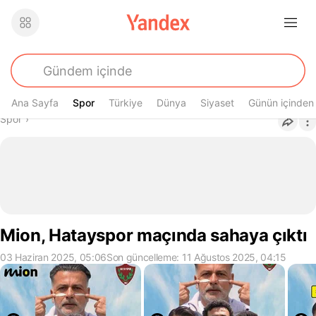
Ana Sayfa
Spor
Spor
Türkiye
Dünya
Siyaset
Günün içinden
Buradasın
Spor
›
Mion, Hatayspor maçında sahaya çıktı
03 Haziran 2025, 05:06
Son güncelleme: 11 Ağustos 2025, 04:15