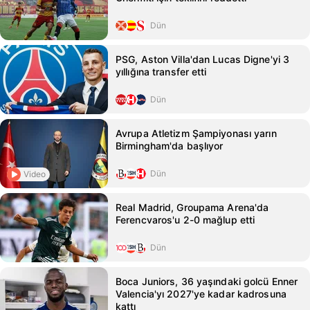
Dün
PSG, Aston Villa'dan Lucas Digne'yi 3
yıllığına transfer etti
Dün
Avrupa Atletizm Şampiyonası yarın
Birmingham'da başlıyor
Dün
Video
Real Madrid, Groupama Arena'da
Ferencvaros'u 2-0 mağlup etti
Dün
Boca Juniors, 36 yaşındaki golcü Enner
Valencia'yı 2027'ye kadar kadrosuna
kattı