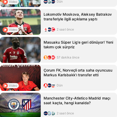
Dün
Video
Lokomotiv Moskova, Aleksey Batrakov
transferiyle ilgili açıklama yaptı
2 saat önce
Video
Masuaku Süper Lig'e geri dönüyor! Yeni
takımı çok sürpriz
57 dakika önce
Çorum FK, Norveçli orta saha oyuncusu
Markus Karlsbakk'ı transfer etti
Dün
Video
Manchester City-Atletico Madrid maçı
saat kaçta, hangi kanalda?
2 saat önce