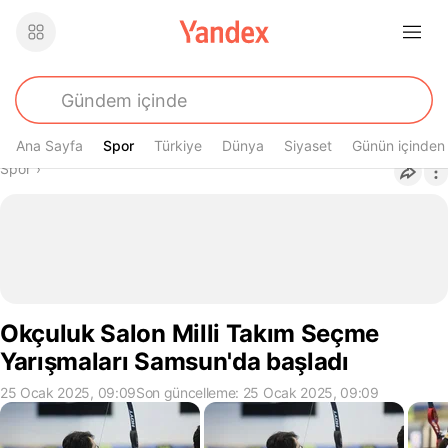
Ana Sayfa
Spor
Spor
Türkiye
Dünya
Siyaset
Günün içinden
Buradasın
Spor
›
Okçuluk Salon Milli Takım Seçme
Yarışmaları Samsun'da başladı
25 Ocak 2025, 09:09
Son güncelleme: 25 Ocak 2025, 09:09