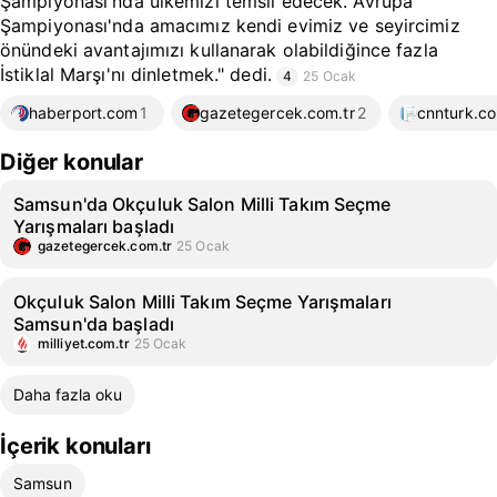
Şampiyonası'nda ülkemizi temsil edecek. Avrupa
Şampiyonası'nda amacımız kendi evimiz ve seyircimiz
önündeki avantajımızı kullanarak olabildiğince fazla
İstiklal Marşı'nı dinletmek." dedi.
4
25 Ocak
haberport.com
1
gazetegercek.com.tr
2
cnnturk.c
Diğer konular
Samsun'da Okçuluk Salon Milli Takım Seçme
Yarışmaları başladı
gazetegercek.com.tr
25 Ocak
Okçuluk Salon Milli Takım Seçme Yarışmaları
Samsun'da başladı
milliyet.com.tr
25 Ocak
Daha fazla oku
İçerik konuları
Samsun