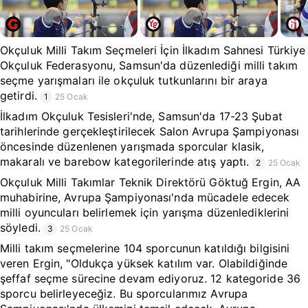
Okçuluk Milli Takım Seçmeleri İçin İlkadım Sahnesi Türkiye
Okçuluk Federasyonu, Samsun'da düzenlediği milli takım
seçme yarışmaları ile okçuluk tutkunlarını bir araya
getirdi.
1
25 Ocak
İlkadım Okçuluk Tesisleri'nde, Samsun'da 17-23 Şubat
tarihlerinde gerçekleştirilecek Salon Avrupa Şampiyonası
öncesinde düzenlenen yarışmada sporcular klasik,
makaralı ve barebow kategorilerinde atış yaptı.
2
25 Ocak
Okçuluk Milli Takımlar Teknik Direktörü Göktuğ Ergin, AA
muhabirine, Avrupa Şampiyonası'nda mücadele edecek
milli oyuncuları belirlemek için yarışma düzenlediklerini
söyledi.
3
25 Ocak
Milli takım seçmelerine 104 sporcunun katıldığı bilgisini
veren Ergin, "Oldukça yüksek katılım var. Olabildiğinde
şeffaf seçme sürecine devam ediyoruz. 12 kategoride 36
sporcu belirleyeceğiz. Bu sporcularımız Avrupa