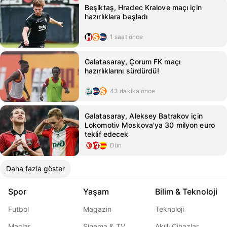
Beşiktaş, Hradec Kralove maçı için
hazırlıklara başladı
1 saat önce
Galatasaray, Çorum FK maçı
hazırlıklarını sürdürdü!
43 dakika önce
Galatasaray, Aleksey Batrakov için
Lokomotiv Moskova'ya 30 milyon euro
teklif edecek
Dün
Daha fazla göster
Spor
Yaşam
Bilim & Teknoloji
Futbol
Magazin
Teknoloji
Maçlar
Sinema & TV
Akıllı Cihazlar