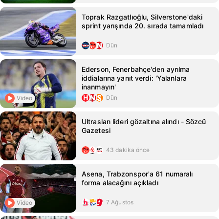
Toprak Razgatlıoğlu, Silverstone'daki
sprint yarışında 20. sırada tamamladı
Dün
Ederson, Fenerbahçe'den ayrılma
iddialarına yanıt verdi: 'Yalanlara
inanmayın'
Dün
Video
Ultraslan lideri gözaltına alındı - Sözcü
Gazetesi
43 dakika önce
Asena, Trabzonspor'a 61 numaralı
forma alacağını açıkladı
7 Ağustos
Video