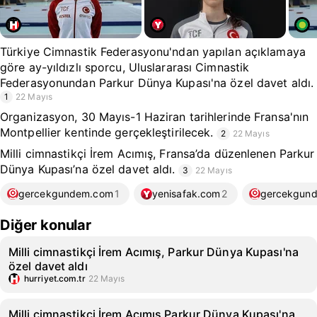
Türkiye Cimnastik Federasyonu'ndan yapılan açıklamaya
göre ay-yıldızlı sporcu, Uluslararası Cimnastik
Federasyonundan Parkur Dünya Kupası'na özel davet aldı.
1
22 Mayıs
Organizasyon, 30 Mayıs-1 Haziran tarihlerinde Fransa'nın
Montpellier kentinde gerçekleştirilecek.
2
22 Mayıs
Milli cimnastikçi İrem Acımış, Fransa’da düzenlenen Parkur
Dünya Kupası’na özel davet aldı.
3
22 Mayıs
gercekgundem.com
1
yenisafak.com
2
gercekgun
Diğer konular
Milli cimnastikçi İrem Acımış, Parkur Dünya Kupası'na
özel davet aldı
hurriyet.com.tr
22 Mayıs
Milli cimnastikçi İrem Acımış Parkur Dünya Kupası'na