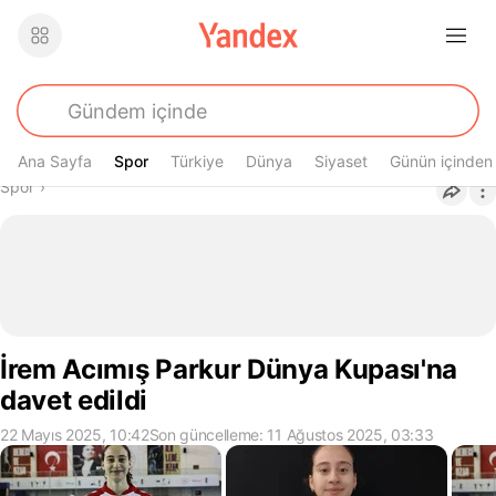
Ana Sayfa
Spor
Spor
Türkiye
Dünya
Siyaset
Günün içinden
Buradasın
Spor
›
İrem Acımış Parkur Dünya Kupası'na
davet edildi
22 Mayıs 2025, 10:42
Son güncelleme: 11 Ağustos 2025, 03:33