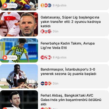
8 Ağustos
Video
Galatasaray, Süper Lig başlangıcına
yakın transfer etti: 2 oyuncu kadroya
katıldı
Dün
Fenerbahçe Kadın Takımı, Avrupa
Ligi'ne Veda Etti
8 Ağustos
Video
Bandırmaspor, İstanbulspor'u 3-0
yenerek sezona üç puanla başladı
Dün
Ferhat Akbaş, Bangkok'taki AVC
Galası'nda yılın başantrenörü ödülünü
aldı