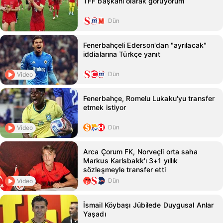
TFF başkanı olarak görüyorum
Dün
Fenerbahçeli Ederson'dan "ayrılacak"
iddialarına Türkçe yanıt
Dün
Video
Fenerbahçe, Romelu Lukaku'yu transfer
etmek istiyor
Dün
Video
Arca Çorum FK, Norveçli orta saha
Markus Karlsbakk'ı 3+1 yıllık
sözleşmeyle transfer etti
Dün
Video
İsmail Köybaşı Jübilede Duygusal Anlar
Yaşadı