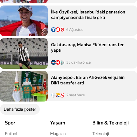
İlke Özyüksel, İstanbul'daki pentatlon
şampiyonasında finale çıktı
6 Ağustos
Galatasaray, Manisa FK'den transfer
yaptı
38 dakika önce
Alanyaspor, Baran Ali Gezek ve Şahin
Dik'i transfer etti
2 saat önce
Daha fazla göster
Spor
Yaşam
Bilim & Teknoloji
Futbol
Magazin
Teknoloji