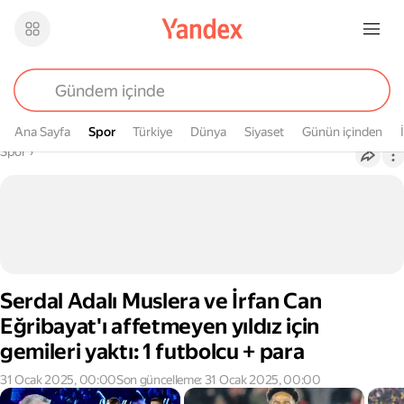
Ana Sayfa
Spor
Spor
Türkiye
Dünya
Siyaset
Günün içinden
Buradasın
Spor
›
Serdal Adalı Muslera ve İrfan Can
Eğribayat'ı affetmeyen yıldız için
gemileri yaktı: 1 futbolcu + para
31 Ocak 2025, 00:00
Son güncelleme: 31 Ocak 2025, 00:00