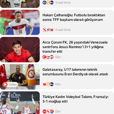
3 saat önce
Hakan Çalhanoğlu: Futbolu bıraktıktan
sonra TFF başkanı olarak görüyorum
4 saat önce
Arca Çorum FK, 26 yaşındaki Venezuela
santrforu Jesus Ramirez'i 3+1 yıllığına
transfer etti
Dün
Galatasaray, U17 takımının teknik
sorumlusunu Eren Derdiyok olarak atadı
Dün
Video
Türkiye Kadın Voleybol Takımı, Fransa'yı
3-1 mağlup etti
Dün