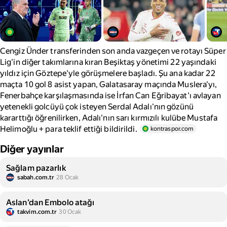
Cengiz Ünder transferinden son anda vazgeçen ve rotayı Süper
Lig'in diğer takımlarına kıran Beşiktaş yönetimi 22 yaşındaki
yıldız için Göztepe'yle görüşmelere başladı. Şu ana kadar 22
maçta 10 gol 8 asist yapan, Galatasaray maçında Muslera'yı,
Fenerbahçe karşılaşmasında ise İrfan Can Eğribayat'ı avlayan
yetenekli golcüyü çok isteyen Serdal Adalı'nın gözünü
kararttığı öğrenilirken, Adalı'nın sarı kırmızılı kulübe Mustafa
Helimoğlu + para teklif ettiği bildirildi.
kontraspor.com
Diğer yayınlar
Sağlam pazarlık
sabah.com.tr
28 Ocak
Aslan’dan Embolo atağı
takvim.com.tr
30 Ocak