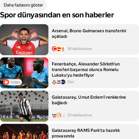
Daha fazlasını göster
Spor dünyasından en son haberler
Arsenal, Bruno Guimaraes transferini
açıkladı
38 dakika önce
Fenerbahçe, Alexander Sörloth'un
transferi başarısız olunca Romelu
Lukaku'yu hedefliyor
Dün
Video
Galatasaray, Umut Erdem'i renklerine
bağladı
23 dakika önce
Galatasaray RAMS Park'ta hazırlık
provasında