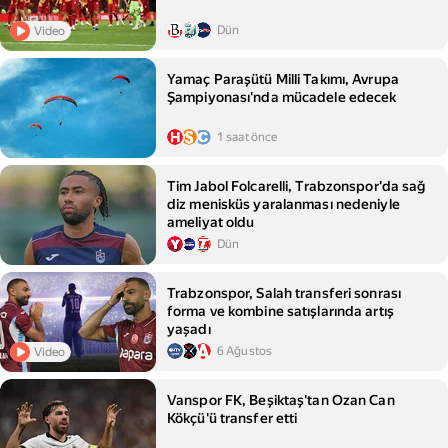
Dün
Video
Yamaç Paraşütü Milli Takımı, Avrupa
Şampiyonası'nda mücadele edecek
1 saat önce
Tim Jabol Folcarelli, Trabzonspor'da sağ
diz menisküs yaralanması nedeniyle
ameliyat oldu
Dün
Trabzonspor, Salah transferi sonrası
forma ve kombine satışlarında artış
yaşadı
6 Ağustos
Video
Vanspor FK, Beşiktaş'tan Ozan Can
Kökçü'ü transfer etti