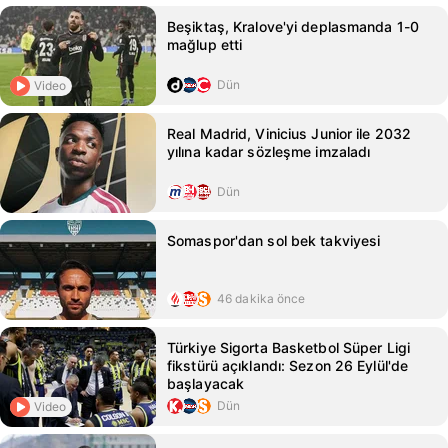
Beşiktaş, Kralove'yi deplasmanda 1-0
mağlup etti
Dün
Video
Real Madrid, Vinicius Junior ile 2032
yılına kadar sözleşme imzaladı
Dün
Somaspor'dan sol bek takviyesi
46 dakika önce
Türkiye Sigorta Basketbol Süper Ligi
fikstürü açıklandı: Sezon 26 Eylül'de
başlayacak
Dün
Video