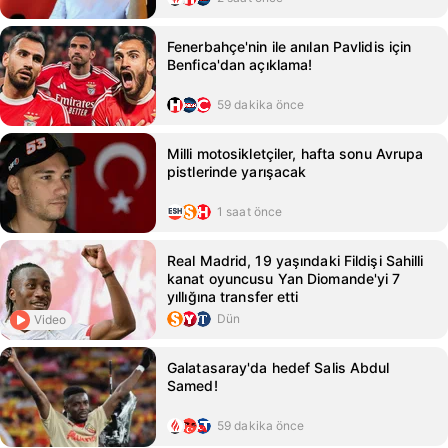
Fenerbahçe'nin ile anılan Pavlidis için
Benfica'dan açıklama!
59 dakika önce
Milli motosikletçiler, hafta sonu Avrupa
pistlerinde yarışacak
1 saat önce
Real Madrid, 19 yaşındaki Fildişi Sahilli
kanat oyuncusu Yan Diomande'yi 7
yıllığına transfer etti
Dün
Video
Galatasaray'da hedef Salis Abdul
Samed!
59 dakika önce