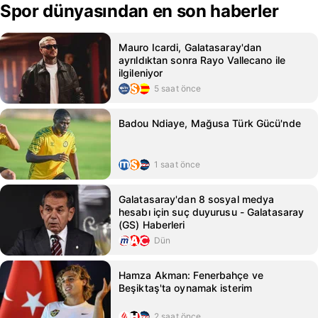
Spor dünyasından en son haberler
Mauro Icardi, Galatasaray'dan
ayrıldıktan sonra Rayo Vallecano ile
ilgileniyor
5 saat önce
Badou Ndiaye, Mağusa Türk Gücü'nde
1 saat önce
Galatasaray'dan 8 sosyal medya
hesabı için suç duyurusu - Galatasaray
(GS) Haberleri
Dün
Hamza Akman: Fenerbahçe ve
Beşiktaş'ta oynamak isterim
2 saat önce