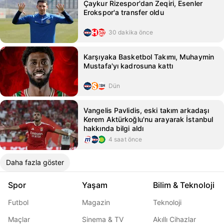
Çaykur Rizespor'dan Zeqiri, Esenler
Erokspor'a transfer oldu
30 dakika önce
Karşıyaka Basketbol Takımı, Muhaymin
Mustafa'yı kadrosuna kattı
Dün
Vangelis Pavlidis, eski takım arkadaşı
Kerem Aktürkoğlu'nu arayarak İstanbul
hakkında bilgi aldı
4 saat önce
Daha fazla göster
Spor
Yaşam
Bilim & Teknoloji
Futbol
Magazin
Teknoloji
Maçlar
Sinema & TV
Akıllı Cihazlar