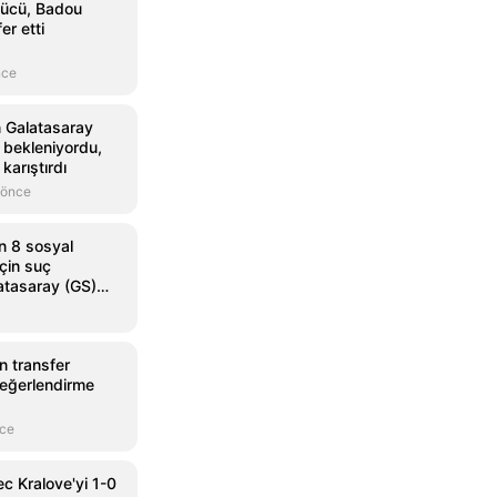
ücü, Badou
er etti
nce
n Galatasaray
r bekleniyordu,
karıştırdı
 önce
n 8 sosyal
çin suç
atasaray (GS)
n transfer
 değerlendirme
nce
c Kralove'yi 1-0