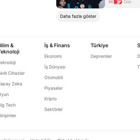
Dün
Daha fazla göster
Bilim &
İş & Finans
Türkiye
S
Teknoloji
Ekonomi
Depremler
D
eknoloji
İş Dünyası
T
kıllı Cihazlar
Otomobil
Yapay Zeka
Piyasalar
Oyun
Kripto
Big Tech
Sektörler
irişimler