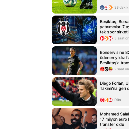
38 dakik
Beşiktaş, Borsa
yatırımcıları 7 
tek spor şirketi
3 saat ö
Bonservisine 8
ödenen yıldız f
Beşiktaş'a trans
Italiano'dan ona
2 saat ö
Diego Forlan, U
Takımı'na geri
Dün
Mohamed Salah
17 milyon euro 
transfer oldu