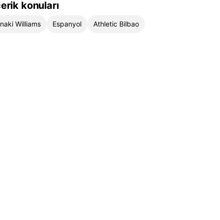
çerik konuları
Inaki Williams
Espanyol
Athletic Bilbao