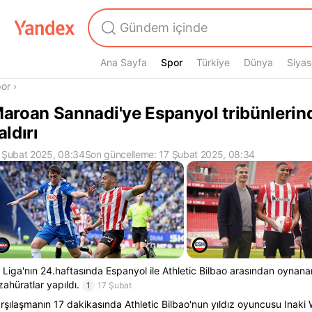
Ana Sayfa
Spor
Spor
Türkiye
Dünya
Siyas
radasın
or
›
aroan Sannadi'ye Espanyol tribünlerind
aldırı
 Şubat 2025, 08:34
Son güncelleme: 17 Şubat 2025, 08:34
 Liga'nın 24.haftasında Espanyol ile Athletic Bilbao arasından oynan
zahüratlar yapıldı.
1
17 Şubat
rşılaşmanın 17 dakikasında Athletic Bilbao'nun yıldız oyuncusu Inaki 