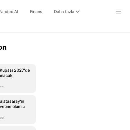
Yandex AI
Finans
Daha fazla
on
 Kupası 2027'de
anacak
nce
alatasaray'ın
avetine olumlu
nce