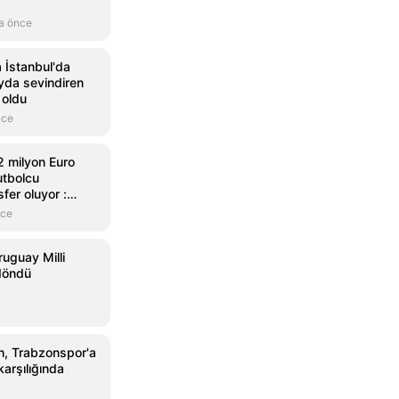
a önce
 İstanbul'da
ayda sevindiren
 oldu
nce
2 milyon Euro
utbolcu
fer oluyor :
y çıktı
nce
ruguay Milli
 döndü
, Trabzonspor'a
karşılığında