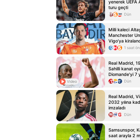
yenerek UEFA A
turu geçti
Dün
Milli kaleci Alta
Manchester Uni
Vigo'ya kiralan
1 saat ö
Real Madrid, 19
Sahilli kanat o
Diomande'yi 7 yı
etti
Dün
Video
Real Madrid, Vin
2032 yılına ka
imzaladı
Dün
Samsunspor, Ka
saat arayla 2 