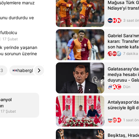
Mağusa Türk G
 söylemlere maruz
Ndiaye'yi transf
yunu durdurdu ve
3 saat ö
 futbolcu
Gabriel Sara'nı
17 Şubat
kararı: Transfe
son hamle kafa 
ok yerinde yaşanan
 bu sorunun üzerine
7 dakika
Galatasaray'da
3
haberglobal.com.tr
4
abcgazetesi.com
5
medya hesabı i
duyurusu - Gal
Haberleri
Dün
panyol
Antalyaspor'da
rı
süreciyle ilgili
17 Şubat
1 saat ö
Beşiktaş, Hrade