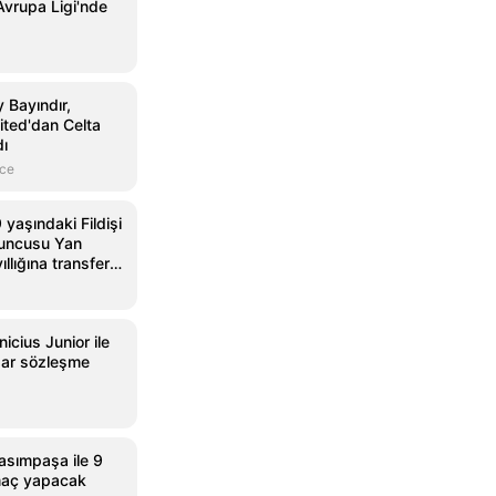
vrupa Ligi'nde
y Bayındır,
ted'dan Celta
dı
nce
 yaşındaki Fildişi
yuncusu Yan
llığına transfer
icius Junior ile
dar sözleşme
sımpaşa ile 9
maç yapacak