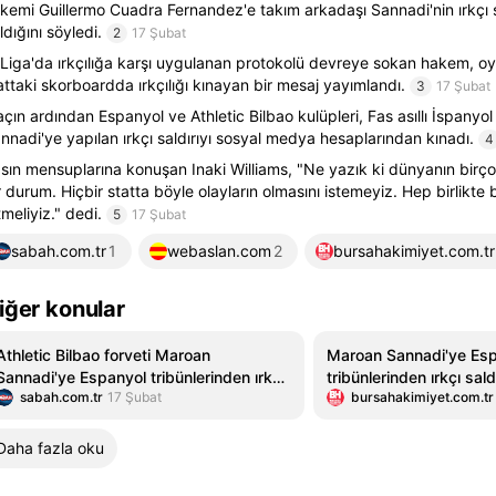
kemi Guillermo Cuadra Fernandez'e takım arkadaşı Sannadi'nin ırkçı
ldığını söyledi.
2
17 Şubat
Liga'da ırkçılığa karşı uygulanan protokolü devreye sokan hakem, o
attaki skorboardda ırkçılığı kınayan bir mesaj yayımlandı.
3
17 Şubat
çın ardından Espanyol ve Athletic Bilbao kulüpleri, Fas asıllı İspanyol
nnadi'ye yapılan ırkçı saldırıyı sosyal medya hesaplarından kınadı.
4
sın mensuplarına konuşan Inaki Williams, "Ne yazık ki dünyanın birç
r durum. Hiçbir statta böyle olayların olmasını istemeyiz. Hep birlikte
tmeliyiz." dedi.
5
17 Şubat
sabah.com.tr
1
webaslan.com
2
bursahakimiyet.com.tr
iğer konular
Athletic Bilbao forveti Maroan
Maroan Sannadi'ye Es
Sannadi'ye Espanyol tribünlerinden ırkçı
tribünlerinden ırkçı saldı
sabah.com.tr
17 Şubat
bursahakimiyet.com.tr
saldırı
Daha fazla oku