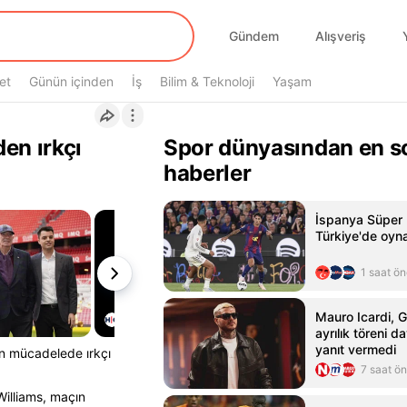
Gündem
Alışveriş
et
Günün içinden
İş
Bilim & Teknoloji
Yaşam
en ırkçı
Spor dünyasından en s
haberler
İspanya Süper
Türkiye'de oyn
1 saat ö
Mauro Icardi, G
ayrılık töreni d
yanıt vermedi
an mücadelede ırkçı
7 saat ö
Williams, maçın