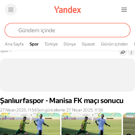
Ana Sayfa
Spor
Spor
Türkiye
Dünya
Siyaset
Günün içinden
Buradasın
Spor
›
Şanlıurfaspor - Manisa FK maçı sonucu
27 Nisan 2025, 11:56
Son güncelleme: 27 Nisan 2025, 11:56