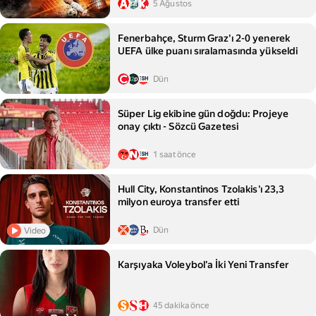
5 Ağustos
Fenerbahçe, Sturm Graz'ı 2-0 yenerek
UEFA ülke puanı sıralamasında yükseldi
Dün
Süper Lig ekibine gün doğdu: Projeye
onay çıktı - Sözcü Gazetesi
1 saat önce
Hull City, Konstantinos Tzolakis'ı 23,3
milyon euroya transfer etti
Dün
Video
Karşıyaka Voleybol'a İki Yeni Transfer
45 dakika önce