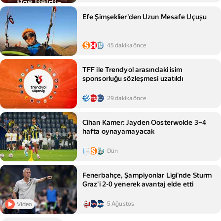
Efe Şimşeklier'den Uzun Mesafe Uçuşu
45 dakika önce
TFF ile Trendyol arasındaki isim
sponsorluğu sözleşmesi uzatıldı
29 dakika önce
Cihan Kamer: Jayden Oosterwolde 3–4
hafta oynayamayacak
Dün
Fenerbahçe, Şampiyonlar Ligi'nde Sturm
Graz'i 2-0 yenerek avantaj elde etti
5 Ağustos
Video