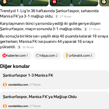
Trendyol 1. Lig'in 36 haftasında Şanlıurfaspor, sahasında
Manisa FK'ya 3-1 mağlup oldu.
1
27 Nisan
Karşılaşmanın ikinci yarısında yediği iki golle geriye düşen
Şanlıurfaspor, maçın sonunda 3-1 mağlup oldu.
2
27 Nisan
Bu sonuçla birlikte sarı-yeşilli ekip 40 puanda kalarak 18 sıraya
gerilerken; Manisa FK ise puanını 44 yaparak 16 sıraya
yükseldi.
3
30 Nisan
haberler.com
1
hibya.com
2
urfanatik.com
3
Diğer konular
Şanlıurfaspor 1-3 Manisa FK
sondakika.com
27 Nisan
Şanlıurfaspor, Manisa FK'ya Mağlup Oldu
sondakika.com
27 Nisan