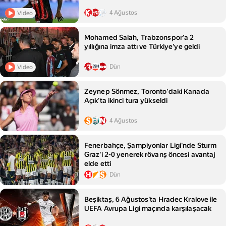
4 Ağustos
Video
Mohamed Salah, Trabzonspor'a 2
yıllığına imza attı ve Türkiye'ye geldi
Dün
Video
Zeynep Sönmez, Toronto'daki Kanada
Açık'ta ikinci tura yükseldi
4 Ağustos
Fenerbahçe, Şampiyonlar Ligi'nde Sturm
Graz'i 2-0 yenerek rövanş öncesi avantaj
elde etti
Dün
Beşiktaş, 6 Ağustos'ta Hradec Kralove ile
UEFA Avrupa Ligi maçında karşılaşacak