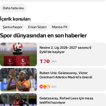
Daha fazla oku
İçerik konuları
Şanlıurfaspor
Erkan Sözeri
Manisa FK
Spor dünyasından en son haberler
Nesine 2. Lig 2026–2027 sezonu 6
Eylül'de başlıyor
Dün
Ruben Uria: Galatasaray, Victor
Osimhen'i Atletico Madrid'e önerdi
Dün
Galatasaray, Rafael Leao için maaş
teklifini hazırlıyor