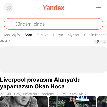
Ana Sayfa
Spor
Spor
Türkiye
Dünya
Siyaset
Günün içinden
Buradasın
Spor
›
Liverpool provasını Alanya’da
yapamazsın Okan Hoca
27 Eylül 2025, 09:58
Son güncelleme: 29 Eylül 2025, 14:12