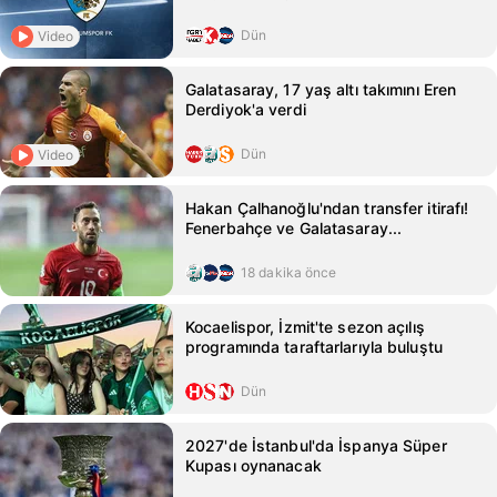
Dün
Video
Galatasaray, 17 yaş altı takımını Eren
Derdiyok'a verdi
Dün
Video
Hakan Çalhanoğlu'ndan transfer itirafı!
Fenerbahçe ve Galatasaray...
18 dakika önce
Kocaelispor, İzmit'te sezon açılış
programında taraftarlarıyla buluştu
Dün
2027'de İstanbul'da İspanya Süper
Kupası oynanacak