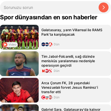
Spor dünyasından en son haberler
Galatasaray, yarın Villarreal ile RAMS
Park'ta karşılaşacak
Dün
Video
Tim Jabol-Folcarelli, sağ dizinde
menisküs yaralanması nedeniyle
operasyon geçirdi
Dün
Arca Çorum FK, 28 yaşındaki
Venezuelalı forvet Jesus Ramirez'i
transfer etti
Dün
Gabriel Sara, Galatasaray'da kalıyor