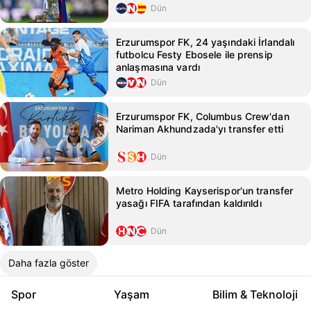
Dün
Erzurumspor FK, 24 yaşındaki İrlandalı
futbolcu Festy Ebosele ile prensip
anlaşmasına vardı
Dün
Erzurumspor FK, Columbus Crew'dan
Nariman Akhundzada'yı transfer etti
Dün
Metro Holding Kayserispor'un transfer
yasağı FIFA tarafından kaldırıldı
Dün
Daha fazla göster
Spor
Yaşam
Bilim & Teknoloji