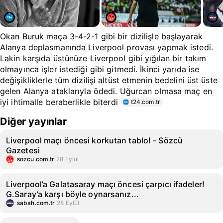
Okan Buruk maça 3-4-2-1 gibi bir dizilişle başlayarak
Alanya deplasmanında Liverpool provası yapmak istedi.
Lakin karşıda üstünüze Liverpool gibi yığılan bir takım
olmayınca işler istediği gibi gitmedi. İkinci yarıda ise
değişikliklerle tüm dizilişi altüst etmenin bedelini üst üste
gelen Alanya ataklarıyla ödedi. Uğurcan olmasa maç en
iyi ihtimalle beraberlikle biterdi
t24.com.tr
Diğer yayınlar
Liverpool maçı öncesi korkutan tablo! - Sözcü
Gazetesi
sozcu.com.tr
28 Eylül
Liverpool’a Galatasaray maçı öncesi çarpıcı ifadeler!
G.Saray’a karşı böyle oynarsanız...
sabah.com.tr
28 Eylül