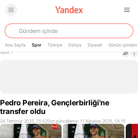
Ana Sayfa
Spor
Spor
Türkiye
Dünya
Siyaset
Günün içinden
Buradasın
Spor
›
Pedro Pereira, Gençlerbirliği'ne
transfer oldu
24 Temmuz 2025, 15:52
Son güncelleme: 11 Ağustos 2025, 04:15