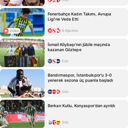
Fenerbahçe Kadın Takımı, Avrupa
Ligi'ne Veda Etti
8 Ağustos
Video
İsmail Köybaşı'nın jübile maçında
kazanan Göztepe
Dün
Bandırmaspor, İstanbulspor'u 3-0
yenerek sezona üç puanla başladı
Dün
Berkan Kutlu, Konyaspor’dan ayrıldı
Dün