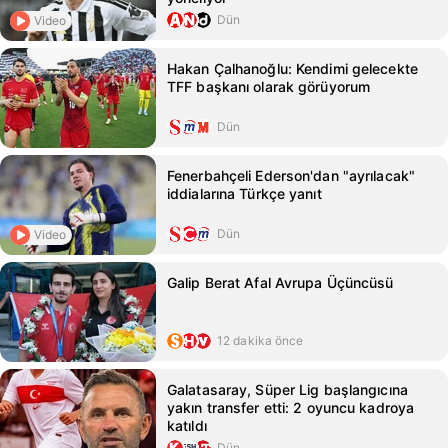
Dün
Video
Hakan Çalhanoğlu: Kendimi gelecekte
TFF başkanı olarak görüyorum
Dün
Fenerbahçeli Ederson'dan "ayrılacak"
iddialarına Türkçe yanıt
Dün
Video
Galip Berat Afal Avrupa Üçüncüsü
12 dakika önce
Galatasaray, Süper Lig başlangıcına
yakın transfer etti: 2 oyuncu kadroya
katıldı
Dün