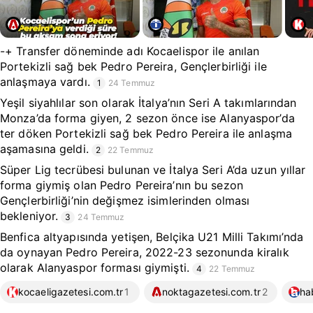
-+ Transfer döneminde adı Kocaelispor ile anılan
Portekizli sağ bek Pedro Pereira, Gençlerbirliği ile
anlaşmaya vardı.
1
24 Temmuz
Yeşil siyahlılar son olarak İtalya’nın Seri A takımlarından
Monza’da forma giyen, 2 sezon önce ise Alanyaspor’da
ter döken Portekizli sağ bek Pedro Pereira ile anlaşma
aşamasına geldi.
2
22 Temmuz
Süper Lig tecrübesi bulunan ve İtalya Seri A’da uzun yıllar
forma giymiş olan Pedro Pereira’nın bu sezon
Gençlerbirliği’nin değişmez isimlerinden olması
bekleniyor.
3
24 Temmuz
Benfica altyapısında yetişen, Belçika U21 Milli Takımı’nda
da oynayan Pedro Pereira, 2022-23 sezonunda kiralık
olarak Alanyaspor forması giymişti.
4
22 Temmuz
kocaeligazetesi.com.tr
1
noktagazetesi.com.tr
2
ha