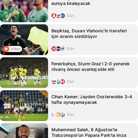
euroya kiralayacak
Dün
Beşiktaş, Dusan Vlahovic'in transferi
için ısrarını sürdürüyor
Dün
Video
Fenerbahçe, Sturm Graz'i 2-0 yenerek
rövanş öncesi avantaj elde etti
Dün
Cihan Kamer: Jayden Oosterwolde 3–4
hafta oynayamayacak
Dün
Muhammed Salah, 6 Ağustos'ta
Trabzonspor'un Papara Park'ta imza