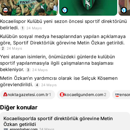
Kocaelispor Kulübü yeni sezon öncesi sportif direktörünü
belirledi.
1
24 Mayıs
Kulübün sosyal medya hesaplarından yapılan açıklamaya
göre, Sportif Direktörlük görevine Metin Özkan getirildi.
2
24 Mayıs
Yeni atanan isimlerin, önümüzdeki günlerde kulübün
sportif yapılanmasıyla ilgili çalışmalarına başlaması
bekleniyor.
3
24 Mayıs
Metin Özkan’ın yardımcısı olarak ise Selçuk Kösemen
görevlendirildi.
4
24 Mayıs
noktagazetesi.com.tr
1
kocaeligundem.com
2
enso
Diğer konular
Kocaelispor’da sportif direktörlük görevine Metin
Özkan getirildi
ensonhaber.com
24 Mayıs