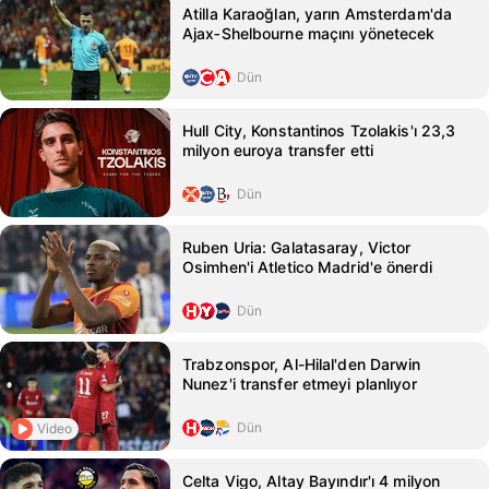
Atilla Karaoğlan, yarın Amsterdam'da
Ajax‑Shelbourne maçını yönetecek
Dün
Hull City, Konstantinos Tzolakis'ı 23,3
milyon euroya transfer etti
Dün
Ruben Uria: Galatasaray, Victor
Osimhen'i Atletico Madrid'e önerdi
Dün
Trabzonspor, Al-Hilal'den Darwin
Nunez'i transfer etmeyi planlıyor
Dün
Video
Celta Vigo, Altay Bayındır'ı 4 milyon