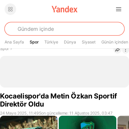
Ana Sayfa
Spor
Spor
Türkiye
Dünya
Siyaset
Günün içinden
Buradasın
Spor
›
Kocaelispor'da Metin Özkan Sportif
Direktör Oldu
24 Mayıs 2025, 11:49
Son güncelleme: 11 Ağustos 2025, 03:47