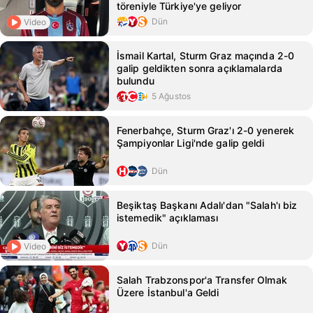
töreniyle Türkiye'ye geliyor
Dün
Video
İsmail Kartal, Sturm Graz maçında 2-0
galip geldikten sonra açıklamalarda
bulundu
5 Ağustos
Fenerbahçe, Sturm Graz'ı 2-0 yenerek
Şampiyonlar Ligi'nde galip geldi
Dün
Beşiktaş Başkanı Adalı'dan "Salah'ı biz
istemedik" açıklaması
Dün
Video
Salah Trabzonspor'a Transfer Olmak
Üzere İstanbul'a Geldi