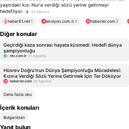
yaşındaki kızı Nur'a verdiği sözü yerine getirmeyi
hedefliyor.
4
29 Ağustos
haber61.net
1
aksiyon.com.tr
2
haberler.com
3
Diğer konular
Geçirdiği kaza sonrası hayata küsmedi: Hedefi dünya
şampiyonluğu
ntv.com.tr
31 Ağustos
Hüsrev Doğru'nun Dünya Şampiyonluğu Mücadelesi:
Kızına Verdiği Sözü Yerine Getirmek İçin Ter Döküyor
haberler.com
29 Ağustos
Daha fazla oku
İçerik konuları
Bulgaristan
Yanıt bulun