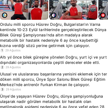
Ordulu milli sporcu Hüsrev Doğru, Bulgaristan'ın Varna
kentinde 10-23 Eylül tarihlerinde gerçekleştirilecek Dünya
Bilek Güreşi Şampiyonası'nda altın madalya alarak
metabolik bir hastalık nedeniyle 6 ay önce kaybettiği
kızına verdiği sözü yerine getirmek için çalışıyor.
1
29 Ağustos
Altı yıl önce bilek güreşine yönelen Doğru, yurt içi ve yurt
dışındaki organizasyonlarda çeşitli dereceler elde etti.
2
29 Ağustos
Ulusal ve uluslararası başarılarına yenisini eklemek için ter
döken milli sporcu, Ünye Spor Salonu Bilek Güreşi Eğitim
Merkezi'nde antrenör Furkan Kirman ile çalışıyor.
3
29 Ağustos
Ünye'de yaşayan Hüsrev Doğru, dünya şampiyonluğuna
ulaşarak nadir görülen metabolik bir hastalık olan
metilmalonik asidemi nedeniyle 6 ay önce vefat eden 28