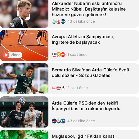
Alexander Nübel'in eski antrenörü
Mihacic: Nübel, Beşiktaş'ın kalesine
huzur ve güven getirecek!
43 dakika önce
Avrupa Atletizm Şampiyonası,
İngiltere'de başlayacak
1 saat önce
Video
Bernardo Silva'dan Arda Güler'e övgü
dolu sözler - Sözcü Gazetesi
2 saat önce
Arda Güler'e PSG'den dev teklif!
İspanyol basını o rakamı duyurdu
43 dakika önce
Muğlaspor, Iğdır FK'dan kanat