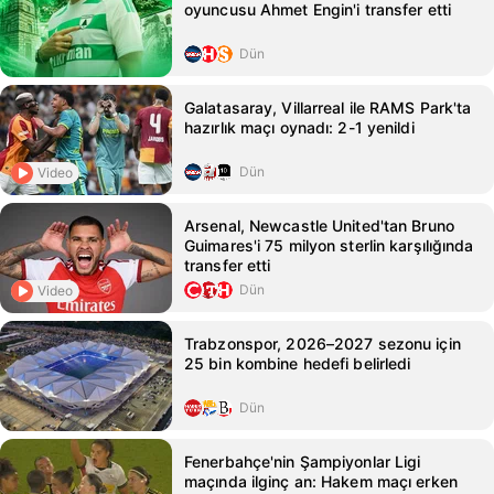
oyuncusu Ahmet Engin'i transfer etti
Dün
Galatasaray, Villarreal ile RAMS Park'ta
hazırlık maçı oynadı: 2-1 yenildi
Dün
Video
Arsenal, Newcastle United'tan Bruno
Guimares'i 75 milyon sterlin karşılığında
transfer etti
Dün
Video
Trabzonspor, 2026–2027 sezonu için
25 bin kombine hedefi belirledi
Dün
Fenerbahçe'nin Şampiyonlar Ligi
maçında ilginç an: Hakem maçı erken