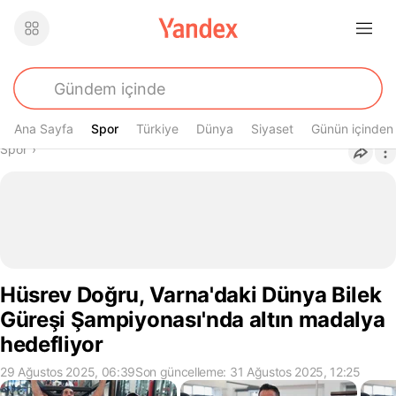
Ana Sayfa
Spor
Spor
Türkiye
Dünya
Siyaset
Günün içinden
Buradasın
Spor
›
Hüsrev Doğru, Varna'daki Dünya Bilek
Güreşi Şampiyonası'nda altın madalya
hedefliyor
29 Ağustos 2025, 06:39
Son güncelleme: 31 Ağustos 2025, 12:25