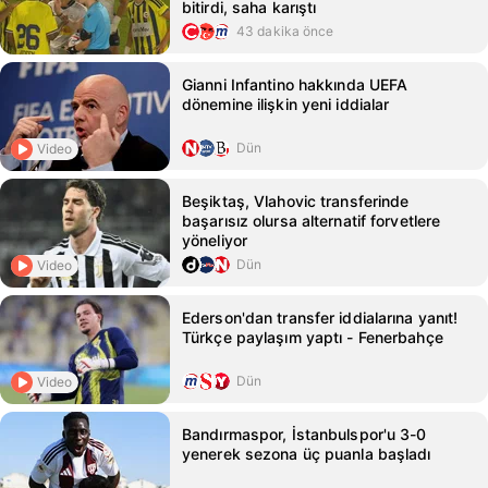
bitirdi, saha karıştı
43 dakika önce
Gianni Infantino hakkında UEFA
dönemine ilişkin yeni iddialar
Dün
Video
Beşiktaş, Vlahovic transferinde
başarısız olursa alternatif forvetlere
yöneliyor
Dün
Video
Ederson'dan transfer iddialarına yanıt!
Türkçe paylaşım yaptı - Fenerbahçe
Dün
Video
Bandırmaspor, İstanbulspor'u 3-0
yenerek sezona üç puanla başladı