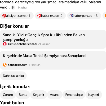
törende, dereceye giren yarışmacılara madalya ve kupalarını
verdi.
5
1 Haziran
aksiyon.com.tr
1
haberler.com
2
haberport.com
3
Diğer konular
Sandıklı Yıldız Gençlik Spor Kulübü'nden Balkan
şampiyonluğu
kamusonhaber.com.tr
2 Haziran
Kırşehir'de Masa Tenisi Şampiyonası Sonuçlandı
sondakika.com
1 Haziran
Daha fazla oku
İçerik konuları
Çorum
Bursa
Kırşehir
Adana
Fenerbahçe
Kayseri
Yanıt bulun