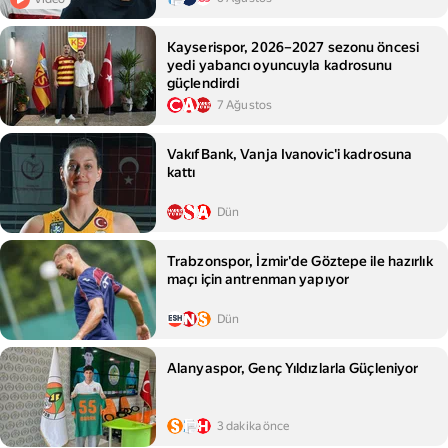
Kayserispor, 2026–2027 sezonu öncesi
yedi yabancı oyuncuyla kadrosunu
güçlendirdi
7 Ağustos
VakıfBank, Vanja Ivanovic'i kadrosuna
kattı
Dün
Trabzonspor, İzmir'de Göztepe ile hazırlık
maçı için antrenman yapıyor
Dün
Alanyaspor, Genç Yıldızlarla Güçleniyor
3 dakika önce