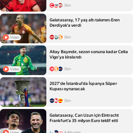
Dün
Galatasaray, 17 yaş altı takımını Eren
Derdiyok'a verdi
Dün
Video
Altay Bayındır, sezon sonuna kadar Celta
Vigo'ya kiralandı
Dün
Video
2027'de İstanbul'da İspanya Süper
Kupası oynanacak
Dün
Galatasaray, Can Uzun için Eintracht
Frankfurt'a 35 milyon Euro teklif etti
6 Ağustos
Video