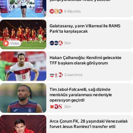
6 Ağustos
Galatasaray, yarın Villarreal ile RAMS
Park'ta karşılaşacak
Dün
Video
Hakan Çalhanoğlu: Kendimi gelecekte
TFF başkanı olarak görüyorum
2 saat önce
Tim Jabol-Folcarelli, sağ dizinde
menisküs yaralanması nedeniyle
operasyon geçirdi
Dün
Arca Çorum FK, 28 yaşındaki Venezuelalı
forvet Jesus Ramirez'i transfer etti