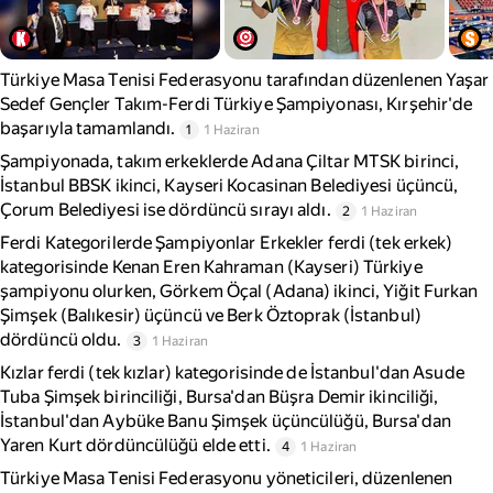
Türkiye Masa Tenisi Federasyonu tarafından düzenlenen Yaşar
Sedef Gençler Takım-Ferdi Türkiye Şampiyonası, Kırşehir'de
başarıyla tamamlandı.
1
1 Haziran
Şampiyonada, takım erkeklerde Adana Çiltar MTSK birinci,
İstanbul BBSK ikinci, Kayseri Kocasinan Belediyesi üçüncü,
Çorum Belediyesi ise dördüncü sırayı aldı.
2
1 Haziran
Ferdi Kategorilerde Şampiyonlar Erkekler ferdi (tek erkek)
kategorisinde Kenan Eren Kahraman (Kayseri) Türkiye
şampiyonu olurken, Görkem Öçal (Adana) ikinci, Yiğit Furkan
Şimşek (Balıkesir) üçüncü ve Berk Öztoprak (İstanbul)
dördüncü oldu.
3
1 Haziran
Kızlar ferdi (tek kızlar) kategorisinde de İstanbul'dan Asude
Tuba Şimşek birinciliği, Bursa'dan Büşra Demir ikinciliği,
İstanbul'dan Aybüke Banu Şimşek üçüncülüğü, Bursa'dan
Yaren Kurt dördüncülüğü elde etti.
4
1 Haziran
Türkiye Masa Tenisi Federasyonu yöneticileri, düzenlenen