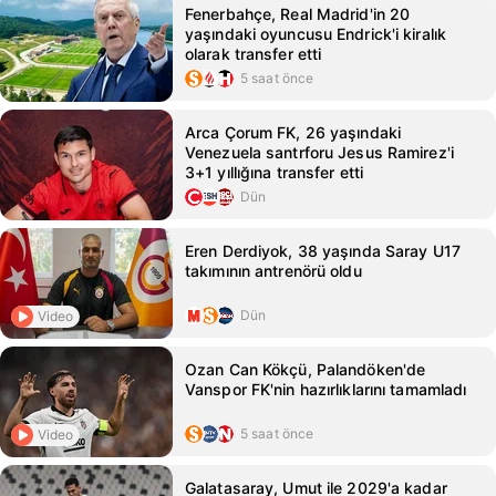
Fenerbahçe, Real Madrid'in 20
yaşındaki oyuncusu Endrick'i kiralık
olarak transfer etti
5 saat önce
Arca Çorum FK, 26 yaşındaki
Venezuela santrforu Jesus Ramirez'i
3+1 yıllığına transfer etti
Dün
Eren Derdiyok, 38 yaşında Saray U17
takımının antrenörü oldu
Dün
Video
Ozan Can Kökçü, Palandöken'de
Vanspor FK'nin hazırlıklarını tamamladı
5 saat önce
Video
Galatasaray, Umut ile 2029'a kadar