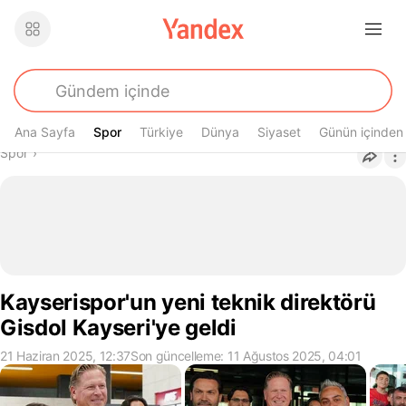
Ana Sayfa
Spor
Spor
Türkiye
Dünya
Siyaset
Günün içinden
Buradasın
Spor
›
Kayserispor'un yeni teknik direktörü
Gisdol Kayseri'ye geldi
21 Haziran 2025, 12:37
Son güncelleme: 11 Ağustos 2025, 04:01