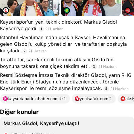
Kayserispor'un yeni teknik direktörü Markus Gisdol
Kayseri'ye geldi.
1
21 Haziran
İstanbul Havalimanı'ndan uçakla Kayseri Havalimanı'na
gelen Gisdol'u kulüp yöneticileri ve taraftarlar coşkuyla
karşıladı.
2
21 Haziran
Taraftarlar, sarı-kırmızılı takımın atkısını Gisdol'un
boynuna takarak ona çiçek takdim etti.
3
21 Haziran
Resmi Sözleşme İmzası Teknik direktör Gisdol, yarın RHG
Enertürk Enerji Stadyumu'nda düzenlenecek törenle
Kayserispor ile resmi sözleşme imzalayacak.
4
21 Haziran
kayserianadoluhaber.com.tr
1
yenisafak.com
2
aksi
Diğer konular
Markus Gisdol, Kayseri'ye ulaştı!