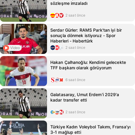
sözleşme imzaladı
2 saat önce
Serdar Gürler: RAMS Park'tan iyi bir
sonuçla dönmek istiyoruz - Spor
Haberleri - Habertürk
2 saat önce
Video
Hakan Çalhanoğlu: Kendimi gelecekte
TFF başkanı olarak görüyorum
6 saat önce
Galatasaray, Umut Erdem'i 2029'a
kadar transfer etti
2 saat önce
Türkiye Kadın Voleybol Takımı, Fransa'yı
3-1 mağlup etti