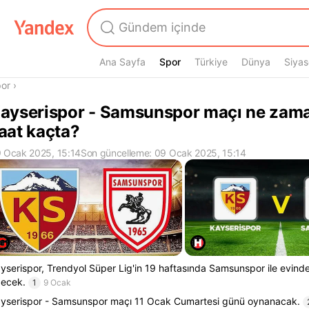
Ana Sayfa
Spor
Spor
Türkiye
Dünya
Siyas
radasın
or
›
ayserispor - Samsunspor maçı ne zama
aat kaçta?
 Ocak 2025, 15:14
Son güncelleme: 09 Ocak 2025, 15:14
yserispor, Trendyol Süper Lig'in 19 haftasında Samsunspor ile evin
ecek.
1
9 Ocak
yserispor - Samsunspor maçı 11 Ocak Cumartesi günü oynanacak.