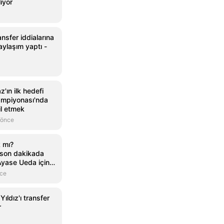
iyor
nsfer iddialarına
aylaşım yaptı -
az'ın ilk hedefi
ampiyonası'nda
il etmek
 önce
k mı?
 son dakikada
Ayase Ueda için
luk teklif
nce
ıldız'ı transfer
r