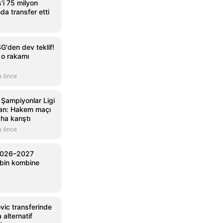
'i 75 milyon
nda transfer etti
G'den dev teklif!
 o rakamı
a önce
 Şampiyonlar Ligi
 an: Hakem maçı
aha karıştı
a önce
2026–2027
 bin kombine
vic transferinde
 alternatif