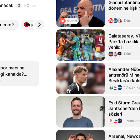
Gianni Infanti
anacak.
3
9 Ocak
dönemine ilişkin
Dün
Video
r.com
3
gazetegercek.com.tr
4
Galatasaray, Vi
Park'ta hazırlı
yenildi
Dün
por maçı ne
Alexander Nübel
gi kanalda?
antrenörü Mihac
k
 Samsunspor
Beşiktaş'ın kal
güven getirece
17 dakik
Eski Sturm Gra
Jantscher'den
sözleri
1 saat ö
Arsenal, Newca