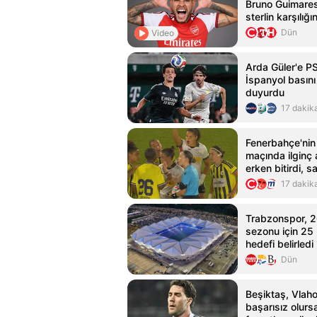
Bruno Guimares
sterlin karşılığı
Dün
Video
Arda Güler'e PS
İspanyol basını
duyurdu
17 dakik
Fenerbahçe'nin
maçında ilginç
erken bitirdi, s
17 dakik
Trabzonspor, 
sezonu için 25
hedefi belirledi
Dün
Beşiktaş, Vlaho
başarısız olursa