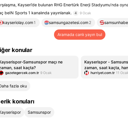
rşılaşma, Kayseri’de bulunan RHG Enertürk Enerji Stadyumu’nda oyn
ç beIN Sports 1 kanalında yayınlanak.
4
9 Ocak
kayseriolay.com
1
samsungazetesi.com
2
samsunhabe
Aramada canlı yayın bul
iğer konular
Kayserispor-Samsunspor maçı ne
Kayserispor - Samsuns
zaman, saat kaçta?
zaman, saat kaçta, han
gazetegercek.com.tr
9 Ocak
hurriyet.com.tr
11 Oca
Süper Lig Kayserispor
maçı canlı izle
Daha fazla oku
çerik konuları
Kayserispor
Samsunspor