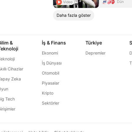
Dün
Video
Daha fazla göster
Bilim &
İş & Finans
Türkiye
S
Teknoloji
Ekonomi
Depremler
D
eknoloji
İş Dünyası
T
kıllı Cihazlar
Otomobil
Yapay Zeka
Piyasalar
Oyun
Kripto
Big Tech
Sektörler
irişimler