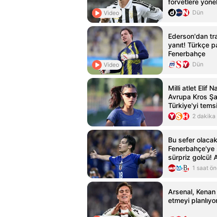
forvetlere yönel
Dün
Video
Ederson'dan tra
yanıt! Türkçe p
Fenerbahçe
Dün
Video
Milli atlet Elif N
Avrupa Kros Ş
Türkiye'yi tems
2 dakika
Bu sefer olaca
Fenerbahçe'ye
sürpriz golcü! 
milyonlarca euro
1 saat ö
Arsenal, Kenan Y
etmeyi planlıyo