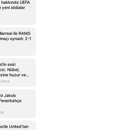
no hakkında UEFA
 yeni iddialar
llarreal ile RAMS
k maçı oynadı: 2-1
'in eski
ic: Nübel,
esine huzur ve
k!
a önce
zlı Jakob
 Fenerbahçe
nce
stle United'tan