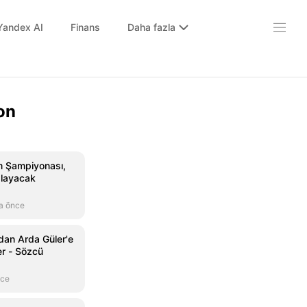
Yandex AI
Finans
Daha fazla
on
m Şampiyonası,
şlayacak
a önce
dan Arda Güler'e
er - Sözcü
nce