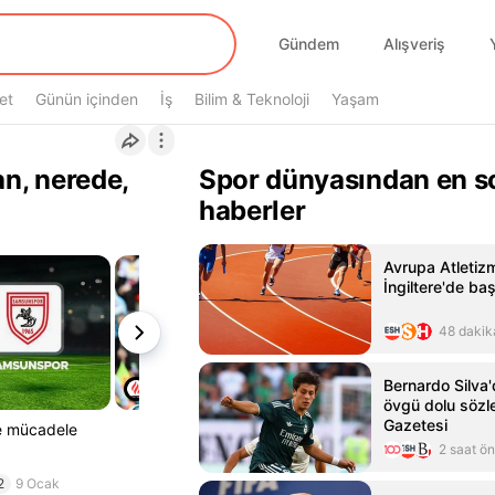
Gündem
Alışveriş
et
Günün içinden
İş
Bilim & Teknoloji
Yaşam
n, nerede,
Spor dünyasından en s
haberler
Avrupa Atletiz
İngiltere'de ba
48 dakik
Bernardo Silva'
övgü dolu sözl
Gazetesi
de mücadele
2 saat ö
2
9 Ocak