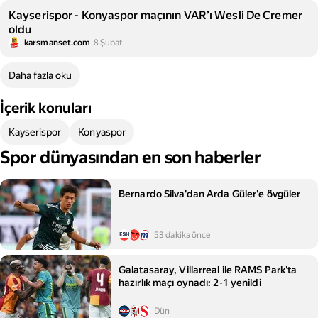
Kayserispor - Konyaspor maçının VAR’ı Wesli De Cremer
oldu
karsmanset.com
8 Şubat
Daha fazla oku
İçerik konuları
Kayserispor
Konyaspor
Spor dünyasından en son haberler
Bernardo Silva'dan Arda Güler'e övgüler
53 dakika önce
Galatasaray, Villarreal ile RAMS Park'ta
hazırlık maçı oynadı: 2-1 yenildi
Dün