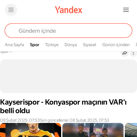
Ana Sayfa
Spor
Spor
Türkiye
Dünya
Siyaset
Günün içinden
Buradasın
Spor
›
Kayserispor - Konyaspor maçının VAR'ı
belli oldu
08 Şubat 2025, 07:53
Son güncelleme: 08 Şubat 2025, 07:53