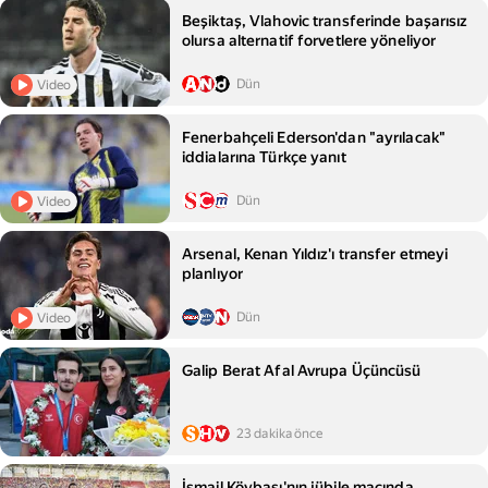
Beşiktaş, Vlahovic transferinde başarısız
olursa alternatif forvetlere yöneliyor
Dün
Video
Fenerbahçeli Ederson'dan "ayrılacak"
iddialarına Türkçe yanıt
Dün
Video
Arsenal, Kenan Yıldız'ı transfer etmeyi
planlıyor
Dün
Video
Galip Berat Afal Avrupa Üçüncüsü
23 dakika önce
İsmail Köybaşı'nın jübile maçında