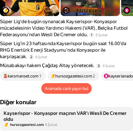
Süper Lig'de bugün oynanacak Kayserispor-Konyaspor
mücadelesinin Video Yardımcı Hakemi (VAR), Belçika Futbol
Federasyonu'ndan Wesli De Cremer oldu.
1
8 Şubat
Süper Lig’in 23 haftasında Kayserispor bugün saat 16.00’da
RHG Enertürk Enerji Stadyumu’nda Konyaspor ile
karşılaşacak.
2
8 Şubat
Müsabakayı hakem Çağdaş Altay yönetecek.
3
8 Şubat
karsmanset.com
1
hursozgazetesi.com
2
kayserianado
Aramada canlı yayın bul
Diğer konular
Kayserispor - Konyaspor maçının VAR’ı Wesli De Cremer
oldu
hursozgazetesi.com
8 Şubat