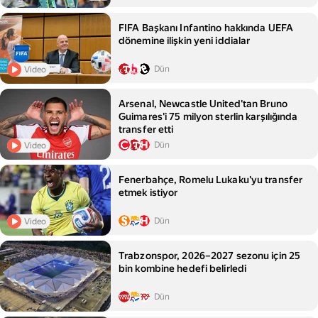
FIFA Başkanı Infantino hakkında UEFA
dönemine ilişkin yeni iddialar
Dün
Video
Arsenal, Newcastle United'tan Bruno
Guimares'i 75 milyon sterlin karşılığında
transfer etti
Dün
Video
Fenerbahçe, Romelu Lukaku'yu transfer
etmek istiyor
Dün
Video
Trabzonspor, 2026–2027 sezonu için 25
bin kombine hedefi belirledi
Dün