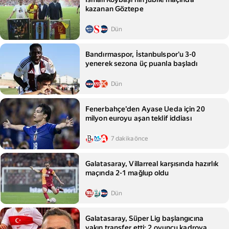
kazanan Göztepe
Dün
Bandırmaspor, İstanbulspor'u 3-0
yenerek sezona üç puanla başladı
Dün
Fenerbahçe’den Ayase Ueda için 20
milyon euroyu aşan teklif iddiası
7 dakika önce
Galatasaray, Villarreal karşısında hazırlık
maçında 2-1 mağlup oldu
Dün
Galatasaray, Süper Lig başlangıcına
yakın transfer etti: 2 oyuncu kadroya