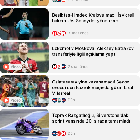
Beşiktaş‑Hradec Kralove maçı: İsviçreli
hakem Urs Schnyder yönetecek
3 saat önce
Lokomotiv Moskova, Aleksey Batrakov
transferiyle ilgili açıklama yaptı
2 saat önce
Video
Galatasaray yine kazanamadı! Sezon
öncesi son hazırlık maçında gülen taraf
Villarreal
Dün
Video
Toprak Razgatlıoğlu, Silverstone'daki
sprint yarışında 20. sırada tamamladı
Dün