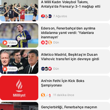
A Milli Kadın Voleybol Takımı,
Antalya'da Fransa'yı 3-1 mağlup etti
7 Ağustos
Ederson, Fenerbahçe'den ayrılma
iddialarına yanıt verdi: 'Yalanlara
inanmayın'
Dün
Video
Atletico Madrid, Beşiktaş'ın Dusan
Vlahovic transferi için devreye girdi
Dün
Video
Ani'nin Fethi İçin Kick Boks
Şampiyonası
11 dakika önce
Gençlerbirliği, Fenerbahçe maçının