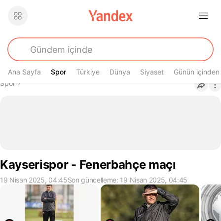
Ana Sayfa
Spor
Spor
Türkiye
Dünya
Siyaset
Günün içinden
Buradasın
Spor
›
Kayserispor - Fenerbahçe maçı
19 Nisan 2025, 04:45
Son güncelleme: 19 Nisan 2025, 04:45