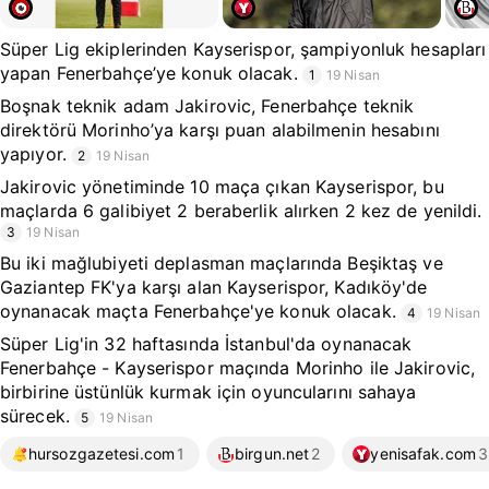
Süper Lig ekiplerinden Kayserispor, şampiyonluk hesapları
yapan Fenerbahçe’ye konuk olacak.
1
19 Nisan
Boşnak teknik adam Jakirovic, Fenerbahçe teknik
direktörü Morinho’ya karşı puan alabilmenin hesabını
yapıyor.
2
19 Nisan
Jakirovic yönetiminde 10 maça çıkan Kayserispor, bu
maçlarda 6 galibiyet 2 beraberlik alırken 2 kez de yenildi.
3
19 Nisan
Bu iki mağlubiyeti deplasman maçlarında Beşiktaş ve
Gaziantep FK'ya karşı alan Kayserispor, Kadıköy'de
oynanacak maçta Fenerbahçe'ye konuk olacak.
4
19 Nisan
Süper Lig'in 32 haftasında İstanbul'da oynanacak
Fenerbahçe - Kayserispor maçında Morinho ile Jakirovic,
birbirine üstünlük kurmak için oyuncularını sahaya
sürecek.
5
19 Nisan
hursozgazetesi.com
1
birgun.net
2
yenisafak.com
3