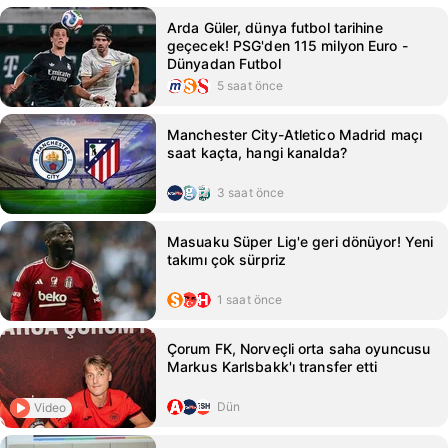
Arda Güler, dünya futbol tarihine
geçecek! PSG'den 115 milyon Euro -
Dünyadan Futbol
5 saat önce
Manchester City-Atletico Madrid maçı
saat kaçta, hangi kanalda?
3 saat önce
Masuaku Süper Lig'e geri dönüyor! Yeni
takımı çok sürpriz
1 saat önce
Çorum FK, Norveçli orta saha oyuncusu
Markus Karlsbakk'ı transfer etti
Dün
Video