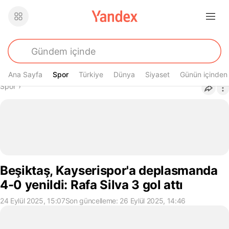
Ana Sayfa
Spor
Spor
Türkiye
Dünya
Siyaset
Günün içinden
Buradasın
Spor
›
Beşiktaş, Kayserispor'a deplasmanda
4-0 yenildi: Rafa Silva 3 gol attı
24 Eylül 2025, 15:07
Son güncelleme: 26 Eylül 2025, 14:46