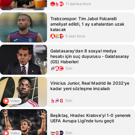
11 dakika önce
Trabzonspor: Tim Jabol Folcarelli
ameliyat edildi, 1 ay sahalardan uzak
kalacak
5 saat önce
Galatasaray'dan 8 sosyal medya
hesabı için suç duyurusu - Galatasaray
(GS) Haberleri
Dün
Vinicius Junior, Real Madrid ile 2032'ye
kadar yeni sözleşme imzaladı
Dün
Video
Beşiktaş, Hradec Kralove'yi 1-0 yenerek
UEFA Avrupa Ligi'nde turu geçti
Dün
Video