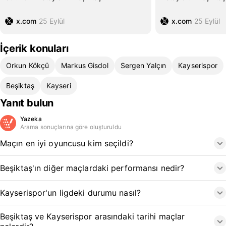
x.com
25 Eylül
x.com
25 Eylül
İçerik konuları
Orkun Kökçü
Markus Gisdol
Sergen Yalçın
Kayserispor
Beşiktaş
Kayseri
Yanıt bulun
Yazeka
Arama sonuçlarına göre oluşturuldu
Maçın en iyi oyuncusu kim seçildi?
Beşiktaş'ın diğer maçlardaki performansı nedir?
Kayserispor'un ligdeki durumu nasıl?
Beşiktaş ve Kayserispor arasındaki tarihi maçlar