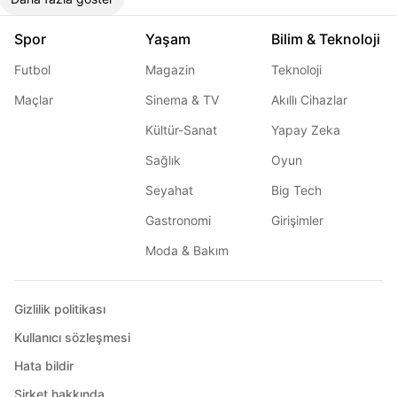
Spor
Yaşam
Bilim & Teknoloji
Futbol
Magazin
Teknoloji
Maçlar
Sinema & TV
Akıllı Cihazlar
Kültür-Sanat
Yapay Zeka
Sağlık
Oyun
Seyahat
Big Tech
Gastronomi
Girişimler
Moda & Bakım
Gizlilik politikası
Kullanıcı sözleşmesi
Hata bildir
Şirket hakkında