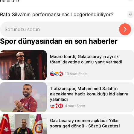
nelerdir?
Rafa Silva'nın performansı nasıl değerlendiriliyor?
Spor dünyasından en son haberler
Mauro Icardi, Galatasaray'ın ayrılık
töreni davetine olumlu yanıt vermedi
13 saat önce
Trabzonspor, Muhammed Salah'ın
alacaklarına haciz konulduğu iddialarını
yalanladı
4 saat önce
Galatasaray resmen açıkladı! Yıllar
sonra geri döndü - Sözcü Gazetesi