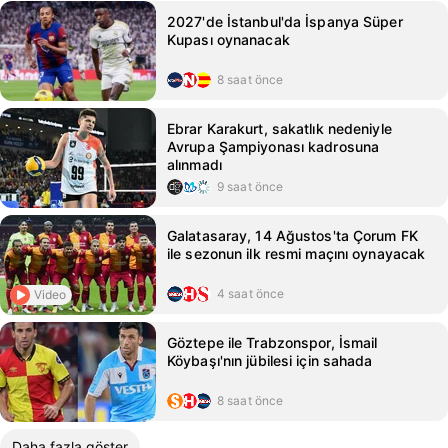
2027'de İstanbul'da İspanya Süper
Kupası oynanacak
8 saat önce
Ebrar Karakurt, sakatlık nedeniyle
Avrupa Şampiyonası kadrosuna
alınmadı
9 saat önce
Galatasaray, 14 Ağustos'ta Çorum FK
ile sezonun ilk resmi maçını oynayacak
4 saat önce
Video
Göztepe ile Trabzonspor, İsmail
Köybaşı'nın jübilesi için sahada
8 saat önce
Daha fazla göster