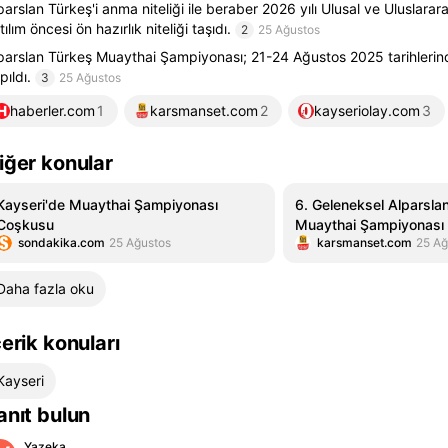
parslan Türkeş'i anma niteliği ile beraber 2026 yılı Ulusal ve Uluslara
tılım öncesi ön hazırlık niteliği taşıdı.
2
25 Ağustos
parslan Türkeş Muaythai Şampiyonası; 21-24 Ağustos 2025 tarihlerin
pıldı.
3
25 Ağustos
haberler.com
1
karsmanset.com
2
kayseriolay.com
3
iğer konular
Kayseri'de Muaythai Şampiyonası
6. Geleneksel Alparsla
Coşkusu
Muaythai Şampiyonası 
sondakika.com
25 Ağustos
karsmanset.com
25 Ağ
Daha fazla oku
çerik konuları
Kayseri
anıt bulun
Yazeka