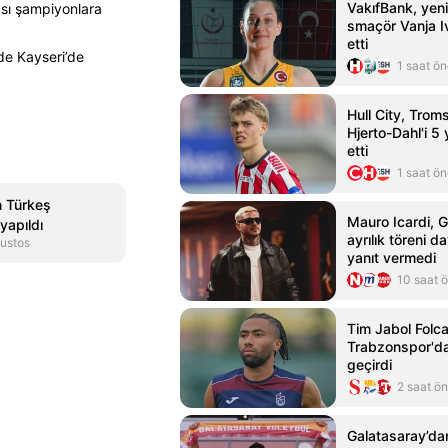
VakıfBank, yeni
rası şampiyonlara
smaçör Vanja Iv
etti
de Kayseri’de
1 saat ö
Hull City, Trom
Hjerto-Dahl'i 5 y
etti
1 saat ö
n Türkeş
Mauro Icardi, G
yapıldı
ayrılık töreni d
ustos
yanıt vermedi
10 saat 
Tim Jabol Folcar
Trabzonspor'd
geçirdi
2 saat ö
Galatasaray’da