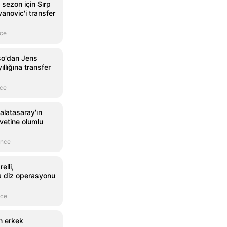
 sezon için Sırp
anovic'i transfer
nce
so'dan Jens
ıllığına transfer
nce
alatasaray'ın
avetine olumlu
önce
elli,
a diz operasyonu
nce
n erkek