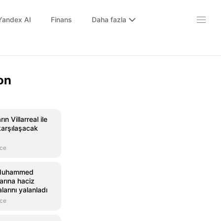
Yandex AI
Finans
Daha fazla
on
ın Villarreal ile
arşılaşacak
nce
 Muhammed
larına haciz
larını yalanladı
nce