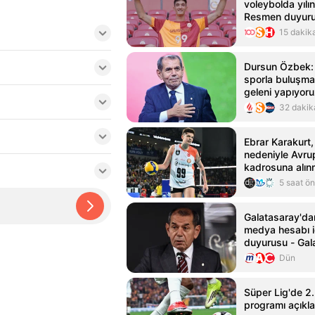
voleybolda yılın
Resmen duyuru
15 dakik
Dursun Özbek: 
sporla buluşmas
geleni yapıyor
32 dakik
Ebrar Karakurt,
nedeniyle Avru
kadrosuna alın
5 saat ö
Galatasaray'da
medya hesabı i
duyurusu - Gal
Haberleri
Dün
Süper Lig'de 2.
programı açıkla