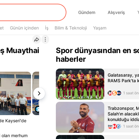
Gündem
Alışveriş
et
Günün içinden
İş
Bilim & Teknoloji
Yaşam
eş Muaythai
Spor dünyasından en s
haberler
Galatasaray, yar
RAMS Park'ta k
1 saat ö
Trabzonspor,
Salah'ın alacak
konulduğu iddia
de Kayseri'de
1 saat ö
ri olan merhum