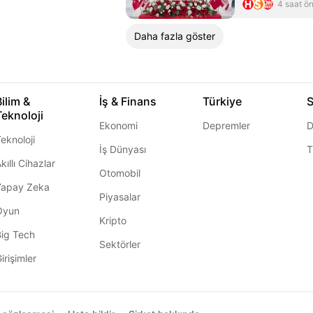
4 saat ö
Daha fazla göster
Bilim &
İş & Finans
Türkiye
S
Teknoloji
Ekonomi
Depremler
D
eknoloji
İş Dünyası
T
kıllı Cihazlar
Otomobil
Yapay Zeka
Piyasalar
Oyun
Kripto
Big Tech
Sektörler
irişimler