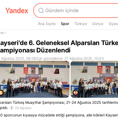
Ana Sayfa
Spor
Spor
Türkiye
Dünya
Siyas
radasın
or
›
ayseri'de 6. Geleneksel Alparslan Türk
ampiyonası Düzenlendi
 Ağustos 2025, 08:08
Son güncelleme: 27 Ağustos 2025, 10:03
parslan Türkeş Muaythai Şampiyonası; 21-24 Ağustos 2025 tarihlerin
pıldı.
1
25 Ağustos
0 sporcunun kıyasıya mücadele ettiği şampiyona, aile kökleri Kayse