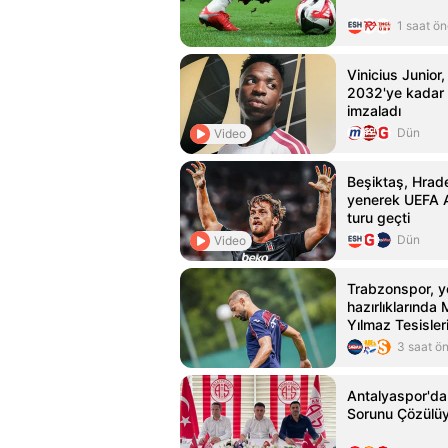
1 saat ö
Vinicius Junior,
2032'ye kadar
imzaladı
Dün
Video
Beşiktaş, Hrade
yenerek UEFA A
turu geçti
Dün
Video
Trabzonspor, y
hazırlıklarında
Yılmaz Tesisle
yaptı
3 saat ö
Antalyaspor'da
Sorunu Çözülü