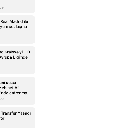
nce
 Real Madrid ile
 yeni sözleşme
c Kralove'yi 1-0
vrupa Ligi'nde
eni sezon
 Mehmet Ali
ri'nde antrenman
nce
 Transfer Yasağı
yor