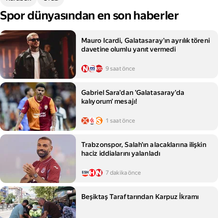
Spor dünyasından en son haberler
Mauro Icardi, Galatasaray'ın ayrılık töreni
davetine olumlu yanıt vermedi
9 saat önce
Gabriel Sara'dan 'Galatasaray'da
kalıyorum' mesajı!
1 saat önce
Trabzonspor, Salah'ın alacaklarına ilişkin
haciz iddialarını yalanladı
7 dakika önce
Beşiktaş Taraftarından Karpuz İkramı