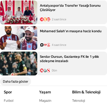
Antalyaspor'da Transfer Yasağı Sorunu
Çözülüyor
2 saat önce
Mohamed Salah’ın maaşına haciz kondu
4 saat önce
Serdar Dursun, Gaziantep FK ile 1 yıllık
sözleşme imzaladı
Dün
Daha fazla göster
Spor
Yaşam
Bilim & Teknoloji
Futbol
Magazin
Teknoloji