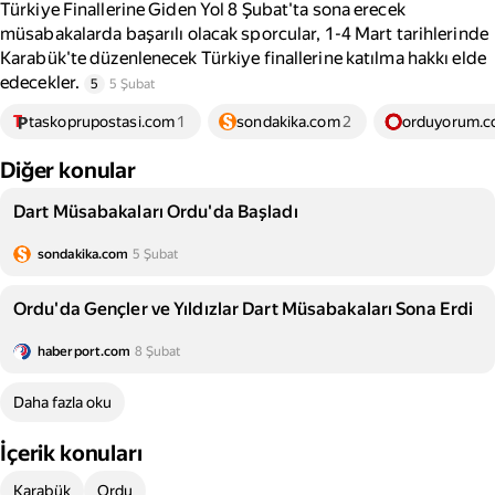
Türkiye Finallerine Giden Yol 8 Şubat'ta sona erecek
müsabakalarda başarılı olacak sporcular, 1-4 Mart tarihlerinde
Karabük'te düzenlenecek Türkiye finallerine katılma hakkı elde
edecekler.
5
5 Şubat
taskoprupostasi.com
1
sondakika.com
2
orduyorum.
Diğer konular
Dart Müsabakaları Ordu'da Başladı
sondakika.com
5 Şubat
Ordu'da Gençler ve Yıldızlar Dart Müsabakaları Sona Erdi
haberport.com
8 Şubat
Daha fazla oku
İçerik konuları
Karabük
Ordu