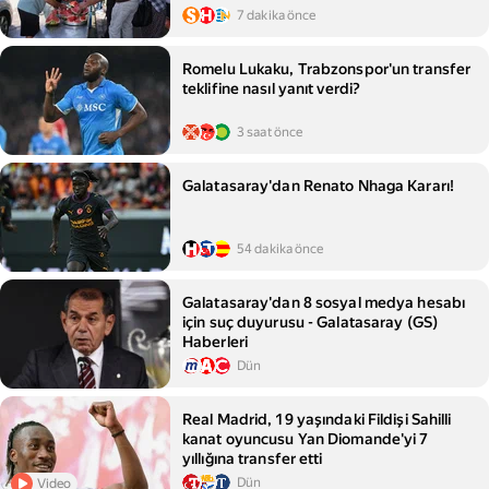
7 dakika önce
Romelu Lukaku, Trabzonspor'un transfer
teklifine nasıl yanıt verdi?
3 saat önce
Galatasaray'dan Renato Nhaga Kararı!
54 dakika önce
Galatasaray'dan 8 sosyal medya hesabı
için suç duyurusu - Galatasaray (GS)
Haberleri
Dün
Real Madrid, 19 yaşındaki Fildişi Sahilli
kanat oyuncusu Yan Diomande'yi 7
yıllığına transfer etti
Dün
Video