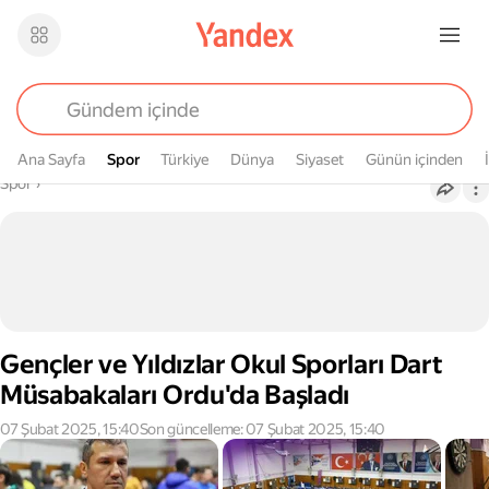
Ana Sayfa
Spor
Spor
Türkiye
Dünya
Siyaset
Günün içinden
Buradasın
Spor
›
Gençler ve Yıldızlar Okul Sporları Dart
Müsabakaları Ordu'da Başladı
07 Şubat 2025, 15:40
Son güncelleme: 07 Şubat 2025, 15:40