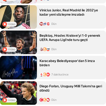
Vinicius Junior, Real Madrid ile 2032'ye
kadar yeni sözleşme imzaladı
Dün
Video
Beşiktaş, Hradec Kralove'yi 1-0 yenerek
UEFA Avrupa Ligi'nde turu geçti
Dün
Video
Karacabey Belediyespor'dan 5 imza
birden
7 dakika önce
Diego Forlan, Uruguay Milli Takımı'na geri
döndü
Dün
Video