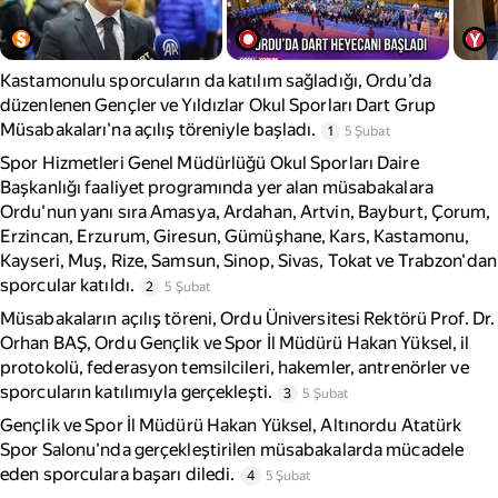
Kastamonulu sporcuların da katılım sağladığı, Ordu’da
düzenlenen Gençler ve Yıldızlar Okul Sporları Dart Grup
Müsabakaları'na açılış töreniyle başladı.
1
5 Şubat
Spor Hizmetleri Genel Müdürlüğü Okul Sporları Daire
Başkanlığı faaliyet programında yer alan müsabakalara
Ordu'nun yanı sıra Amasya, Ardahan, Artvin, Bayburt, Çorum,
Erzincan, Erzurum, Giresun, Gümüşhane, Kars, Kastamonu,
Kayseri, Muş, Rize, Samsun, Sinop, Sivas, Tokat ve Trabzon'dan
sporcular katıldı.
2
5 Şubat
Müsabakaların açılış töreni, Ordu Üniversitesi Rektörü Prof. Dr.
Orhan BAŞ, Ordu Gençlik ve Spor İl Müdürü Hakan Yüksel, il
protokolü, federasyon temsilcileri, hakemler, antrenörler ve
sporcuların katılımıyla gerçekleşti.
3
5 Şubat
Gençlik ve Spor İl Müdürü Hakan Yüksel, Altınordu Atatürk
Spor Salonu'nda gerçekleştirilen müsabakalarda mücadele
eden sporculara başarı diledi.
4
5 Şubat