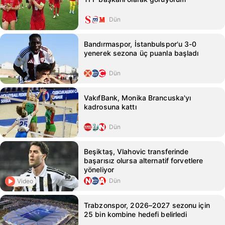
Dün
Bandırmaspor, İstanbulspor'u 3-0
yenerek sezona üç puanla başladı
Dün
VakıfBank, Monika Brancuska'yı
kadrosuna kattı
Dün
Beşiktaş, Vlahovic transferinde
başarısız olursa alternatif forvetlere
yöneliyor
Dün
Video
Trabzonspor, 2026–2027 sezonu için
25 bin kombine hedefi belirledi