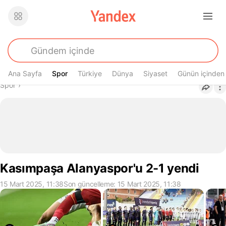
Ana Sayfa
Spor
Spor
Türkiye
Dünya
Siyaset
Günün içinden
Buradasın
Spor
›
Kasımpaşa Alanyaspor'u 2-1 yendi
15 Mart 2025, 11:38
Son güncelleme: 15 Mart 2025, 11:38