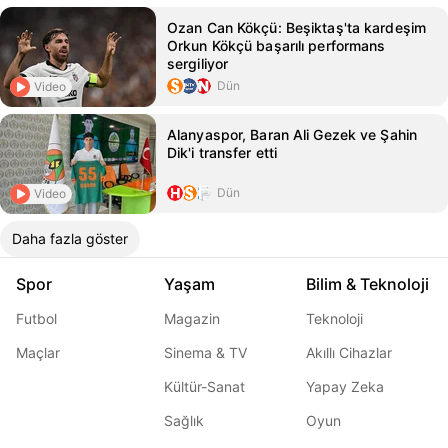
Ozan Can Kökçü: Beşiktaş'ta kardeşim
Orkun Kökçü başarılı performans
sergiliyor
Dün
Video
Alanyaspor, Baran Ali Gezek ve Şahin
Dik'i transfer etti
Dün
Video
Daha fazla göster
Spor
Yaşam
Bilim & Teknoloji
Futbol
Magazin
Teknoloji
Maçlar
Sinema & TV
Akıllı Cihazlar
Kültür-Sanat
Yapay Zeka
Sağlık
Oyun