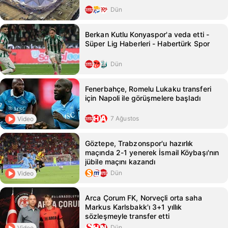
Dün
Berkan Kutlu Konyaspor'a veda etti -
Süper Lig Haberleri - Habertürk Spor
Dün
Fenerbahçe, Romelu Lukaku transferi
için Napoli ile görüşmelere başladı
7 Ağustos
Video
Göztepe, Trabzonspor'u hazırlık
maçında 2-1 yenerek İsmail Köybaşı'nın
jübile maçını kazandı
Dün
Video
Arca Çorum FK, Norveçli orta saha
Markus Karlsbakk'ı 3+1 yıllık
sözleşmeyle transfer etti
Dün
Video