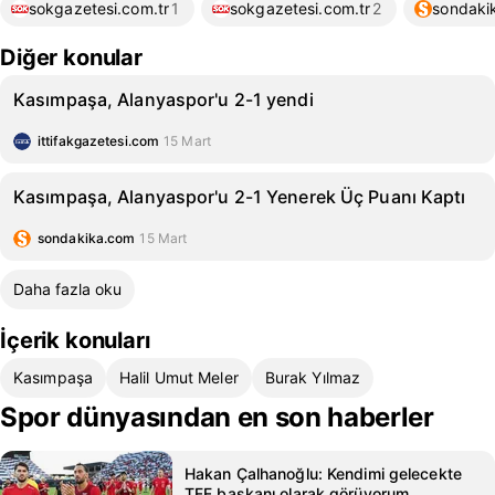
sokgazetesi.com.tr
1
sokgazetesi.com.tr
2
sondaki
Diğer konular
Kasımpaşa, Alanyaspor'u 2-1 yendi
ittifakgazetesi.com
15 Mart
Kasımpaşa, Alanyaspor'u 2-1 Yenerek Üç Puanı Kaptı
sondakika.com
15 Mart
Daha fazla oku
İçerik konuları
Kasımpaşa
Halil Umut Meler
Burak Yılmaz
Spor dünyasından en son haberler
Hakan Çalhanoğlu: Kendimi gelecekte
TFF başkanı olarak görüyorum