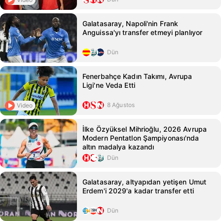
Galatasaray, Napoli'nin Frank
Anguissa'yı transfer etmeyi planlıyor
Dün
Fenerbahçe Kadın Takımı, Avrupa
Ligi'ne Veda Etti
8 Ağustos
Video
İlke Özyüksel Mihrioğlu, 2026 Avrupa
Modern Pentatlon Şampiyonası'nda
altın madalya kazandı
Dün
Galatasaray, altyapıdan yetişen Umut
Erdem'i 2029'a kadar transfer etti
Dün