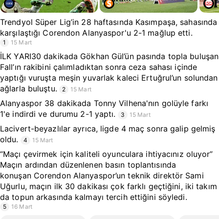
Trendyol Süper Lig’in 28 haftasında Kasımpaşa, sahasında
karşılaştığı Corendon Alanyaspor'u 2-1 mağlup etti.
1
15 Mart
İLK YARI30 dakikada Gökhan Gül’ün pasında topla buluşan
Fall’ın rakibini çalımladıktan sonra ceza sahası içinde
yaptığı vuruşta meşin yuvarlak kaleci Ertuğrul’un solundan
ağlarla buluştu.
2
15 Mart
Alanyaspor 38 dakikada Tonny Vilhena'nın golüyle farkı
1'e indirdi ve durumu 2-1 yaptı.
3
15 Mart
Lacivert-beyazlılar ayrıca, ligde 4 maç sonra galip gelmiş
oldu.
4
15 Mart
“Maçı çevirmek için kaliteli oyunculara ihtiyacınız oluyor”
Maçın ardından düzenlenen basın toplantısında
konuşan Corendon Alanyaspor’un teknik direktör Sami
Uğurlu, maçın ilk 30 dakikası çok farklı geçtiğini, iki takım
da topun arkasında kalmayı tercih ettiğini söyledi.
5
16 Mart