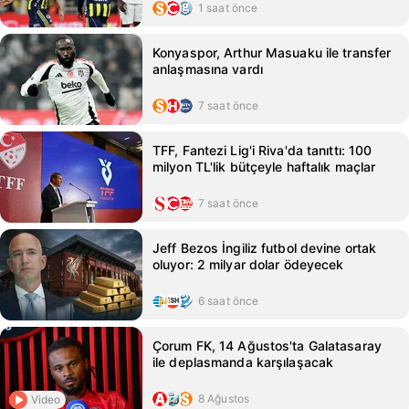
1 saat önce
Konyaspor, Arthur Masuaku ile transfer
anlaşmasına vardı
7 saat önce
TFF, Fantezi Lig'i Riva'da tanıttı: 100
milyon TL'lik bütçeyle haftalık maçlar
7 saat önce
Jeff Bezos İngiliz futbol devine ortak
oluyor: 2 milyar dolar ödeyecek
6 saat önce
Çorum FK, 14 Ağustos'ta Galatasaray
ile deplasmanda karşılaşacak
8 Ağustos
Video