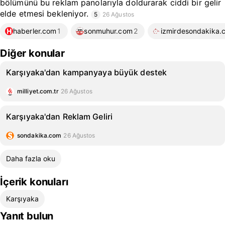
bölümünü bu reklam panolarıyla doldurarak ciddi bir gelir
elde etmesi bekleniyor.
5
26 Ağustos
haberler.com
1
sonmuhur.com
2
izmirdesondakika.c
Diğer konular
Karşıyaka'dan kampanyaya büyük destek
milliyet.com.tr
26 Ağustos
Karşıyaka'dan Reklam Geliri
sondakika.com
26 Ağustos
Daha fazla oku
İçerik konuları
Karşıyaka
Yanıt bulun