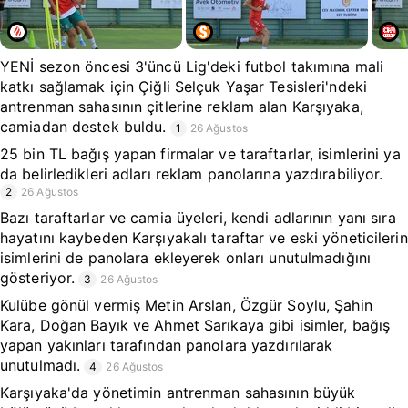
YENİ sezon öncesi 3'üncü Lig'deki futbol takımına mali
katkı sağlamak için Çiğli Selçuk Yaşar Tesisleri'ndeki
antrenman sahasının çitlerine reklam alan Karşıyaka,
camiadan destek buldu.
1
26 Ağustos
25 bin TL bağış yapan firmalar ve taraftarlar, isimlerini ya
da belirledikleri adları reklam panolarına yazdırabiliyor.
2
26 Ağustos
Bazı taraftarlar ve camia üyeleri, kendi adlarının yanı sıra
hayatını kaybeden Karşıyakalı taraftar ve eski yöneticilerin
isimlerini de panolara ekleyerek onları unutulmadığını
gösteriyor.
3
26 Ağustos
Kulübe gönül vermiş Metin Arslan, Özgür Soylu, Şahin
Kara, Doğan Bayık ve Ahmet Sarıkaya gibi isimler, bağış
yapan yakınları tarafından panolara yazdırılarak
unutulmadı.
4
26 Ağustos
Karşıyaka'da yönetimin antrenman sahasının büyük