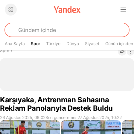
Ana Sayfa
Spor
Spor
Türkiye
Dünya
Siyaset
Günün içinden
Buradasın
Spor
›
Karşıyaka, Antrenman Sahasına
Reklam Panolarıyla Destek Buldu
26 Ağustos 2025, 06:02
Son güncelleme: 27 Ağustos 2025, 10:22