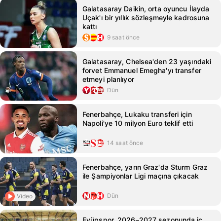
Galatasaray Daikin, orta oyuncu İlayda
Uçak'ı bir yıllık sözleşmeyle kadrosuna
kattı
9 saat önce
Galatasaray, Chelsea'den 23 yaşındaki
forvet Emmanuel Emegha'yı transfer
etmeyi planlıyor
Dün
Fenerbahçe, Lukaku transferi için
Napoli'ye 10 milyon Euro teklif etti
14 saat önce
Fenerbahçe, yarın Graz'da Sturm Graz
ile Şampiyonlar Ligi maçına çıkacak
Dün
Video
Eyüpspor, 2026–2027 sezonunda iç