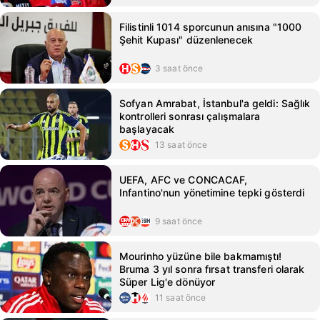
Filistinli 1014 sporcunun anısına "1000
Şehit Kupası" düzenlenecek
3 saat önce
Sofyan Amrabat, İstanbul'a geldi: Sağlık
kontrolleri sonrası çalışmalara
başlayacak
13 saat önce
UEFA, AFC ve CONCACAF,
Infantino'nun yönetimine tepki gösterdi
9 saat önce
Mourinho yüzüne bile bakmamıştı!
Bruma 3 yıl sonra fırsat transferi olarak
Süper Lig'e dönüyor
11 saat önce