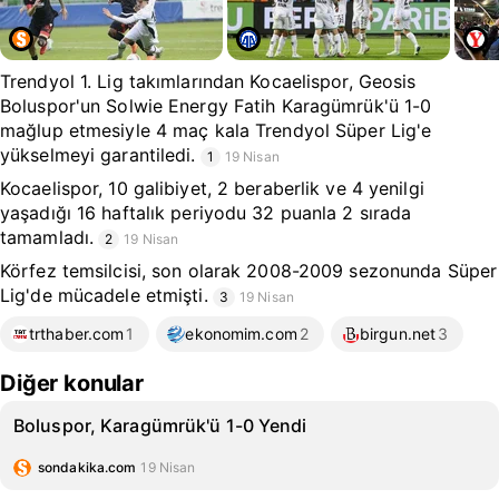
Trendyol 1. Lig takımlarından Kocaelispor, Geosis
Boluspor'un Solwie Energy Fatih Karagümrük'ü 1-0
mağlup etmesiyle 4 maç kala Trendyol Süper Lig'e
yükselmeyi garantiledi.
1
19 Nisan
Kocaelispor, 10 galibiyet, 2 beraberlik ve 4 yenilgi
yaşadığı 16 haftalık periyodu 32 puanla 2 sırada
tamamladı.
2
19 Nisan
Körfez temsilcisi, son olarak 2008-2009 sezonunda Süper
Lig'de mücadele etmişti.
3
19 Nisan
trthaber.com
1
ekonomim.com
2
birgun.net
3
Diğer konular
Boluspor, Karagümrük'ü 1-0 Yendi
sondakika.com
19 Nisan