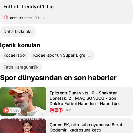
Futbol: Trendyol 1. Lig
cnnturk.com
19 Nisan
Daha fazla oku
İçerik konuları
Kocaelispor
Kocaelispor'un Süper Lig'e Yükselişi
Fatih Karagümrük
Spor dünyasından en son haberler
Epitsentr Dunayivtsi: 0 - Shakhtar
Donetsk: 2 | MAÇ SONUCU - Son
Dakika Futbol Haberleri - Habertürk
Dün
Video
Çorum FK, orta saha oyuncusu Berat
Özdemir'i kadrosuna kattı