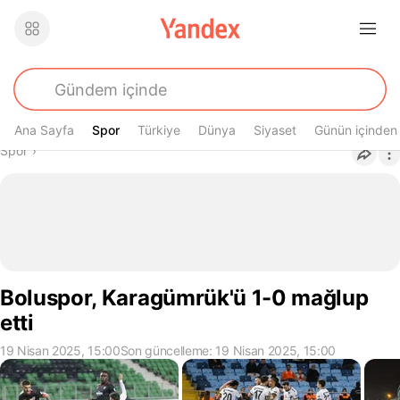
Ana Sayfa
Spor
Spor
Türkiye
Dünya
Siyaset
Günün içinden
Buradasın
Spor
›
Boluspor, Karagümrük'ü 1-0 mağlup
etti
19 Nisan 2025, 15:00
Son güncelleme: 19 Nisan 2025, 15:00