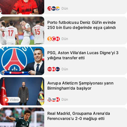
Dün
Porto futbolcusu Deniz Gül'in evinde
250 bin Euro değerinde eşya çalındı
Dün
PSG, Aston Villa'dan Lucas Digne'yi 3
yıllığına transfer etti
Dün
Avrupa Atletizm Şampiyonası yarın
Birmingham'da başlıyor
Dün
Video
Real Madrid, Groupama Arena'da
Ferencvaros'u 2-0 mağlup etti