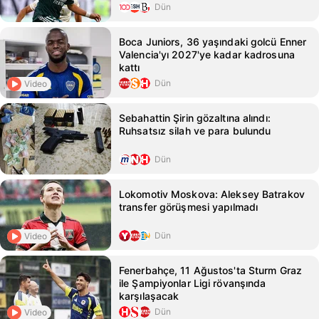
Dün
Boca Juniors, 36 yaşındaki golcü Enner
Valencia'yı 2027'ye kadar kadrosuna
kattı
Dün
Video
Sebahattin Şirin gözaltına alındı:
Ruhsatsız silah ve para bulundu
Dün
Lokomotiv Moskova: Aleksey Batrakov
transfer görüşmesi yapılmadı
Dün
Video
Fenerbahçe, 11 Ağustos'ta Sturm Graz
ile Şampiyonlar Ligi rövanşında
karşılaşacak
Dün
Video