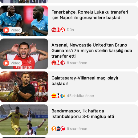
Fenerbahçe, Romelu Lukaku transferi
için Napoli ile görüşmelere başladı
Dün
Video
Arsenal, Newcastle United'tan Bruno
Guimares'i 75 milyon sterlin karşılığında
transfer etti
8 saat önce
Video
Galatasaray-Villarreal maçı olaylı
başladı!
45 dakika önce
Bandırmaspor, ilk haftada
İstanbulspor'u 3-0 mağlup etti
9 saat önce