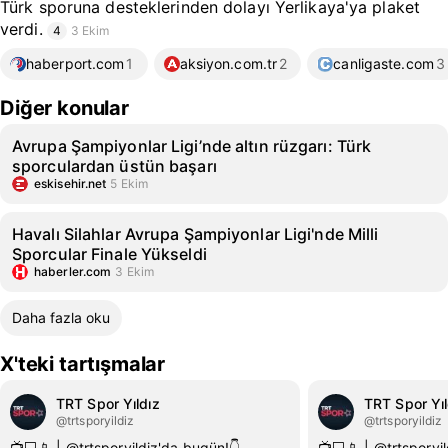
Türk sporuna desteklerinden dolayı Yerlikaya'ya plaket
verdi.
4
3 Ekim
haberport.com
1
aksiyon.com.tr
2
canligaste.com
3
Diğer konular
Avrupa Şampiyonlar Ligi’nde altın rüzgarı: Türk
sporculardan üstün başarı
eskisehir.net
5 Ekim
Havalı Silahlar Avrupa Şampiyonlar Ligi'nde Milli
Sporcular Finale Yükseldi
haberler.com
3 Ekim
Daha fazla oku
X'teki tartışmalar
TRT Spor Yıldız
TRT Spor Yıl
@trtsporyildiz
@trtsporyildiz
📺💻📱 | @trtsporyildiz'da bugün!👇
📺💻📱 | @trtsporyi