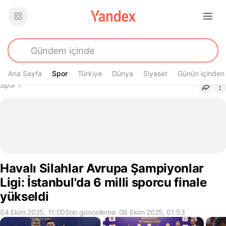
Ana Sayfa
Spor
Spor
Türkiye
Dünya
Siyaset
Günün içinden
Buradasın
Spor
›
Havalı Silahlar Avrupa Şampiyonlar
Ligi: İstanbul'da 6 milli sporcu finale
yükseldi
04 Ekim 2025, 11:00
Son güncelleme: 06 Ekim 2025, 01:53