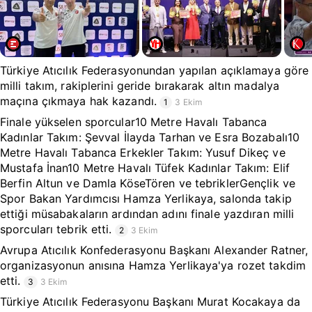
Türkiye Atıcılık Federasyonundan yapılan açıklamaya göre
milli takım, rakiplerini geride bırakarak altın madalya
maçına çıkmaya hak kazandı.
1
3 Ekim
Finale yükselen sporcular10 Metre Havalı Tabanca
Kadınlar Takım: Şevval İlayda Tarhan ve Esra Bozabalı10
Metre Havalı Tabanca Erkekler Takım: Yusuf Dikeç ve
Mustafa İnan10 Metre Havalı Tüfek Kadınlar Takım: Elif
Berfin Altun ve Damla KöseTören ve tebriklerGençlik ve
Spor Bakan Yardımcısı Hamza Yerlikaya, salonda takip
ettiği müsabakaların ardından adını finale yazdıran milli
sporcuları tebrik etti.
2
3 Ekim
Avrupa Atıcılık Konfederasyonu Başkanı Alexander Ratner,
organizasyonun anısına Hamza Yerlikaya'ya rozet takdim
etti.
3
3 Ekim
Türkiye Atıcılık Federasyonu Başkanı Murat Kocakaya da