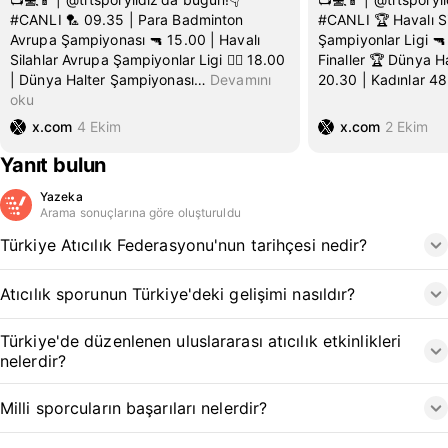
#CANLI 🏸 09.35 | Para Badminton
#CANLI 🏆 Havalı Si
Avrupa Şampiyonası 🔫 15.00 | Havalı
Şampiyonlar Ligi 🔫 
Silahlar Avrupa Şampiyonlar Ligi 🏋️‍♀️ 18.00
Finaller 🏆 Dünya Hal
| Dünya Halter Şampiyonası
…
Devamını
20.30 | Kadınlar 48
oku
x.com
4 Ekim
x.com
2 Ekim
Yanıt bulun
Yazeka
Arama sonuçlarına göre oluşturuldu
Türkiye Atıcılık Federasyonu'nun tarihçesi nedir?
Atıcılık sporunun Türkiye'deki gelişimi nasıldır?
Türkiye'de düzenlenen uluslararası atıcılık etkinlikleri
nelerdir?
Milli sporcuların başarıları nelerdir?