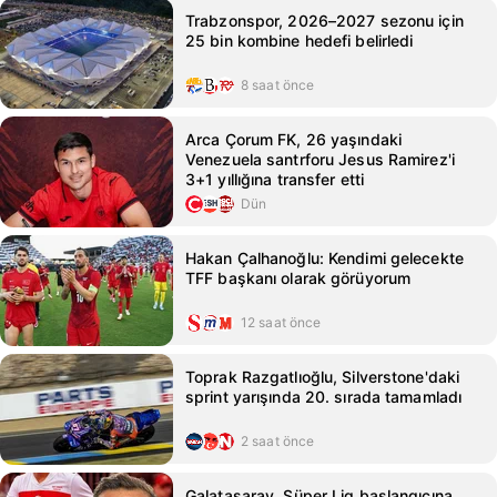
Trabzonspor, 2026–2027 sezonu için
25 bin kombine hedefi belirledi
8 saat önce
Arca Çorum FK, 26 yaşındaki
Venezuela santrforu Jesus Ramirez'i
3+1 yıllığına transfer etti
Dün
Hakan Çalhanoğlu: Kendimi gelecekte
TFF başkanı olarak görüyorum
12 saat önce
Toprak Razgatlıoğlu, Silverstone'daki
sprint yarışında 20. sırada tamamladı
2 saat önce
Galatasaray, Süper Lig başlangıcına