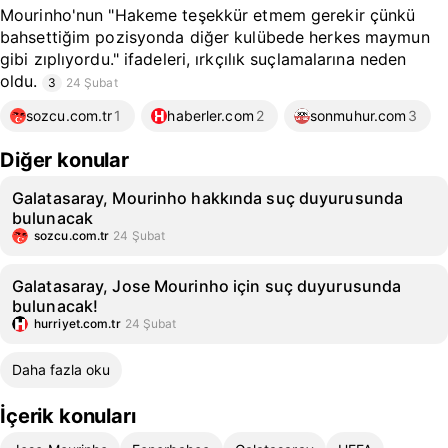
Mourinho'nun "Hakeme teşekkür etmem gerekir çünkü
bahsettiğim pozisyonda diğer kulübede herkes maymun
gibi zıplıyordu." ifadeleri, ırkçılık suçlamalarına neden
oldu.
3
24 Şubat
sozcu.com.tr
1
haberler.com
2
sonmuhur.com
3
Diğer konular
Galatasaray, Mourinho hakkında suç duyurusunda
bulunacak
sozcu.com.tr
24 Şubat
Galatasaray, Jose Mourinho için suç duyurusunda
bulunacak!
hurriyet.com.tr
24 Şubat
Daha fazla oku
İçerik konuları