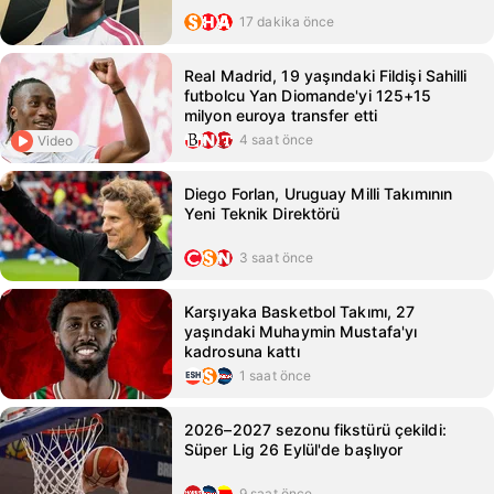
17 dakika önce
Real Madrid, 19 yaşındaki Fildişi Sahilli
futbolcu Yan Diomande'yi 125+15
milyon euroya transfer etti
4 saat önce
Video
Diego Forlan, Uruguay Milli Takımının
Yeni Teknik Direktörü
3 saat önce
Karşıyaka Basketbol Takımı, 27
yaşındaki Muhaymin Mustafa'yı
kadrosuna kattı
1 saat önce
2026–2027 sezonu fikstürü çekildi:
Süper Lig 26 Eylül'de başlıyor
9 saat önce