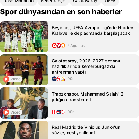
Jose Mourinho
Fenerbahçe
Galatasaray
UEFA
Spor dünyasından en son haberler
Beşiktaş, UEFA Avrupa Ligi'nde Hradec
Kralove ile deplasmanda karşılaşacak
5 Ağustos
Galatasaray, 2026–2027 sezonu
hazırlıklarında Kemerburgaz'da
antrenman yaptı
Dün
Video
Trabzonspor, Muhammed Salah'ı 2
yıllığına transfer etti
Dün
Video
Real Madrid'de Vinicius Junior'un
sözleşmesi yenilendi