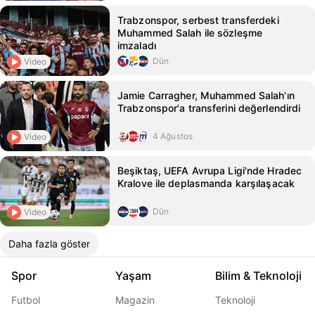
Trabzonspor, serbest transferdeki
Muhammed Salah ile sözleşme
imzaladı
Dün
Video
Jamie Carragher, Muhammed Salah'ın
Trabzonspor'a transferini değerlendirdi
4 Ağustos
Video
Beşiktaş, UEFA Avrupa Ligi'nde Hradec
Kralove ile deplasmanda karşılaşacak
Dün
Video
Daha fazla göster
Spor
Yaşam
Bilim & Teknoloji
Futbol
Magazin
Teknoloji