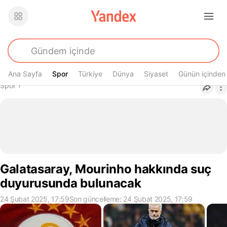
Ana Sayfa
Spor
Spor
Türkiye
Dünya
Siyaset
Günün içinden
Buradasın
Spor
›
Galatasaray, Mourinho hakkında suç
duyurusunda bulunacak
24 Şubat 2025, 17:59
Son güncelleme: 24 Şubat 2025, 17:59