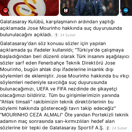
Galatasaray Kulübü, karşılaşmanın ardından yaptığı
açıklamada Jose Mourinho hakkında suç duyurusunda
bulunulacağını açıkladı.
1
24 Şubat
Galatasaray'dan söz konusu sözler için yapılan
açıklamada şu ifadeler kullanıldı; "Türkiye'de çalışmaya
başladığından beri düzenli olarak Türk insanını aşağılayıcı
sözler sarf eden Fenerbahçe Teknik Direktörü Jose
Mourinho, bugün ahlak dışı ifadelerine insanlık dışı
söylemleri de eklemiştir. Jose Mourinho hakkında bu ırkçı
söylemleri nedeniyle savcılığa suç duyurusunda
bulunacağımızı, UEFA ve FIFA nezdinde de şikayetçi
olacağımızı bildiririz. Tüm bu girişimlerimizin yanında
"Ahlak timsali" rakibimizin teknik direktörlerinin bu
söylemi hakkında göstereceği tavrı takip edeceğiz"
"MOURINHO CEZA ALMALI" Öte yandan Portekizli teknik
adamın maç sonrasında sarı-kırmızılıları hedef alan
sözlerine bir tepki de Galatasaray Sportif A.Ş.
2
24 Şubat