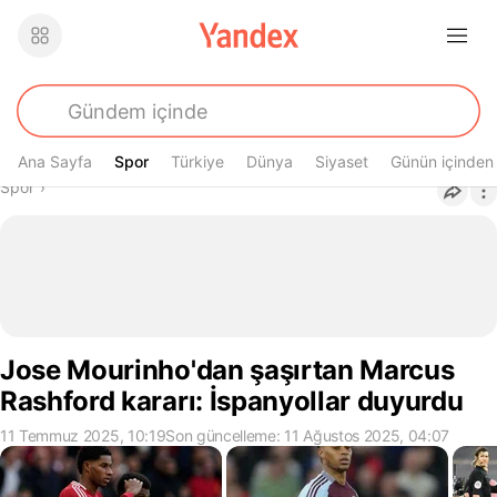
Ana Sayfa
Spor
Spor
Türkiye
Dünya
Siyaset
Günün içinden
Buradasın
Spor
›
Jose Mourinho'dan şaşırtan Marcus
Rashford kararı: İspanyollar duyurdu
11 Temmuz 2025, 10:19
Son güncelleme: 11 Ağustos 2025, 04:07