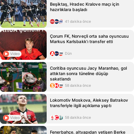
Beşiktaş, Hradec Kralove maçı için
hazırlıklara başladı
41 dakika önce
Çorum FK, Norveçli orta saha oyuncusu
Markus Karlsbakk'ı transfer etti
Dün
Video
Coritiba oyuncusu Jacy Maranhao, gol
attıktan sonra tüneline düşüp
sakatlandı
58 dakika önce
Lokomotiv Moskova, Aleksey Batrakov
transferiyle ilgili açıklama yaptı
58 dakika önce
Video
Fenerbahçe, altyapıdan yetişen Berke