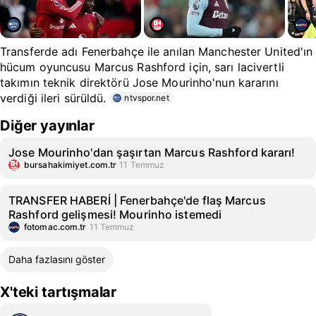
Transferde adı Fenerbahçe ile anılan Manchester United'ın
hücum oyuncusu Marcus Rashford için, sarı lacivertli
takımın teknik direktörü Jose Mourinho'nun kararını
verdiği ileri sürüldü.
ntvspor.net
Diğer yayınlar
Jose Mourinho'dan şaşırtan Marcus Rashford kararı!
bursahakimiyet.com.tr
11 Temmuz
TRANSFER HABERİ | Fenerbahçe'de flaş Marcus
Rashford gelişmesi! Mourinho istemedi
fotomac.com.tr
11 Temmuz
Daha fazlasını göster
X'teki tartışmalar