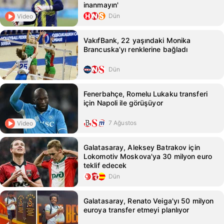
inanmayın'
Dün
Video
VakıfBank, 22 yaşındaki Monika
Brancuska’yı renklerine bağladı
Dün
Fenerbahçe, Romelu Lukaku transferi
için Napoli ile görüşüyor
7 Ağustos
Video
Galatasaray, Aleksey Batrakov için
Lokomotiv Moskova'ya 30 milyon euro
teklif edecek
Dün
Galatasaray, Renato Veiga'yı 50 milyon
euroya transfer etmeyi planlıyor