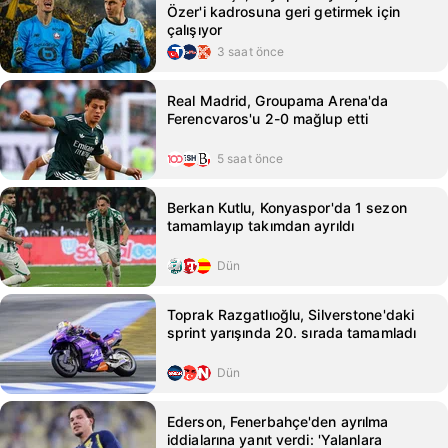
Özer'i kadrosuna geri getirmek için
çalışıyor
3 saat önce
Real Madrid, Groupama Arena'da
Ferencvaros'u 2-0 mağlup etti
5 saat önce
Berkan Kutlu, Konyaspor'da 1 sezon
tamamlayıp takımdan ayrıldı
Dün
Toprak Razgatlıoğlu, Silverstone'daki
sprint yarışında 20. sırada tamamladı
Dün
Ederson, Fenerbahçe'den ayrılma
iddialarına yanıt verdi: 'Yalanlara