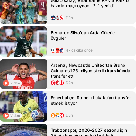
Galatasaray, Villarreal ile RAMS Park'ta
hazırlık maçı oynadı: 2-1 yenildi
Dün
Bernardo Silva'dan Arda Güler'e
övgüler
47 dakika önce
Arsenal, Newcastle United'tan Bruno
Guimares'i 75 milyon sterlin karşılığında
transfer etti
Dün
Video
Fenerbahçe, Romelu Lukaku'yu transfer
etmek istiyor
Dün
Video
Trabzonspor, 2026–2027 sezonu için
25 bin kombine hedefi belirledi