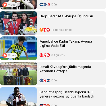
Dün
Video
Galip Berat Afal Avrupa Üçüncüsü
16 dakika önce
Fenerbahçe Kadın Takımı, Avrupa
Ligi'ne Veda Etti
8 Ağustos
Video
İsmail Köybaşı'nın jübile maçında
kazanan Göztepe
Dün
Bandırmaspor, İstanbulspor'u 3-0
yenerek sezona üç puanla başladı
Dün