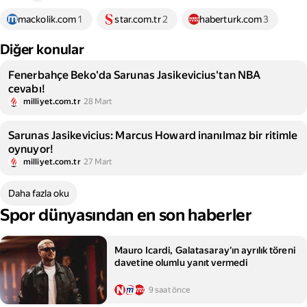
mackolik.com
1
star.com.tr
2
haberturk.com
3
Diğer konular
Fenerbahçe Beko'da Sarunas Jasikevicius'tan NBA
cevabı!
milliyet.com.tr
28 Mart
Sarunas Jasikevicius: Marcus Howard inanılmaz bir ritimle
oynuyor!
milliyet.com.tr
27 Mart
Daha fazla oku
Spor dünyasından en son haberler
Mauro Icardi, Galatasaray'ın ayrılık töreni
davetine olumlu yanıt vermedi
9 saat önce