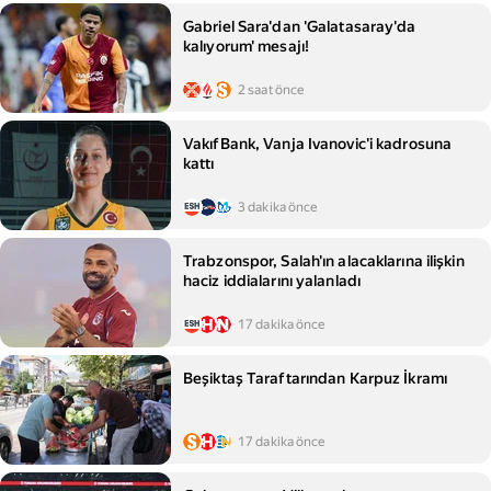
Gabriel Sara'dan 'Galatasaray'da
kalıyorum' mesajı!
2 saat önce
VakıfBank, Vanja Ivanovic'i kadrosuna
kattı
3 dakika önce
Trabzonspor, Salah'ın alacaklarına ilişkin
haciz iddialarını yalanladı
17 dakika önce
Beşiktaş Taraftarından Karpuz İkramı
17 dakika önce