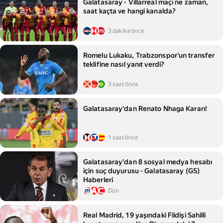
Galatasaray - Villarreal maçı ne zaman,
saat kaçta ve hangi kanalda?
3 dakika önce
Romelu Lukaku, Trabzonspor'un transfer
teklifine nasıl yanıt verdi?
3 saat önce
Galatasaray'dan Renato Nhaga Kararı!
1 saat önce
Galatasaray'dan 8 sosyal medya hesabı
için suç duyurusu - Galatasaray (GS)
Haberleri
Dün
Real Madrid, 19 yaşındaki Fildişi Sahilli