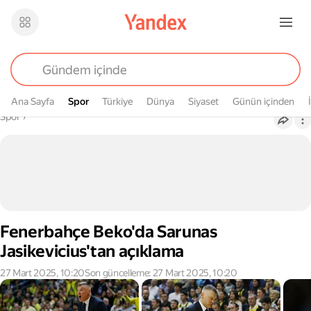
Ana Sayfa
Spor
Spor
Türkiye
Dünya
Siyaset
Günün içinden
Buradasın
Spor
›
Fenerbahçe Beko'da Sarunas
Jasikevicius'tan açıklama
27 Mart 2025, 10:20
Son güncelleme: 27 Mart 2025, 10:20