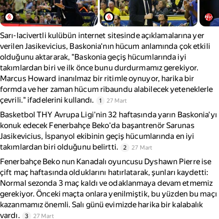
Sarı-lacivertli kulübün internet sitesinde açıklamalarına yer
verilen Jasikevicius, Baskonia'nın hücum anlamında çok etkili
olduğunu aktararak, "Baskonia geçiş hücumlarında iyi
takımlardan biri ve ilk önce bunu durdurmamız gerekiyor.
Marcus Howard inanılmaz bir ritimle oynuyor, harika bir
formda ve her zaman hücum ribaundu alabilecek yeteneklerle
çevrili." ifadelerini kullandı.
1
27 Mart
Basketbol THY Avrupa Ligi'nin 32 haftasında yarın Baskonia'yı
konuk edecek Fenerbahçe Beko'da başantrenör Sarunas
Jasikevicius, İspanyol ekibinin geçiş hücumlarında en iyi
takımlardan biri olduğunu belirtti.
2
27 Mart
Fenerbahçe Beko nun Kanadalı oyuncusu Dyshawn Pierre ise
çift maç haftasında olduklarını hatırlatarak, şunları kaydetti:
Normal sezonda 3 maç kaldı ve odaklanmaya devam etmemiz
gerekiyor. Önceki maçta onlara yenilmiştik, bu yüzden bu maçı
kazanmamız önemli. Salı günü evimizde harika bir kalabalık
vardı.
3
27 Mart