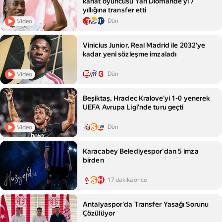
kanat oyuncusu Yan Diomande'yi 7
yıllığına transfer etti
Dün
Video
Vinicius Junior, Real Madrid ile 2032'ye
kadar yeni sözleşme imzaladı
Dün
Video
Beşiktaş, Hradec Kralove'yi 1-0 yenerek
UEFA Avrupa Ligi'nde turu geçti
Dün
Video
Karacabey Belediyespor'dan 5 imza
birden
17 dakika önce
Antalyaspor'da Transfer Yasağı Sorunu
Çözülüyor