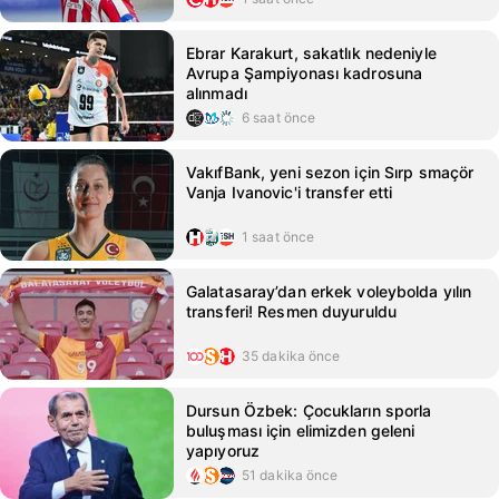
Ebrar Karakurt, sakatlık nedeniyle
Avrupa Şampiyonası kadrosuna
alınmadı
6 saat önce
VakıfBank, yeni sezon için Sırp smaçör
Vanja Ivanovic'i transfer etti
1 saat önce
Galatasaray’dan erkek voleybolda yılın
transferi! Resmen duyuruldu
35 dakika önce
Dursun Özbek: Çocukların sporla
buluşması için elimizden geleni
yapıyoruz
51 dakika önce