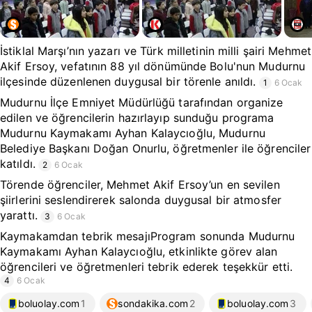
İstiklal Marşı’nın yazarı ve Türk milletinin milli şairi Mehmet
Akif Ersoy, vefatının 88 yıl dönümünde Bolu'nun Mudurnu
ilçesinde düzenlenen duygusal bir törenle anıldı.
1
6 Ocak
Mudurnu İlçe Emniyet Müdürlüğü tarafından organize
edilen ve öğrencilerin hazırlayıp sunduğu programa
Mudurnu Kaymakamı Ayhan Kalaycıoğlu, Mudurnu
Belediye Başkanı Doğan Onurlu, öğretmenler ile öğrenciler
katıldı.
2
6 Ocak
Törende öğrenciler, Mehmet Akif Ersoy’un en sevilen
şiirlerini seslendirerek salonda duygusal bir atmosfer
yarattı.
3
6 Ocak
Kaymakamdan tebrik mesajıProgram sonunda Mudurnu
Kaymakamı Ayhan Kalaycıoğlu, etkinlikte görev alan
öğrencileri ve öğretmenleri tebrik ederek teşekkür etti.
4
6 Ocak
boluolay.com
1
sondakika.com
2
boluolay.com
3