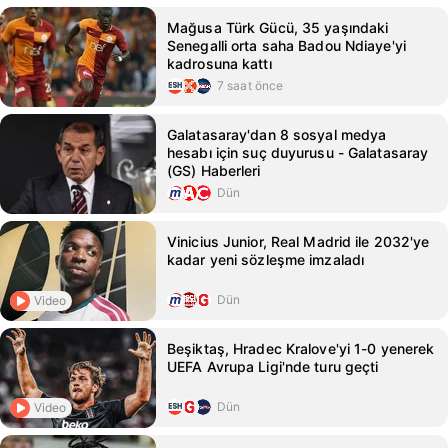
Mağusa Türk Gücü, 35 yaşındaki
Senegalli orta saha Badou Ndiaye'yi
kadrosuna kattı
7 saat önce
Galatasaray'dan 8 sosyal medya
hesabı için suç duyurusu - Galatasaray
(GS) Haberleri
Dün
Vinicius Junior, Real Madrid ile 2032'ye
kadar yeni sözleşme imzaladı
Dün
Video
Beşiktaş, Hradec Kralove'yi 1-0 yenerek
UEFA Avrupa Ligi'nde turu geçti
Dün
Video