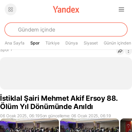
Ana Sayfa
Spor
Spor
Türkiye
Dünya
Siyaset
Günün içinden
Buradasın
Spor
›
İstiklal Şairi Mehmet Akif Ersoy 88.
Ölüm Yıl Dönümünde Anıldı
06 Ocak 2025, 06:19
Son güncelleme: 06 Ocak 2025, 06:19