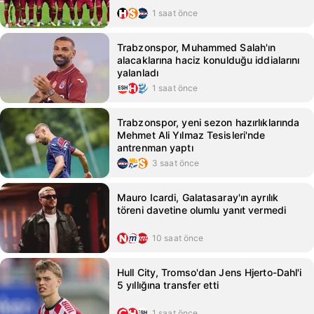
1 saat önce
Trabzonspor, Muhammed Salah'ın
alacaklarına haciz konulduğu iddialarını
yalanladı
1 saat önce
Trabzonspor, yeni sezon hazırlıklarında
Mehmet Ali Yılmaz Tesisleri'nde
antrenman yaptı
3 saat önce
Mauro Icardi, Galatasaray'ın ayrılık
töreni davetine olumlu yanıt vermedi
10 saat önce
Hull City, Tromso'dan Jens Hjerto-Dahl'i
5 yıllığına transfer etti
1 saat önce