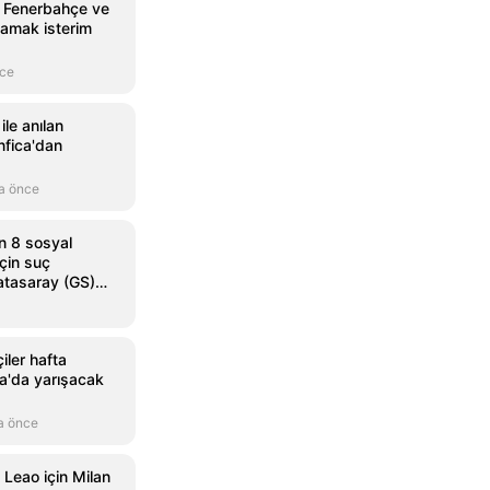
Fenerbahçe ve
namak isterim
nce
ile anılan
enfica'dan
a önce
n 8 sosyal
çin suç
atasaray (GS)
çiler hafta
a'da yarışacak
a önce
 Leao için Milan