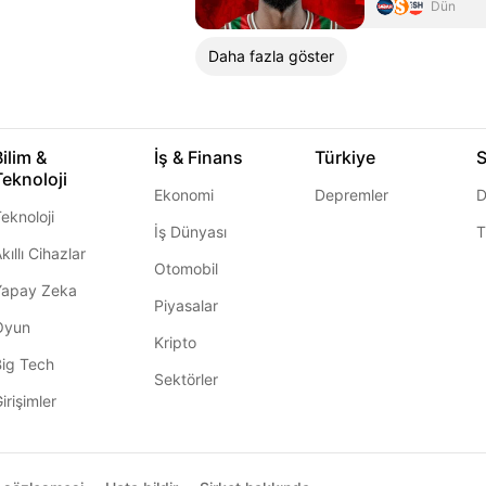
Dün
Daha fazla göster
Bilim &
İş & Finans
Türkiye
S
Teknoloji
Ekonomi
Depremler
D
eknoloji
İş Dünyası
T
kıllı Cihazlar
Otomobil
Yapay Zeka
Piyasalar
Oyun
Kripto
Big Tech
Sektörler
irişimler