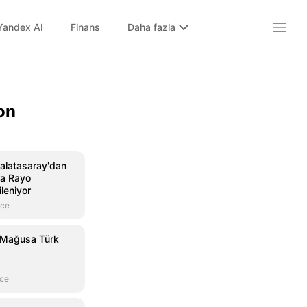
Yandex AI
Finans
Daha fazla
on
Galatasaray'dan
ra Rayo
ileniyor
nce
 Mağusa Türk
nce