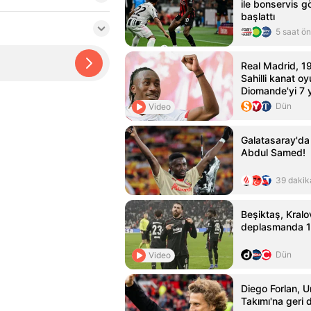
ile bonservis g
başlattı
5 saat ö
Real Madrid, 19
Sahilli kanat o
Diomande'yi 7 yı
etti
Dün
Video
Galatasaray'da
Abdul Samed!
39 dakik
Beşiktaş, Kralo
deplasmanda 1-
Dün
Video
Diego Forlan, U
Takımı'na geri