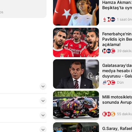
Hamza Akman: 
Beşiktaş'ta oy
os
1 saat ö
Fenerbahçe'nin 
Pavlidis için B
açıklama!
39 dakik
Galatasaray'da
medya hesabı i
duyurusu - Gal
Haberleri
Dün
Milli motosiklet
sonunda Avrup
55 dakik
G.Saray, Rafael