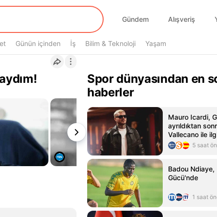
Gündem
Alışveriş
et
Günün içinden
İş
Bilim & Teknoloji
Yaşam
daydım!
Spor dünyasından en s
haberler
Mauro Icardi, 
ayrıldıktan son
Vallecano ile ilg
5 saat ö
Badou Ndiaye,
Gücü'nde
1 saat ö