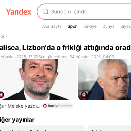
Ana Sayfa
Spor
Spor
Türkiye
Dünya
Siyas
radasın
or
›
alisca, Lizbon'da o frikiği attığında ora
 Ağustos 2025, 17:20
Son güncelleme: 24 Ağustos 2025, 04:03
ur Meleke yazdı...
hurriyet.com.tr
iğer yayınlar