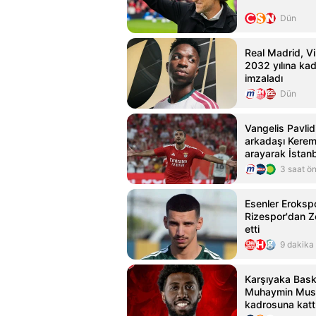
Dün
Real Madrid, Vin
2032 yılına ka
imzaladı
Dün
Vangelis Pavlid
arkadaşı Kerem
arayarak İstanb
aldı
3 saat ö
Esenler Eroksp
Rizespor'dan Ze
etti
9 dakika
Karşıyaka Bask
Muhaymin Must
kadrosuna katt