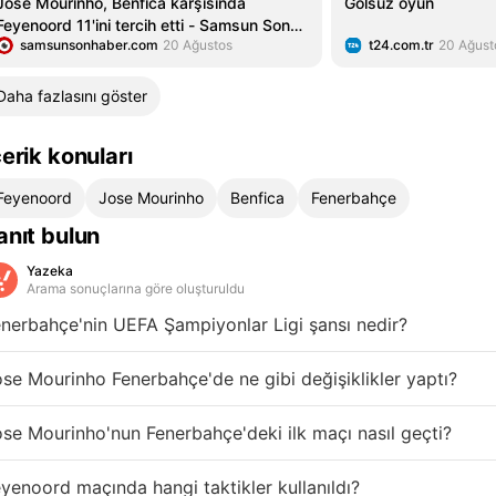
Jose Mourinho, Benfica karşısında
Golsüz oyun
Feyenoord 11'ini tercih etti - Samsun Son
samsunsonhaber.com
20 Ağustos
t24.com.tr
20 Ağust
Haber - Samsun Haber - Samsunspor
Haberleri
Daha fazlasını göster
çerik konuları
Feyenoord
Jose Mourinho
Benfica
Fenerbahçe
anıt bulun
Yazeka
Arama sonuçlarına göre oluşturuldu
nerbahçe'nin UEFA Şampiyonlar Ligi şansı nedir?
se Mourinho Fenerbahçe'de ne gibi değişiklikler yaptı?
se Mourinho'nun Fenerbahçe'deki ilk maçı nasıl geçti?
yenoord maçında hangi taktikler kullanıldı?