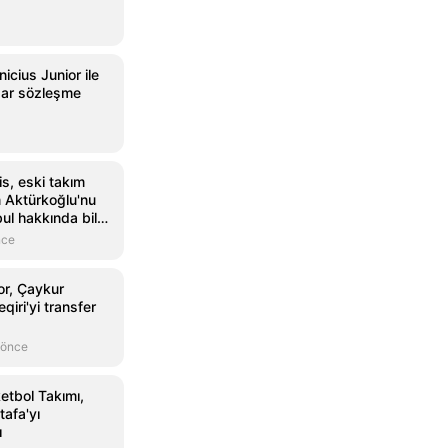
icius Junior ile
dar sözleşme
is, eski takım
 Aktürkoğlu'nu
ul hakkında bilgi
nce
or, Çaykur
qiri'yi transfer
 önce
etbol Takımı,
afa'yı
ı