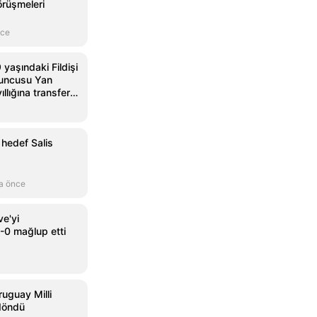
örüşmeleri
nce
 yaşındaki Fildişi
yuncusu Yan
llığına transfer
 hedef Salis
a önce
ve'yi
0 mağlup etti
ruguay Milli
 döndü