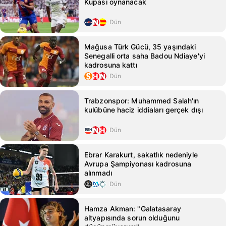
Kupası oynanacak
Dün
Mağusa Türk Gücü, 35 yaşındaki
Senegalli orta saha Badou Ndiaye'yi
kadrosuna kattı
Dün
Trabzonspor: Muhammed Salah'ın
kulübüne haciz iddiaları gerçek dışı
Dün
Ebrar Karakurt, sakatlık nedeniyle
Avrupa Şampiyonası kadrosuna
alınmadı
Dün
Hamza Akman: "Galatasaray
altyapısında sorun olduğunu