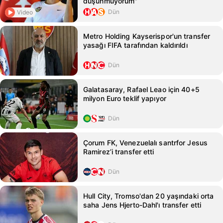
düşünmüyorum"
Dün
Video
Metro Holding Kayserispor'un transfer
yasağı FIFA tarafından kaldırıldı
Dün
Galatasaray, Rafael Leao için 40+5
milyon Euro teklif yapıyor
Dün
Çorum FK, Venezuelalı santrfor Jesus
Ramirez’i transfer etti
Dün
Hull City, Tromso'dan 20 yaşındaki orta
saha Jens Hjerto-Dahl'ı transfer etti