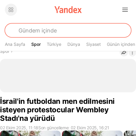
Ana Sayfa
Spor
Spor
Türkiye
Dünya
Siyaset
Günün içinden
Buradasın
Spor
›
İsrail'in futboldan men edilmesini
isteyen protestocular Wembley
Stadı'na yürüdü
02 Ekim 2025, 11:18
Son güncelleme: 02 Ekim 2025, 16:21