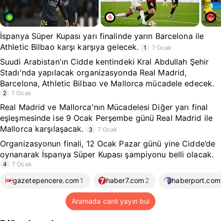
İspanya Süper Kupası yarı finalinde yarın Barcelona ile
Athletic Bilbao karşı karşıya gelecek.
1
7 Ocak
Suudi Arabistan'ın Cidde kentindeki Kral Abdullah Şehir
Stadı'nda yapılacak organizasyonda Real Madrid,
Barcelona, Athletic Bilbao ve Mallorca mücadele edecek.
2
7 Ocak
Real Madrid ve Mallorca'nın Mücadelesi Diğer yarı final
eşleşmesinde ise 9 Ocak Perşembe günü Real Madrid ile
Mallorca karşılaşacak.
3
7 Ocak
Organizasyonun finali, 12 Ocak Pazar günü yine Cidde’de
oynanarak İspanya Süper Kupası şampiyonu belli olacak.
4
7 Ocak
gazetepencere.com
1
haber7.com
2
haberport.com
Aramada canlı yayın bul