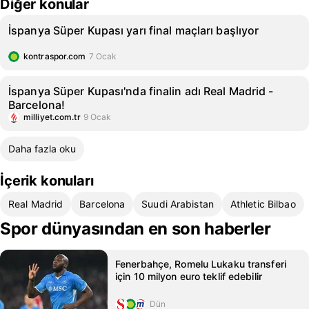
Diğer konular
İspanya Süper Kupası yarı final maçları başlıyor
kontraspor.com
7 Ocak
İspanya Süper Kupası'nda finalin adı Real Madrid -
Barcelona!
milliyet.com.tr
9 Ocak
Daha fazla oku
İçerik konuları
Real Madrid
Barcelona
Suudi Arabistan
Athletic Bilbao
Spor dünyasından en son haberler
Fenerbahçe, Romelu Lukaku transferi
için 10 milyon euro teklif edebilir
Dün