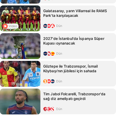
Galatasaray, yarın Villarreal ile RAMS
Park'ta karşılaşacak
Dün
Video
2027'de İstanbul'da İspanya Süper
Kupası oynanacak
Dün
Göztepe ile Trabzonspor, İsmail
Köybaşı'nın jübilesi için sahada
Dün
Tim Jabol Folcarelli, Trabzonspor'da
sağ diz ameliyatı geçirdi
Dün