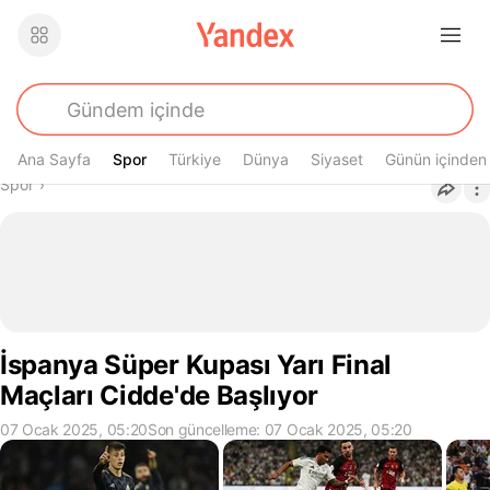
Ana Sayfa
Spor
Spor
Türkiye
Dünya
Siyaset
Günün içinden
Buradasın
Spor
›
İspanya Süper Kupası Yarı Final
Maçları Cidde'de Başlıyor
07 Ocak 2025, 05:20
Son güncelleme: 07 Ocak 2025, 05:20