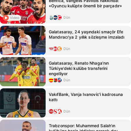
Benfica, Vangelis Pavlidis hakkında:
«Oyuncu kulüpte önemli bir parçadır»
Dün
Video
Galatasaray, 24 yaşındaki smaçör Efe
Mandıracı'ya 2 yıllık sözleşme imzaladı
Dün
Galatasaray, Renato Nhaga'nın
Türkiye'deki kulübe transferini
engelliyor
Dün
VakıfBank, Vanja Ivanovic'i kadrosuna
kattı
Dün
Trabzonspor: Muhammed Salah'ın
kulübüne haciz iddiaları gerçek dışı