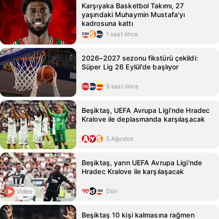
Karşıyaka Basketbol Takımı, 27
yaşındaki Muhaymin Mustafa'yı
kadrosuna kattı
1 saat önce
2026–2027 sezonu fikstürü çekildi:
Süper Lig 26 Eylül'de başlıyor
9 saat önce
Beşiktaş, UEFA Avrupa Ligi'nde Hradec
Kralove ile deplasmanda karşılaşacak
5 Ağustos
Beşiktaş, yarın UEFA Avrupa Ligi'nde
Hradec Kralove ile karşılaşacak
Dün
Video
Beşiktaş 10 kişi kalmasına rağmen