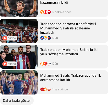
kazanmasını bildi
5 dakika önce
Trabzonspor, serbest transferdeki
Muhammed Salah ile sözleşme
imzaladı
Dün
Video
Trabzonspor, Mohamed Salah ile iki
yıllık sözleşme imzaladı
Dün
Video
Muhammed Salah, Trabzonspor'da ilk
antrenmana katıldı
1 saat önce
Daha fazla göster