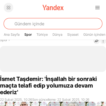
Ana Sayfa
Spor
Spor
Türkiye
Dünya
Siyaset
Günün içinden
Buradasın
Spor
›
İsmet Taşdemir: 'İnşallah bir sonraki
maçta telafi edip yolumuza devam
ederiz'
22 Şubat 2025, 10:26
Son güncelleme: 22 Şubat 2025, 10:26