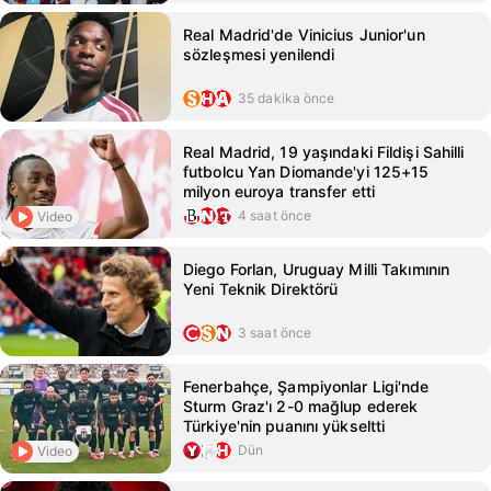
Real Madrid'de Vinicius Junior'un
sözleşmesi yenilendi
35 dakika önce
Real Madrid, 19 yaşındaki Fildişi Sahilli
futbolcu Yan Diomande'yi 125+15
milyon euroya transfer etti
4 saat önce
Video
Diego Forlan, Uruguay Milli Takımının
Yeni Teknik Direktörü
3 saat önce
Fenerbahçe, Şampiyonlar Ligi'nde
Sturm Graz'ı 2-0 mağlup ederek
Türkiye'nin puanını yükseltti
Dün
Video