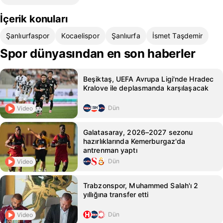
İçerik konuları
Şanlıurfaspor
Kocaelispor
Şanlıurfa
İsmet Taşdemir
Spor dünyasından en son haberler
Beşiktaş, UEFA Avrupa Ligi'nde Hradec
Kralove ile deplasmanda karşılaşacak
Dün
Video
Galatasaray, 2026–2027 sezonu
hazırlıklarında Kemerburgaz'da
antrenman yaptı
Dün
Video
Trabzonspor, Muhammed Salah'ı 2
yıllığına transfer etti
Dün
Video