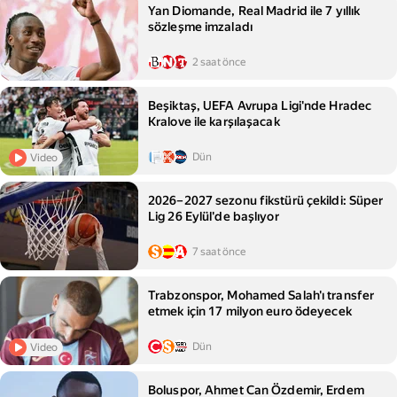
Yan Diomande, Real Madrid ile 7 yıllık
sözleşme imzaladı
2 saat önce
Beşiktaş, UEFA Avrupa Ligi'nde Hradec
Kralove ile karşılaşacak
Dün
Video
2026–2027 sezonu fikstürü çekildi: Süper
Lig 26 Eylül'de başlıyor
7 saat önce
Trabzonspor, Mohamed Salah'ı transfer
etmek için 17 milyon euro ödeyecek
Dün
Video
Boluspor, Ahmet Can Özdemir, Erdem