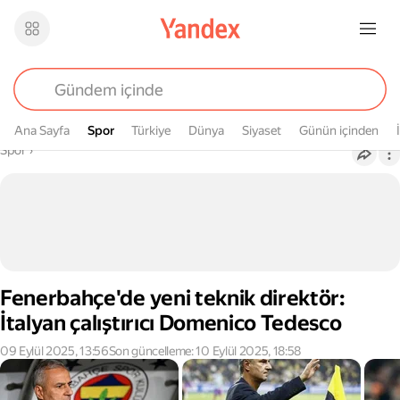
Ana Sayfa
Spor
Spor
Türkiye
Dünya
Siyaset
Günün içinden
Buradasın
Spor
›
Fenerbahçe'de yeni teknik direktör:
İtalyan çalıştırıcı Domenico Tedesco
09 Eylül 2025, 13:56
Son güncelleme: 10 Eylül 2025, 18:58