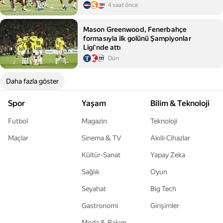
4 saat önce
Mason Greenwood, Fenerbahçe
formasıyla ilk golünü Şampiyonlar
Ligi'nde attı
Dün
Daha fazla göster
Spor
Yaşam
Bilim & Teknoloji
Futbol
Magazin
Teknoloji
Maçlar
Sinema & TV
Akıllı Cihazlar
Kültür-Sanat
Yapay Zeka
Sağlık
Oyun
Seyahat
Big Tech
Gastronomi
Girişimler
Moda & Bakım