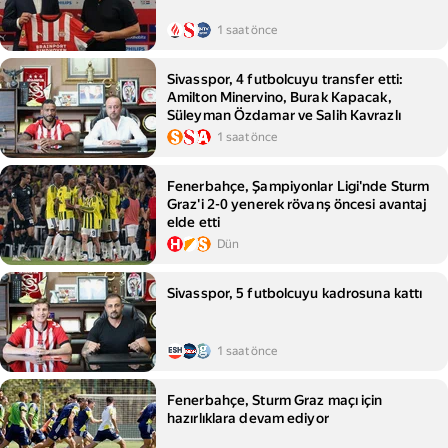
1 saat önce
Sivasspor, 4 futbolcuyu transfer etti:
Amilton Minervino, Burak Kapacak,
Süleyman Özdamar ve Salih Kavrazlı
1 saat önce
Fenerbahçe, Şampiyonlar Ligi'nde Sturm
Graz'i 2-0 yenerek rövanş öncesi avantaj
elde etti
Dün
Sivasspor, 5 futbolcuyu kadrosuna kattı
1 saat önce
Fenerbahçe, Sturm Graz maçı için
hazırlıklara devam ediyor