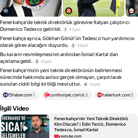
Fenerbahçe'de teknik direktörlük görevine İtalyan çalıştırıcı
Domenico Tedesco getirildi.
1
9 Eylül
Fenerbahçe ayrıca, Gökhan Gönül'ün Tedesco'nun yardımcısı
olarak görev alacağını duyurdu.
2
9 Eylül
Bu kararın resmileşmesinin ardından İsmail Kartal dan
açıklama geldi.
3
9 Eylül
Fenerbahçe'mizin yeni teknik direktörünün belirlenmesi
sürecinde hakkımda asılsız gerçek olmayan, çarpıtılarak
sunulan ciddi bilgi kirliliği mevcuttur.
4
9 Eylül
f5haber.com
1
cumhuriyet.com.tr
2
haberturk.com
3
İlgili Video
Fenerbahçe'nin Yeni Teknik Direktörü
Kim Olacak? | Edin Terzic, Domenico
Tedesco, İsmail Kartal
youtube.com