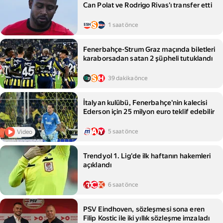
Can Polat ve Rodrigo Rivas'ı transfer etti
1 saat önce
Fenerbahçe-Strum Graz maçında biletleri
karaborsadan satan 2 şüpheli tutuklandı
39 dakika önce
İtalyan kulübü, Fenerbahçe'nin kalecisi
Ederson için 25 milyon euro teklif edebilir
5 saat önce
Video
Trendyol 1. Lig'de ilk haftanın hakemleri
açıklandı
6 saat önce
PSV Eindhoven, sözleşmesi sona eren
Filip Kostic ile iki yıllık sözleşme imzaladı