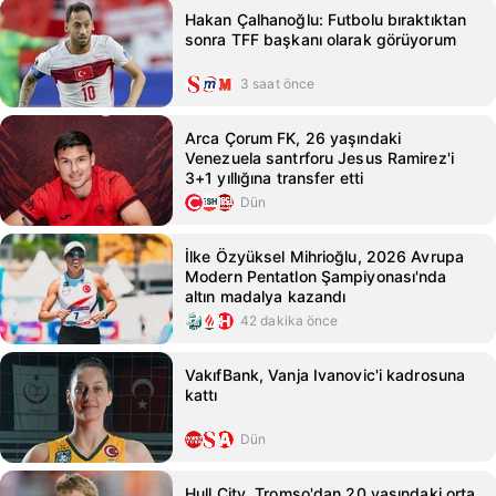
Hakan Çalhanoğlu: Futbolu bıraktıktan
sonra TFF başkanı olarak görüyorum
3 saat önce
Arca Çorum FK, 26 yaşındaki
Venezuela santrforu Jesus Ramirez'i
3+1 yıllığına transfer etti
Dün
İlke Özyüksel Mihrioğlu, 2026 Avrupa
Modern Pentatlon Şampiyonası'nda
altın madalya kazandı
42 dakika önce
VakıfBank, Vanja Ivanovic'i kadrosuna
kattı
Dün
Hull City, Tromso'dan 20 yaşındaki orta