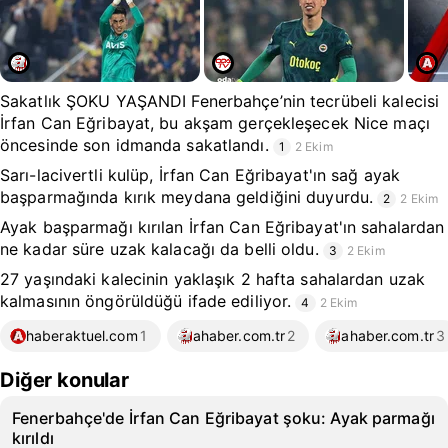
Sakatlık ŞOKU YAŞANDI Fenerbahçe’nin tecrübeli kalecisi
İrfan Can Eğribayat, bu akşam gerçekleşecek Nice maçı
öncesinde son idmanda sakatlandı.
1
2 Ekim
Sarı-lacivertli kulüp, İrfan Can Eğribayat'ın sağ ayak
başparmağında kırık meydana geldiğini duyurdu.
2
2 Ekim
Ayak başparmağı kırılan İrfan Can Eğribayat'ın sahalardan
ne kadar süre uzak kalacağı da belli oldu.
3
2 Ekim
27 yaşındaki kalecinin yaklaşık 2 hafta sahalardan uzak
kalmasının öngörüldüğü ifade ediliyor.
4
2 Ekim
haberaktuel.com
1
ahaber.com.tr
2
ahaber.com.tr
3
Diğer konular
Fenerbahçe'de İrfan Can Eğribayat şoku: Ayak parmağı
kırıldı