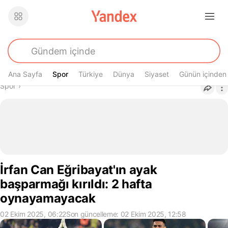
Ana Sayfa
Spor
Spor
Türkiye
Dünya
Siyaset
Günün içinden
Buradasın
Spor
›
İrfan Can Eğribayat'ın ayak
başparmağı kırıldı: 2 hafta
oynayamayacak
02 Ekim 2025, 06:22
Son güncelleme: 02 Ekim 2025, 12:58