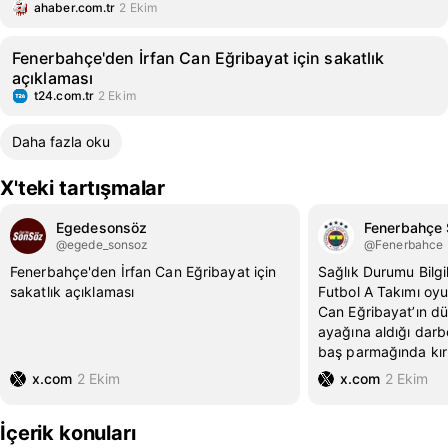
ahaber.com.tr
2 Ekim
Fenerbahçe'den İrfan Can Eğribayat için sakatlık
açıklaması
t24.com.tr
2 Ekim
Daha fazla oku
X'teki tartışmalar
Egedesonsöz
Fenerbahçe
@egede_sonsoz
@Fenerbahce
Fenerbahçe'den İrfan Can Eğribayat için
Sağlık Durumu Bilg
sakatlık açıklaması
Futbol A Takımı oyu
Can Eğribayat’ın 
ayağına aldığı dar
baş parmağında kır
x.com
2 Ekim
x.com
2 Ekim
İçerik konuları