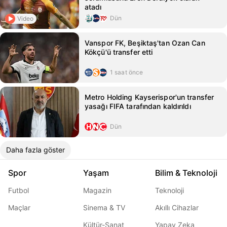
atadı
Dün
Video
Vanspor FK, Beşiktaş'tan Ozan Can
Kökçü'ü transfer etti
1 saat önce
Metro Holding Kayserispor'un transfer
yasağı FIFA tarafından kaldırıldı
Dün
Daha fazla göster
Spor
Yaşam
Bilim & Teknoloji
Futbol
Magazin
Teknoloji
Maçlar
Sinema & TV
Akıllı Cihazlar
Kültür-Sanat
Yapay Zeka