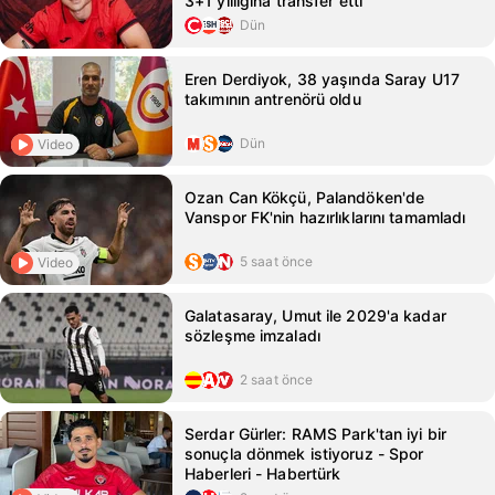
3+1 yıllığına transfer etti
Dün
Eren Derdiyok, 38 yaşında Saray U17
takımının antrenörü oldu
Dün
Video
Ozan Can Kökçü, Palandöken'de
Vanspor FK'nin hazırlıklarını tamamladı
5 saat önce
Video
Galatasaray, Umut ile 2029'a kadar
sözleşme imzaladı
2 saat önce
Serdar Gürler: RAMS Park'tan iyi bir
sonuçla dönmek istiyoruz - Spor
Haberleri - Habertürk