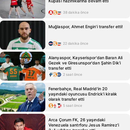
Kupası hazırlıklarına devam etti
38 dakika önce
Muğlaspor, Ahmet Engin'i transfer etti!
22 dakika önce
Alanyaspor, Kayserispor'dan Baran Ali
Gezek ve Giresunspor'dan Şahin Dik'i
transfer etti
2 saat önce
Fenerbahçe, Real Madrid'in 20
yaşındaki oyuncusu Endrick'i kiralık
olarak transfer etti
5 saat önce
Arca Çorum FK, 26 yaşındaki
Venezuela santrforu Jesus Ramirez'i