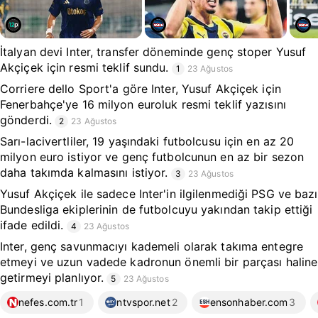
İtalyan devi Inter, transfer döneminde genç stoper Yusuf
Akçiçek için resmi teklif sundu.
1
23 Ağustos
Corriere dello Sport'a göre Inter, Yusuf Akçiçek için
Fenerbahçe'ye 16 milyon euroluk resmi teklif yazısını
gönderdi.
2
23 Ağustos
Sarı-lacivertliler, 19 yaşındaki futbolcusu için en az 20
milyon euro istiyor ve genç futbolcunun en az bir sezon
daha takımda kalmasını istiyor.
3
23 Ağustos
Yusuf Akçiçek ile sadece Inter'in ilgilenmediği PSG ve bazı
Bundesliga ekiplerinin de futbolcuyu yakından takip ettiği
ifade edildi.
4
23 Ağustos
Inter, genç savunmacıyı kademeli olarak takıma entegre
etmeyi ve uzun vadede kadronun önemli bir parçası haline
getirmeyi planlıyor.
5
23 Ağustos
nefes.com.tr
1
ntvspor.net
2
ensonhaber.com
3