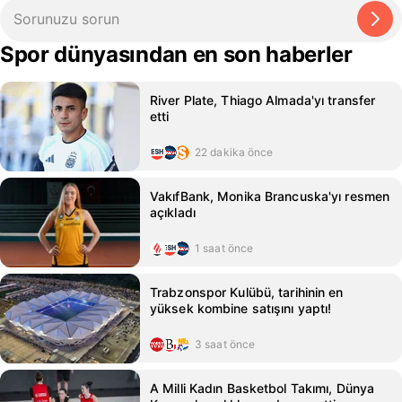
Spor dünyasından en son haberler
River Plate, Thiago Almada'yı transfer
etti
22 dakika önce
VakıfBank, Monika Brancuska'yı resmen
açıkladı
1 saat önce
Trabzonspor Kulübü, tarihinin en
yüksek kombine satışını yaptı!
3 saat önce
A Milli Kadın Basketbol Takımı, Dünya