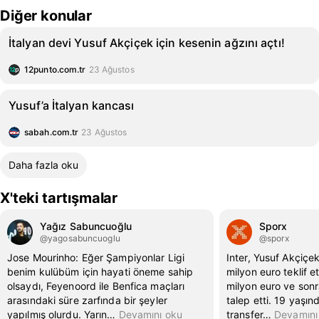
Diğer konular
İtalyan devi Yusuf Akçiçek için kesenin ağzını açtı!
12punto.com.tr
23 Ağustos
Yusuf’a İtalyan kancası
sabah.com.tr
23 Ağustos
Daha fazla oku
X'teki tartışmalar
Yağız Sabuncuoğlu
Sporx
@yagosabuncuoglu
@sporx
Jose Mourinho: Eğer Şampiyonlar Ligi
Inter, Yusuf Akçiçe
benim kulübüm için hayati öneme sahip
milyon euro teklif ett
olsaydı, Feyenoord ile Benfica maçları
milyon euro ve sonr
arasındaki süre zarfında bir şeyler
talep etti. 19 yaşınd
yapılmış olurdu. Yarın
…
Devamını oku
transfer
…
Devamını