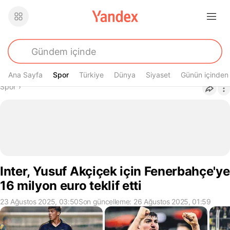
Ana Sayfa
Spor
Spor
Türkiye
Dünya
Siyaset
Günün içinden
Buradasın
Spor
›
Inter, Yusuf Akçiçek için Fenerbahçe'ye
16 milyon euro teklif etti
23 Ağustos 2025, 03:50
Son güncelleme: 26 Ağustos 2025, 01:59