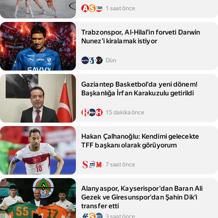
1 saat önce
Trabzonspor, Al-Hilal'in forveti Darwin
Nunez'i kiralamak istiyor
Dün
Gaziantep Basketbol’da yeni dönem!
Başkanlığa İrfan Karakuzulu getirildi
15 dakika önce
Hakan Çalhanoğlu: Kendimi gelecekte
TFF başkanı olarak görüyorum
7 saat önce
Alanyaspor, Kayserispor'dan Baran Ali
Gezek ve Giresunspor'dan Şahin Dik'i
transfer etti
3 saat önce