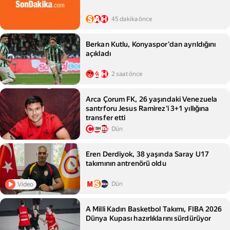
45 dakika önce
Berkan Kutlu, Konyaspor'dan ayrıldığını
açıkladı
2 saat önce
Arca Çorum FK, 26 yaşındaki Venezuela
santrforu Jesus Ramirez'i 3+1 yıllığına
transfer etti
Dün
Eren Derdiyok, 38 yaşında Saray U17
takımının antrenörü oldu
Dün
Video
A Milli Kadın Basketbol Takımı, FIBA 2026
Dünya Kupası hazırlıklarını sürdürüyor