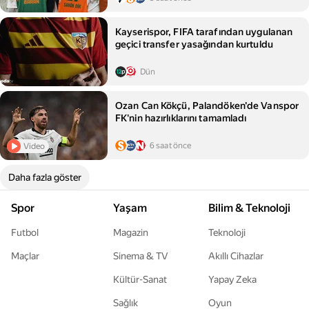
Kayserispor, FIFA tarafından uygulanan
geçici transfer yasağından kurtuldu
Dün
Ozan Can Kökçü, Palandöken'de Vanspor
FK'nin hazırlıklarını tamamladı
6 saat önce
Video
Daha fazla göster
Spor
Yaşam
Bilim & Teknoloji
Futbol
Magazin
Teknoloji
Maçlar
Sinema & TV
Akıllı Cihazlar
Kültür-Sanat
Yapay Zeka
Sağlık
Oyun