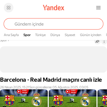
Ana Sayfa
Spor
Spor
Türkiye
Dünya
Siyaset
Günün içinden
Buradasın
Spor
›
Barcelona - Real Madrid maçını canlı izle
26 Nisan 2025, 15:21
Son güncelleme: 05 Ağustos 2025, 03:05