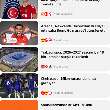
Transfer Etti
29 dakika önce
Arsenal, Newcastle United'dan Brezilyalı
orta saha Bruno Guimaraes'i transfer etti
3 saat önce
Video
Trabzonspor, 2026–2027 sezonu için 18
bin kombine satışla rekor kırdı
4 saat önce
Chelsea'den Milan karşısında rahat
galibiyet
15 dakika önce
Somali Komandoları Mezun Oldu