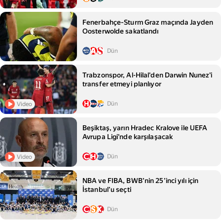
Fenerbahçe‑Sturm Graz maçında Jayden
Oosterwolde sakatlandı
Dün
Trabzonspor, Al-Hilal'den Darwin Nunez'i
transfer etmeyi planlıyor
Dün
Video
Beşiktaş, yarın Hradec Kralove ile UEFA
Avrupa Ligi'nde karşılaşacak
Dün
Video
NBA ve FIBA, BWB’nin 25’inci yılı için
İstanbul’u seçti
Dün