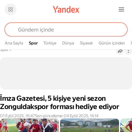
Ana Sayfa
Spor
Spor
Türkiye
Dünya
Siyaset
Günün içinden
Buradasın
Spor
›
İmza Gazetesi, 5 kişiye yeni sezon
Zonguldakspor forması hediye ediyor
01 Eylül 2025, 16:47
Son güncelleme: 04 Eylül 2025, 14:14