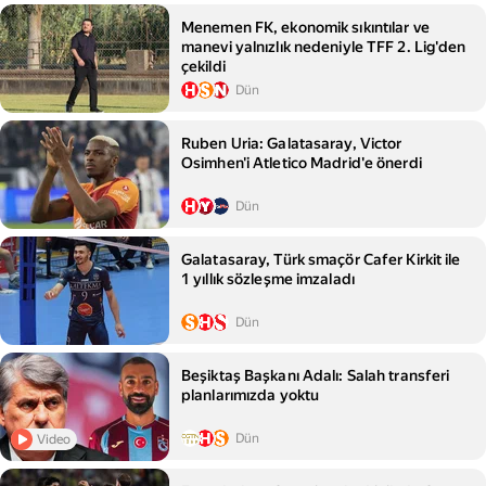
Menemen FK, ekonomik sıkıntılar ve
manevi yalnızlık nedeniyle TFF 2. Lig'den
çekildi
Dün
Ruben Uria: Galatasaray, Victor
Osimhen'i Atletico Madrid'e önerdi
Dün
Galatasaray, Türk smaçör Cafer Kirkit ile
1 yıllık sözleşme imzaladı
Dün
Beşiktaş Başkanı Adalı: Salah transferi
planlarımızda yoktu
Dün
Video