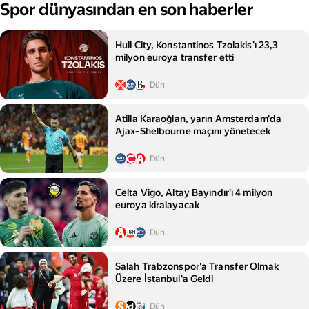
Spor dünyasından en son haberler
Hull City, Konstantinos Tzolakis'ı 23,3
milyon euroya transfer etti
Dün
Atilla Karaoğlan, yarın Amsterdam'da
Ajax‑Shelbourne maçını yönetecek
Dün
Celta Vigo, Altay Bayındır'ı 4 milyon
euroya kiralayacak
Dün
Salah Trabzonspor'a Transfer Olmak
Üzere İstanbul'a Geldi
Dün